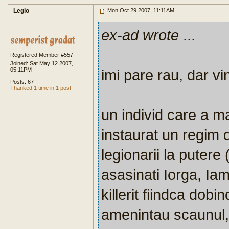
Legio
Mon Oct 29 2007, 11:11AM
ex-ad wrote
...
Registered Member #557
Joined: Sat May 12 2007,
05:11PM
imi pare rau, dar vin
Posts: 67
Thanked 1 time in 1 post
un individ care a ma
instaurat un regim d
legionarii la putere
asasinati Iorga, Iama
killerit fiindca dob
amenintau scaunul, 