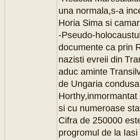
una normala,s-a ince
Horia Sima si camaril
-Pseudo-holocaustul 
documente ca prin R
nazisti evreii din Tr
aduc aminte Transil
de Ungaria condusa d
Horthy,inmormantat 
si cu numeroase stat
Cifra de 250000 este
progromul de la Iasi