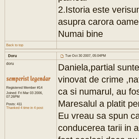
2.Istoria este veris
asupra carora oamen
Numai bine
Back to top
Doru
Tue Oct 30 2007, 05:04PM
doru
Daniela,partial sun
vinovat de crime ,na
Registered Member #14
ca si numarul, au fost
Joined: Fri Mar 03 2006,
07:26PM
Maresalul a platit pe
Posts: 411
Thanked 4 time in 4 post
Eu vreau sa spun ca o
conducerea tarii in a