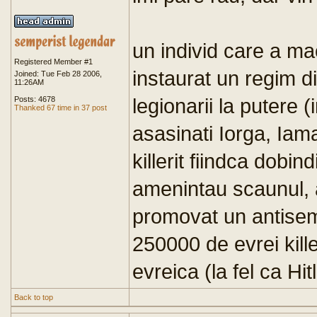
un individ care a mac
Registered Member #1
instaurat un regim di
Joined: Tue Feb 28 2006,
11:26AM
legionarii la putere 
Posts: 4678
Thanked 67 time in 37 post
asasinati Iorga, Iaman
killerit fiindca dobi
amenintau scaunul, a
promovat un antisemi
250000 de evrei kille
evreica (la fel ca Hi
Back to top