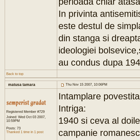
perioada chiar atasat
In privinta antisemit
este destul de simpl
din stanga si dreapta
ideologiei bolsevice,
au condus dupa 194
Back to top
matusa tamara
Thu Nov 15 2007, 10:06PM
Intamplare povestita
Intriga:
Registered Member #729
Joined: Wed Oct 03 2007,
1940 si ceva al doil
10:59PM
Posts: 73
campanie romanesc 
Thanked 1 time in 1 post