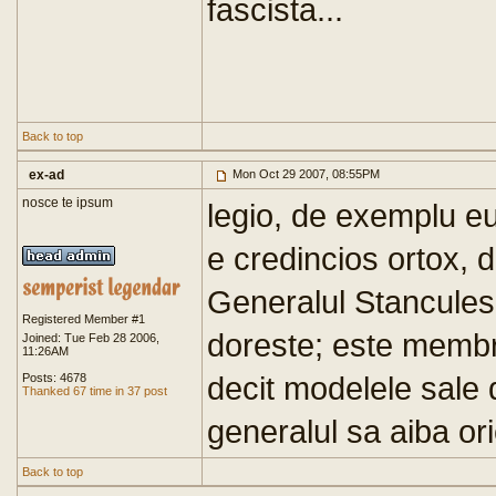
fascista...
Back to top
ex-ad
Mon Oct 29 2007, 08:55PM
nosce te ipsum
legio, de exemplu eu
e credincios ortox, d
Generalul Stancule
Registered Member #1
doreste; este membru
Joined: Tue Feb 28 2006,
11:26AM
decit modelele sale d
Posts: 4678
Thanked 67 time in 37 post
generalul sa aiba ori
Back to top