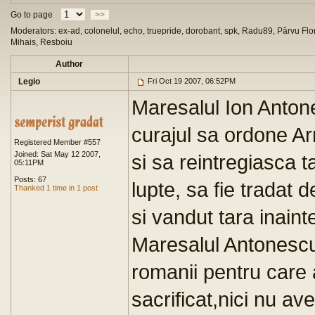
Go to page
>>
Moderators: ex-ad, colonelul, echo, truepride, dorobant, spk, Radu89, Pârvu Flor
Mihais, Resboiu
Author
Legio
Fri Oct 19 2007, 06:52PM
Maresalul Ion Antone
curajul sa ordone A
Registered Member #557
Joined: Sat May 12 2007,
si sa reintregiasca 
05:11PM
Posts: 67
lupte, sa fie tradat 
Thanked 1 time in 1 post
si vandut tara inain
Maresalul Antonescu a
romanii pentru care
sacrificat,nici nu a