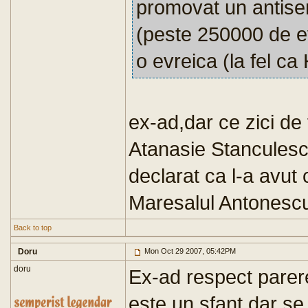
promovat un antisem
(peste 250000 de evr
o evreica (la fel ca
ex-ad,dar ce zici de 
Atanasie Stancules
declarat ca l-a avut
Maresalul Antonesc
Back to top
Doru
Mon Oct 29 2007, 05:42PM
doru
Ex-ad respect parer
este un sfant dar se