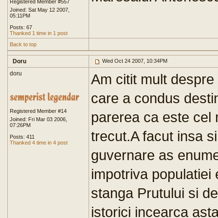
Registered Member #557
Joined: Sat May 12 2007,
05:11PM
Posts: 67
Thanked 1 time in 1 post
Back to top
Doru
Wed Oct 24 2007, 10:34PM
doru
Am citit mult despre
care a condus desti
Registered Member #14
parerea ca este cel 
Joined: Fri Mar 03 2006,
07:26PM
trecut.A facut insa si
Posts: 411
Thanked 4 time in 4 post
guvernare as enume
impotriva populatiei 
stanga Prutului si de
istorici incearca ast