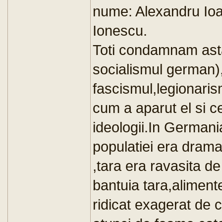
nume: Alexandru Io
Ionescu.
Toti condamnam asta
socialismul german),
fascismul,legionaris
cum a aparut el si c
ideologii.In Germani
populatiei era dram
,tara era ravasita d
bantuia tara,aliment
ridicat exagerat de c