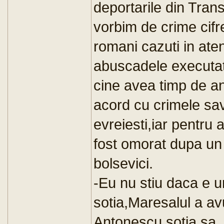
deportarile din Tran
vorbim de crime cifr
romani cazuti in ate
abuscadele executate
cine avea timp de a
acord cu crimele sav
evreiesti,iar pentru 
fost omorat dupa un
bolsevici.
-Eu nu stiu daca e un 
sotia,Maresalul a avu
Antonescu sotia sa ,