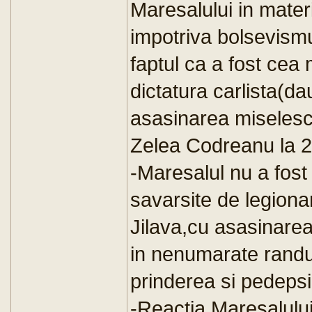
Maresalului in materi
impotriva bolsevism
faptul ca a fost cea 
dictatura carlista(d
asasinarea miselesca
Zelea Codreanu la 2
-Maresalul nu a fost
savarsite de legionar
Jilava,cu asasinarea
in nenumarate randur
prinderea si pedepsi
-Reactia Maresalului