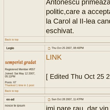
Antonescu primeaza 
politic,care a accept
la Carol al II-lea cand
eschivat.
Back to top
Legio
Thu Oct 25 2007, 08:40PM
LINK
Registered Member #557
Joined: Sat May 12 2007,
[ Edited Thu Oct 25 
05:11PM
Posts: 67
Thanked 1 time in 1 post
Back to top
ex-ad
Sun Oct 28 2007, 11:47PM
nosce te ipsum
imi pare rau, dar vin