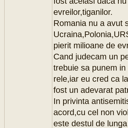
fost acelasi daca nu 
evreilor,tiganilor.
Romania nu a avut st
Ucraina,Polonia,URS
pierit milioane de evr
Cand judecam un per
trebuie sa punem in 
rele,iar eu cred ca 
fost un adevarat patr
In privinta antisemit
acord,cu cel non viol
este destul de lunga