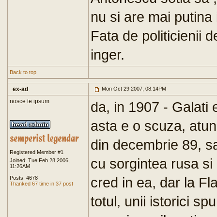
nu si are mai putina
Fata de politicienii
inger.
Back to top
ex-ad
Mon Oct 29 2007, 08:14PM
nosce te ipsum
da, in 1907 - Galati
asta e o scuza, atun
din decembrie 89, s
Registered Member #1
cu sorgintea rusa si 
Joined: Tue Feb 28 2006,
11:26AM
cred in ea, dar la Fl
Posts: 4678
Thanked 67 time in 37 post
totul, unii istorici sp