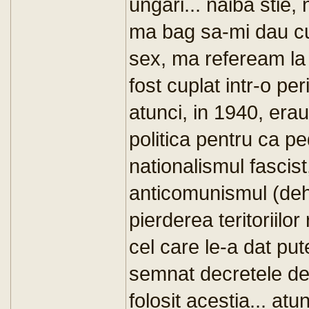
ungari... naiba stie,
ma bag sa-mi dau cu 
sex, ma refeream la
fost cuplat intr-o per
atunci, in 1940, era
politica pentru ca p
nationalismul fascist
anticomunismul (deh, 
pierderea teritoriilo
cel care le-a dat pu
semnat decretele de
folosit acestia... at