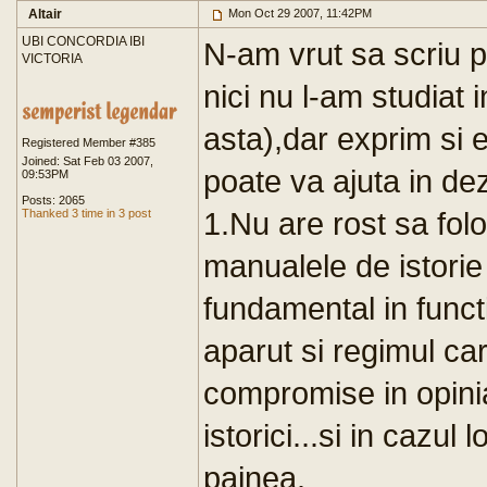
Altair
Mon Oct 29 2007, 11:42PM
UBI CONCORDIA IBI
N-am vrut sa scriu pt
VICTORIA
nici nu l-am studiat
asta),dar exprim si 
Registered Member #385
Joined: Sat Feb 03 2007,
poate va ajuta in de
09:53PM
Posts: 2065
1.Nu are rost sa fol
Thanked 3 time in 3 post
manualele de istorie 
fundamental in funct
aparut si regimul car
compromise in opinia
istorici...si in cazul
painea.