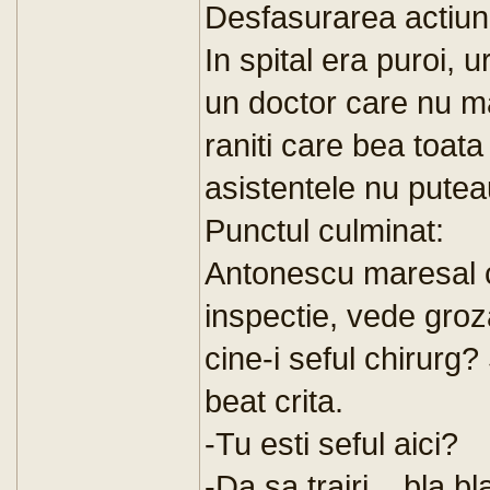
Desfasurarea actiuni
In spital era puroi, 
un doctor care nu ma
raniti care bea toat
asistentele nu puteau
Punctul culminat:
Antonescu maresal co
inspectie, vede groz
cine-i seful chirurg?
beat crita.
-Tu esti seful aici?
-Da sa trairi... bla bl