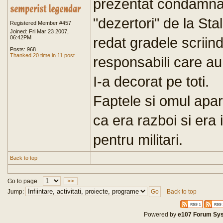
prezentat condamnari
"dezertori" de la Stal
Registered Member #457
Joined: Fri Mar 23 2007,
06:42PM
redat gradele scriind
Posts: 968
Thanked 20 time in 11 post
responsabili care au
I-a decorat pe toti.
Faptele si omul apar
ca era razboi si era 
pentru militari.
Back to top
Go to page
>>
Jump:
Back to top
Powered by
e107 Forum Sy