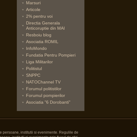
Marsuri
Articole
2% pentru voi
Directia Generala
Anticoruptie din MAI
Resboiu blog
Asociatia ROMIL
InfoMondo
Fundatia Pentru Pompieri
Liga Militarilor
Politistul
SNPPC
NATOChannel TV
Forumul politistilor
Forumul pompierilor
Asociatia "6 Dorobanti"
e persoane, institutii si evenimente. Regulile de