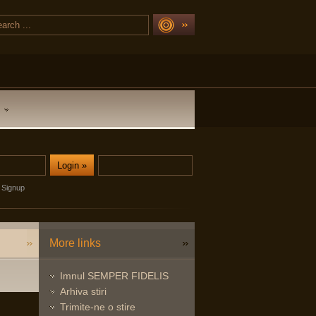
Signup
More links
Imnul SEMPER FIDELIS
Arhiva stiri
Trimite-ne o stire