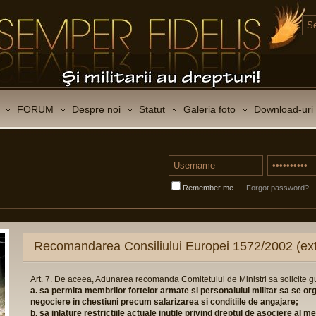
FORUM
Despre noi
Statut
Galeria foto
Download-uri
Remember me
Forgot password?
Recomandarea Consiliului Europei 1572/2002 (ext
Art. 7. De aceea, Adunarea recomanda Comitetului de Ministri sa solicite 
a. sa permita membrilor fortelor armate si personalului militar sa se or
negociere in chestiuni precum salarizarea si conditiile de angajare;
b. sa inlature restrictiile actuale inutile privind dreptul de asociere al 