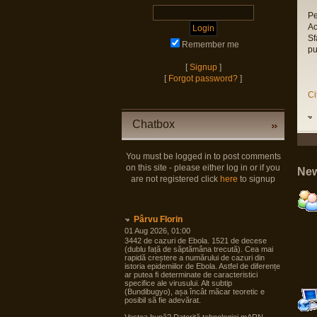
Pe
Ac
Sf
Remember me
pu
[
Signup
]
[
Forgot password?
]
Ci
Chatbox
You must be logged in to post comments
on this site - please either log in or if you
New
are not registered click
here
to signup
Pârvu Florin
01 Aug 2026, 01:00
3442 de cazuri de Ebola. 1521 de decese
(dublu față de săptămâna trecută). Cea mai
rapidă creștere a numărului de cazuri din
istoria epidemiilor de Ebola. Astfel de diferențe
ar putea fi determinate de caracteristici
specifice ale virusului. Alt subtip
(Bundibugyo), așa încât măcar teoretic e
posibil să fie adevărat.