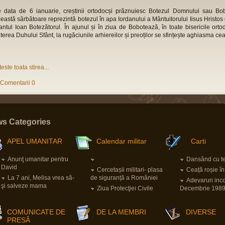
 data de 6 ianuarie, creștinii ortodocși prăznuiesc Botezul Domnului sau Bo
eastă sărbătoare reprezintă botezul în apa Iordanului a Mântuitorului Iisus Hristos
antul Ioan Botezătorul. În ajunul și în ziua de Bobotează, în toate bisericile orto
terea Duhului Sfânt, la rugăciunile arhiereilor și preoților se sfințește aghiasma ce
teste toata stirea...
Comentarii 0
s Categories
APEL UMANITAR
Calendar militar
Carti
Anunţ umanitar pentru
Dansând cu ter
David
Cercetașii militari- plasa
Ceață roșie î
La 7 ani, Melisa vrea să-
de siguranță a României
Adevaruri inc
şi salveze mama
Ziua Protecţiei Civile
Decembrie 198
COMUNICATE DE
DE LA MEMBRI
DIVERSE
PRESĂ