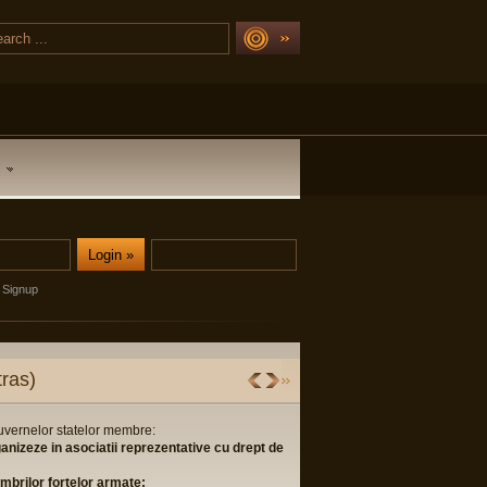
Signup
ras)
guvernelor statelor membre:
ganizeze in asociatii reprezentative cu drept de
membrilor fortelor armate;