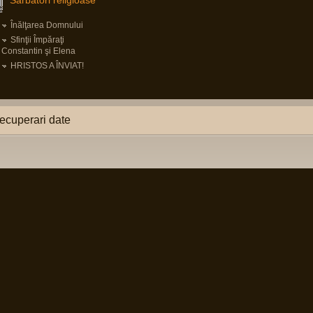
Sărbători religioase
Înălţarea Domnului
Sfinţii Împăraţi
Constantin şi Elena
HRISTOS A ÎNVIAT!
ecuperari date