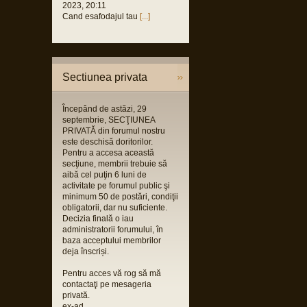
2023, 20:11
Cand esafodajul tau
[...]
Sectiunea privata
Începând de astăzi, 29
septembrie, SECŢIUNEA
PRIVATĂ din forumul nostru
este deschisă doritorilor.
Pentru a accesa această
secţiune, membrii trebuie să
aibă cel puţin 6 luni de
activitate pe forumul public şi
minimum 50 de postări, condiţii
obligatorii, dar nu suficiente.
Decizia finală o iau
administratorii forumului, în
baza acceptului membrilor
deja înscriși.
Pentru acces vă rog să mă
contactaţi pe mesageria
privată.
ex-ad