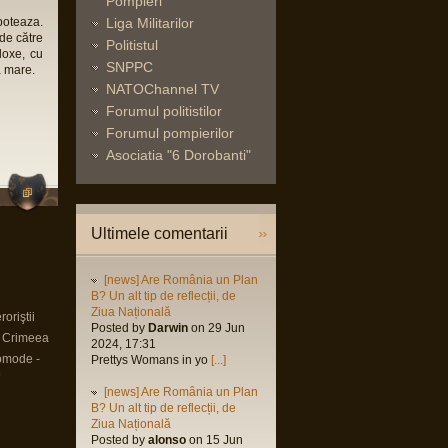
Pompieri
boteaza.
Liga Militarilor
 de către
Politistul
doxe, cu
SNPPC
a mare.
NATOChannel TV
Forumul politistilor
Forumul pompierilor
Asociatia "6 Dorobanti"
Ultimele comentarii
[news] Are România un Plan
B? Un alt tip de reflecții, de
Ziua Națională
oriştii
Posted by
Darwin
on 29 Jun
n Crimeea
2024, 17:31
omode -
Prettys Womans in yo
[...]
9
[news] Are România un Plan
B? Un alt tip de reflecții, de
Ziua Națională
Posted by
alonso
on 15 Jun