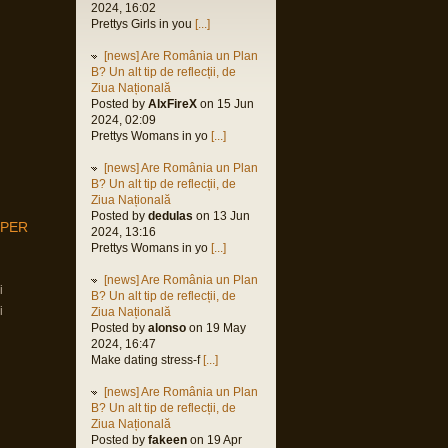
2024, 16:02
Prettys Girls in you
[...]
[news] Are România un Plan
B? Un alt tip de reflecții, de
Ziua Națională
Posted by
AlxFireX
on 15 Jun
2024, 02:09
Prettys Womans in yo
[...]
[news] Are România un Plan
B? Un alt tip de reflecții, de
Ziua Națională
Posted by
dedulas
on 13 Jun
MPER
2024, 13:16
Prettys Womans in yo
[...]
[news] Are România un Plan
i
B? Un alt tip de reflecții, de
i
Ziua Națională
Posted by
alonso
on 19 May
2024, 16:47
Make dating stress-f
[...]
[news] Are România un Plan
B? Un alt tip de reflecții, de
Ziua Națională
Posted by
fakeen
on 19 Apr