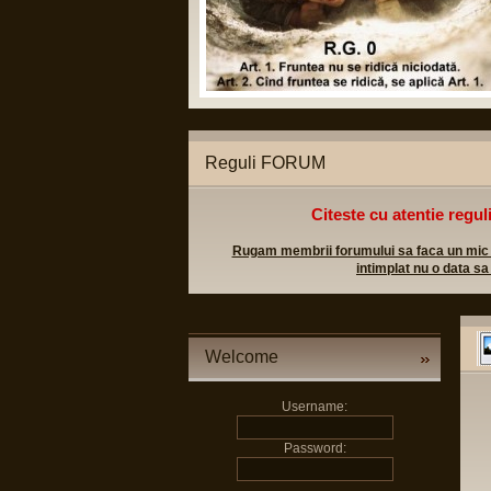
Reguli FORUM
Citeste cu atentie regul
Rugam membrii forumului sa faca un mic efo
intimplat nu o data sa
Welcome
Username:
Password: