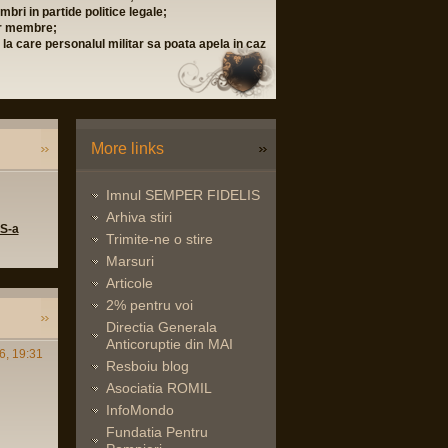
bri in partide politice legale;
lor membre;
i la care personalul militar sa poata apela in caz
More links
Imnul SEMPER FIDELIS
Arhiva stiri
 S-a
Trimite-ne o stire
Marsuri
Articole
2% pentru voi
Directia Generala
Anticoruptie din MAI
6, 19:31
Resboiu blog
Asociatia ROMIL
InfoMondo
Fundatia Pentru