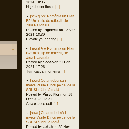
2024, 18:36
Night butterflies: d
[...]
[news] Are România un Plan
B? Un alt tip de reflecții, de
Ziua Națională
Posted by
Frigiderul
on 12 Mar
2024, 18:39
Elevate your dating
[...]
[news] Are România un Plan
B? Un alt tip de reflecții, de
Ziua Națională
Posted by
alonso
on 21 Feb
2024, 17:26
Turn casual moments
[...]
[news] Ce ar trebui să-i
învețe Vasile Dîncu pe cei de la
SRI. Și o fabulă reală
Posted by
Pârvu Florin
on 18
Dec 2023, 12:31
Asta e tot ce poti,
[...]
[news] Ce ar trebui să-i
învețe Vasile Dîncu pe cei de la
SRI. Și o fabulă reală
Posted by
apkah
on 25 Nov