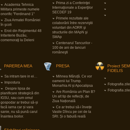
Prima zi a Conferinţei
Academia Tehnica
Internaţionale a Experţilor
Militara primeste numele
SECDEF 19
onorific "Ferdinand 1"
Primele rezultate ale
Ziua Armatei României
colaborării între rezerviştii
în şcoli
voluntari din AORR şi
Eroii din Regimentul 48
structurile din MApN şi
Infanterie Buzău,
SMAp
comemoraţi la Deleni
Centenarul Tancurilor -
100 de ani de tancuri
româneşti
PAREREA MEA
PRESA
Proiect SE
FIDELIS
Sa intram tare in ei…
Mihnea Măruță. Ce vor
oamenii lui Trump.
Impostura
Fotografia zile
Monarhia AI și Apocalipsa
Despre lipsa de
Fotografia zile
Are România un Plan B?
planificare strategică din
Un alt tip de reflecții, de
IGSU, sau cum omul
Ziua Națională
gospodar ar trebui să-și
facă iarna car și vara
Ce ar trebui să-i învețe
sanie, nu să pună carul
Vasile Dîncu pe cei de la
înaintea boilor.
SRI. Și o fabulă reală