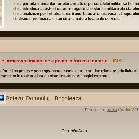
c. sa permita membrilor fortelor armate si personalului militar sa fie mem
d. sa introduca aceste drepturi in regulile si codurile militare ale state
e. sa analizeze posibilitatea crearii unui birou al unui avocat al poporulu
de dispute profesionale sau de alta natura legate de serviciu.
LINK
ile urmatoare inainte de a posta in forumul nostru:
rt si sa posteze prin copy-paste textele catre care fac trimitere prin link-uri.
 raminem in topicuri doar cu niste link-uri catre pagini expirate.
Botezul Domnului - Boboteaza
Publicat de
justme
/
06 Jan 201
Foto: alba24.ro