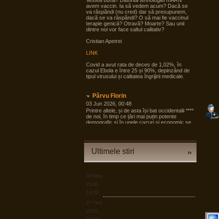
Vestea bună? Datorită tehnologiei mARN
avem vaccin. Ia să vedem acum? Dacă se
va răspândi (nu cred) dar să presupunem,
dacă se va răspândi? O să mai fie vaccinul
terapie genicā? Otravă? Moarte? Sau unii
dintre noi vor face saltul calitativ?
Cristian Apetrei
LINK
Covid a avut rata de deces de 1,02%, în
cazul Ebola e între 25 și 90%, depinzând de
tipul virusului și calitatea îngrijirii medicale.
Pârvu Florin
03 Jun 2026, 00:48
Printre altele, și de asta își bat occidentalii ****
de noi, în timp ce țări mai puțin potente
demografic și în unele cazuri și economic se
pregătesc pentru tot ce poate fi mai rău și
angrenează în pregăteala asta largi segmente
din societate, noi încă dezbatem cine e
agresorul.
Ultimele stiri
“Armele sunt importante, dar dacă izbucnește
războiul cea mai bună resursă a Europei sunt
oamenii.”
30 May
LINK
2026,
14:02
Pârvu Florin
27 Feb
19 Mar 2026, 00:50
2026,
Down to Earth: The Astronaut’s Perspective