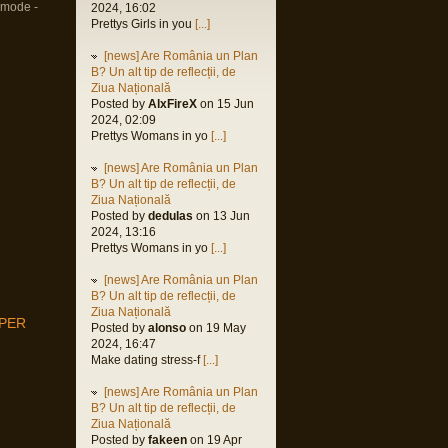
omode -
2024, 16:02
Prettys Girls in you
[...]
[news] Are România un Plan
B? Un alt tip de reflecții, de
Ziua Națională
Posted by
AlxFireX
on 15 Jun
2024, 02:09
Prettys Womans in yo
[...]
[news] Are România un Plan
B? Un alt tip de reflecții, de
Ziua Națională
Posted by
dedulas
on 13 Jun
2024, 13:16
Prettys Womans in yo
[...]
[news] Are România un Plan
B? Un alt tip de reflecții, de
Ziua Națională
MPER
Posted by
alonso
on 19 May
2024, 16:47
Make dating stress-f
[...]
i
[news] Are România un Plan
i
B? Un alt tip de reflecții, de
Ziua Națională
Posted by
fakeen
on 19 Apr