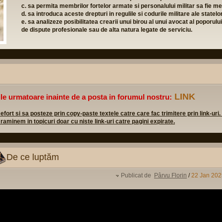
c. sa permita membrilor fortelor armate si personalului militar sa fie mem
d. sa introduca aceste drepturi in regulile si codurile militare ale state
e. sa analizeze posibilitatea crearii unui birou al unui avocat al poporulu
de dispute profesionale sau de alta natura legate de serviciu.
LINK
ile urmatoare inainte de a posta in forumul nostru:
rt si sa posteze prin copy-paste textele catre care fac trimitere prin link-uri.
 raminem in topicuri doar cu niste link-uri catre pagini expirate.
De ce luptăm
Publicat de
Pârvu Florin
/
22 Jan 202