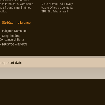
gospodar ar trebui să-și
facă iarna car și vara sanie,
Ce ar trebui să-i învețe
nu să pună carul înaintea
Vasile Dîncu pe cei de la
boilor.
SRI. Și o fabulă reală
Sărbători religioase
Înălţarea Domnului
Sfinţii Împăraţi
Constantin şi Elena
HRISTOS A ÎNVIAT!
cuperari date