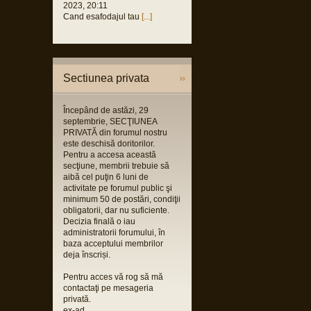
2023, 20:11
Cand esafodajul tau
[...]
Sectiunea privata
Începând de astăzi, 29
septembrie, SECŢIUNEA
PRIVATĂ din forumul nostru
este deschisă doritorilor.
Pentru a accesa această
secţiune, membrii trebuie să
aibă cel puţin 6 luni de
activitate pe forumul public şi
minimum 50 de postări, condiţii
obligatorii, dar nu suficiente.
Decizia finală o iau
administratorii forumului, în
baza acceptului membrilor
deja înscriși.
Pentru acces vă rog să mă
contactaţi pe mesageria
privată.
ex-ad