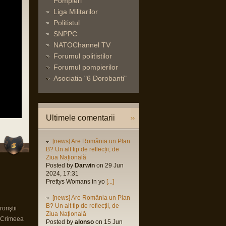
Pompieri
Liga Militarilor
Politistul
SNPPC
NATOChannel TV
Forumul politistilor
Forumul pompierilor
Asociatia "6 Dorobanti"
Ultimele comentarii
[news] Are România un Plan
B? Un alt tip de reflecții, de
Ziua Națională
Posted by
Darwin
on 29 Jun
2024, 17:31
Prettys Womans in yo
[...]
[news] Are România un Plan
B? Un alt tip de reflecții, de
oriştii
Ziua Națională
n Crimeea
Posted by
alonso
on 15 Jun