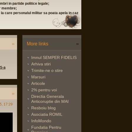
bri in partide politice legale;
lor membre;
i la care personalul militar sa poata apela in caz
More links
Imnul SEMPER FIDELIS
Arhiva stiri
 S-a
Trimite-ne o stire
Marsuri
Articole
2% pentru voi
Directia Generala
Anticoruptie din MAI
5, 17:29
Resboiu blog
Asociatia ROMIL
InfoMondo
Fundatia Pentru