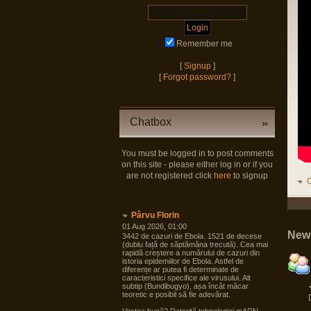
Remember me
[
Signup
]
[
Forgot password?
]
Chatbox
You must be logged in to post comments
on this site - please either log in or if you
are not registered click
here
to signup
C
Pârvu Florin
01 Aug 2026, 01:00
New
3442 de cazuri de Ebola. 1521 de decese
(dublu față de săptămâna trecută). Cea mai
rapidă creștere a numărului de cazuri din
istoria epidemiilor de Ebola. Astfel de
diferențe ar putea fi determinate de
caracteristici specifice ale virusului. Alt
subtip (Bundibugyo), așa încât măcar
teoretic e posibil să fie adevărat.