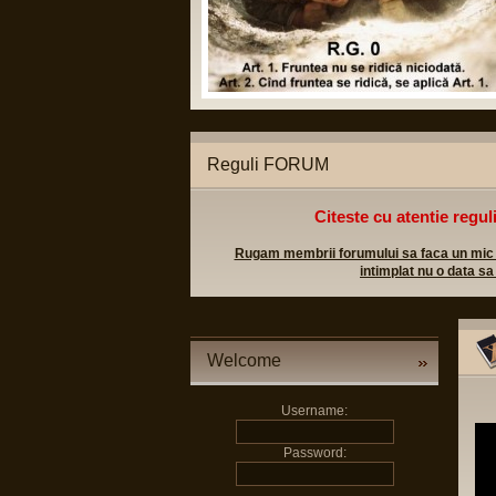
Reguli FORUM
Citeste cu atentie regul
Rugam membrii forumului sa faca un mic efo
intimplat nu o data sa
Welcome
Username:
Password: