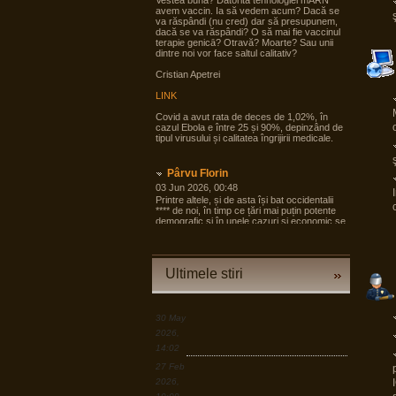
Vestea bună? Datorită tehnologiei mARN
avem vaccin. Ia să vedem acum? Dacă se
va răspândi (nu cred) dar să presupunem,
dacă se va răspândi? O să mai fie vaccinul
terapie genicā? Otravă? Moarte? Sau unii
dintre noi vor face saltul calitativ?
Cristian Apetrei
LINK
Covid a avut rata de deces de 1,02%, în
cazul Ebola e între 25 și 90%, depinzând de
tipul virusului și calitatea îngrijirii medicale.
Pârvu Florin
03 Jun 2026, 00:48
Printre altele, și de asta își bat occidentalii
**** de noi, în timp ce țări mai puțin potente
demografic și în unele cazuri și economic se
pregătesc pentru tot ce poate fi mai rău și
angrenează în pregăteala asta largi
segmente din societate, noi încă dezbatem
cine e agresorul.
Ultimele stiri
“Armele sunt importante, dar dacă
izbucnește războiul cea mai bună resursă a
Europei sunt oamenii.”
30 May
LINK
2026,
14:02
Pârvu Florin
27 Feb
19 Mar 2026, 00:50
2026,
Down to Earth: The Astronaut’s Perspective