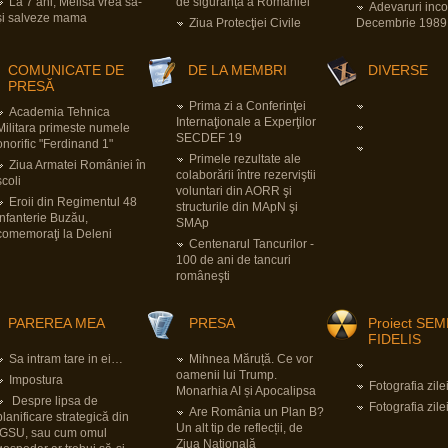
La 7 ani, Melisa vrea să-
de siguranță a României
Adevaruri inc
şi salveze mama
Ziua Protecţiei Civile
Decembrie 1989
COMUNICATE DE
DE LA MEMBRI
DIVERSE
PRESĂ
Prima zi a Conferinţei
Academia Tehnica
Internaţionale a Experţilor
Militara primeste numele
SECDEF 19
onorific "Ferdinand 1"
Primele rezultate ale
Ziua Armatei României în
colaborării între rezerviştii
şcoli
voluntari din AORR şi
Eroii din Regimentul 48
structurile din MApN şi
Infanterie Buzău,
SMAp
comemoraţi la Deleni
Centenarul Tancurilor -
100 de ani de tancuri
româneşti
PAREREA MEA
PRESA
Proiect SE
FIDELIS
Sa intram tare in ei…
Mihnea Măruță. Ce vor
oamenii lui Trump.
Impostura
Fotografia zile
Monarhia AI și Apocalipsa
Despre lipsa de
Fotografia zile
Are România un Plan B?
planificare strategică din
Un alt tip de reflecții, de
IGSU, sau cum omul
Ziua Națională