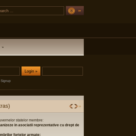
Signup
ras)
guvernelor statelor membre:
ganizeze in asociatii reprezentative cu drept de
membrilor fortelor armate;