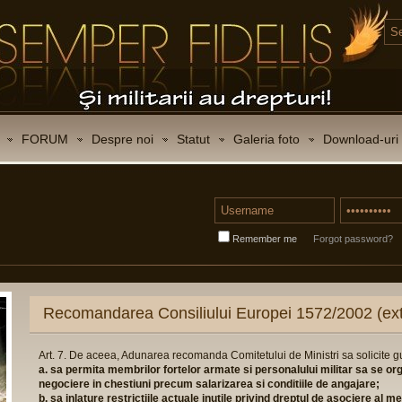
FORUM
Despre noi
Statut
Galeria foto
Download-uri
Remember me
Forgot password?
Recomandarea Consiliului Europei 1572/2002 (ext
Art. 7. De aceea, Adunarea recomanda Comitetului de Ministri sa solicite 
a. sa permita membrilor fortelor armate si personalului militar sa se or
negociere in chestiuni precum salarizarea si conditiile de angajare;
b. sa inlature restrictiile actuale inutile privind dreptul de asociere al 