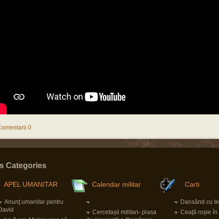
omentarii 0
s Categories
APEL UMANITAR
Calendar militar
Carti
Anunţ umanitar pentru
Dansând cu ter
David
Cercetașii militari- plasa
Ceață roșie î