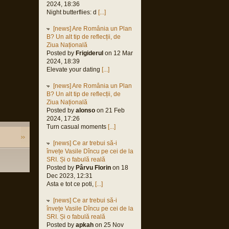
2024, 18:36
Night butterflies: d
[...]
[news] Are România un Plan
B? Un alt tip de reflecții, de
Ziua Națională
Posted by
Frigiderul
on 12 Mar
2024, 18:39
Elevate your dating
[...]
[news] Are România un Plan
B? Un alt tip de reflecții, de
Ziua Națională
Posted by
alonso
on 21 Feb
2024, 17:26
Turn casual moments
[...]
[news] Ce ar trebui să-i
învețe Vasile Dîncu pe cei de la
SRI. Și o fabulă reală
Posted by
Pârvu Florin
on 18
Dec 2023, 12:31
Asta e tot ce poti,
[...]
[news] Ce ar trebui să-i
învețe Vasile Dîncu pe cei de la
SRI. Și o fabulă reală
Posted by
apkah
on 25 Nov