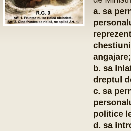
a. sa per
personalu
reprezent
chestiuni
angajare;
b. sa inla
dreptul d
c. sa per
personalu
politice l
d. sa int