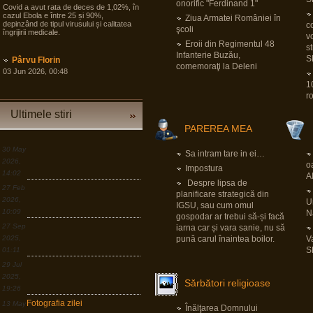
onorific "Ferdinand 1"
Covid a avut rata de deces de 1,02%, în
cazul Ebola e între 25 și 90%,
Ziua Armatei României în
depinzând de tipul virusului și calitatea
co
şcoli
îngrijirii medicale.
v
Eroii din Regimentul 48
s
Infanterie Buzău,
S
Pârvu Florin
comemoraţi la Deleni
03 Jun 2026, 00:48
Printre altele, și de asta își bat
1
occidentalii **** de noi, în timp ce țări mai
r
puțin potente demografic și în unele
cazuri și economic se pregătesc pentru
Ultimele stiri
tot ce poate fi mai rău și angrenează în
pregăteala asta largi segmente din
PAREREA MEA
societate, noi încă dezbatem cine e
agresorul.
30 May
Sa intram tare in ei…
“Armele sunt importante, dar dacă
2026,
o
izbucnește războiul cea mai bună
Impostura
14:02
resursă a Europei sunt oamenii.”
A
Despre lipsa de
27 Feb
LINK
planificare strategică din
2026,
Un
IGSU, sau cum omul
10:09
N
gospodar ar trebui să-și facă
Pârvu Florin
27 Sep
iarna car și vara sanie, nu să
19 Mar 2026, 00:50
2025,
pună carul înaintea boilor.
V
Down to Earth: The Astronaut’s
Perspective
S
01:11
LINK
29 Jul
2025,
Sărbători religioase
Pârvu Florin
19:26
30 Dec 2025, 18:17
Fotografia zilei
13 May
Dacă e ceva ce am învățat în viața asta,
Înălţarea Domnului