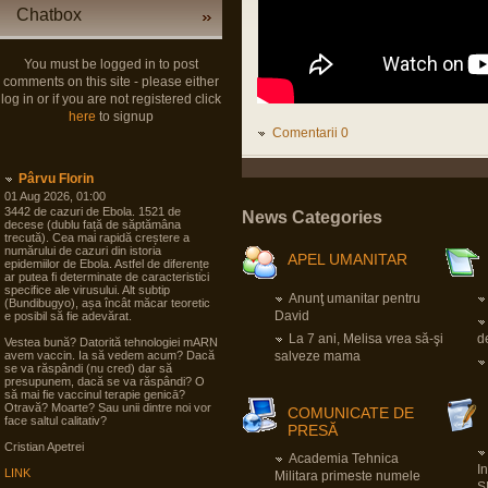
Chatbox
You must be logged in to post
comments on this site - please either
log in or if you are not registered click
here
to signup
Comentarii 0
Pârvu Florin
01 Aug 2026, 01:00
3442 de cazuri de Ebola. 1521 de
News Categories
decese (dublu față de săptămâna
trecută). Cea mai rapidă creștere a
numărului de cazuri din istoria
APEL UMANITAR
epidemiilor de Ebola. Astfel de diferențe
ar putea fi determinate de caracteristici
specifice ale virusului. Alt subtip
Anunţ umanitar pentru
(Bundibugyo), așa încât măcar teoretic
David
e posibil să fie adevărat.
La 7 ani, Melisa vrea să-şi
d
Vestea bună? Datorită tehnologiei mARN
avem vaccin. Ia să vedem acum? Dacă
salveze mama
se va răspândi (nu cred) dar să
presupunem, dacă se va răspândi? O
să mai fie vaccinul terapie genicā?
Otravă? Moarte? Sau unii dintre noi vor
COMUNICATE DE
face saltul calitativ?
PRESĂ
Cristian Apetrei
Academia Tehnica
I
LINK
Militara primeste numele
S