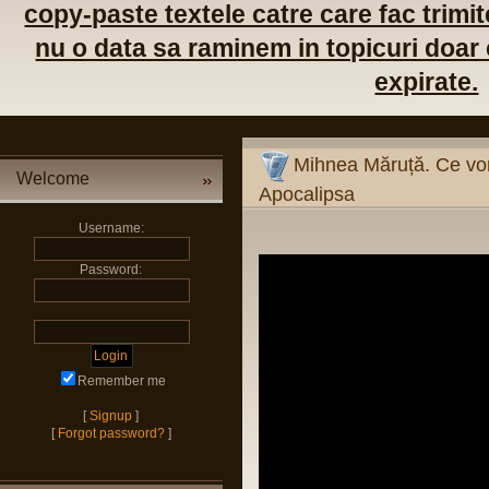
copy-paste textele catre care fac trimite
nu o data sa raminem in topicuri doar c
expirate.
Mihnea Măruță. Ce vor
Welcome
Apocalipsa
Username:
Password:
Remember me
[
Signup
]
[
Forgot password?
]