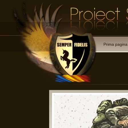
Prima pagina
 membre:
ii reprezentative cu drept de
rmate;