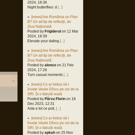
2024, 18:36
Night butterflies: d
[...]
[news] Are România un Plan
B? Un alt tip de reflecții, de
Ziua Națională
Posted by
Frigiderul
on 12 Mar
2024, 18:39
Elevate your dating
[...]
[news] Are România un Plan
B? Un alt tip de reflecții, de
Ziua Națională
Posted by
alonso
on 21 Feb
2024, 17:26
Turn casual moments
[...]
[news] Ce ar trebui să-i
învețe Vasile Dîncu pe cei de la
SRI. Și o fabulă reală
Posted by
Pârvu Florin
on 18
Dec 2023, 12:31
Asta e tot ce poti,
[...]
[news] Ce ar trebui să-i
învețe Vasile Dîncu pe cei de la
SRI. Și o fabulă reală
Posted by
apkah
on 25 Nov