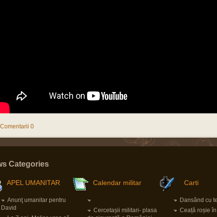
Comentarii 0
s Categories
APEL UMANITAR
Calendar militar
Carti
Anunţ umanitar pentru
Dansând cu ter
David
Cercetașii militari- plasa
Ceață roșie î