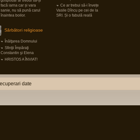
gospodar ar trebui să-și
facă iarna car și vara
Ce ar trebui să-i învețe
sanie, nu să pună carul
Vasile Dîncu pe cei de la
înaintea boilor.
SRI. Și o fabulă reală
Sărbători religioase
Înălţarea Domnului
Sfinţii Împăraţi
Constantin şi Elena
HRISTOS A ÎNVIAT!
ecuperari date