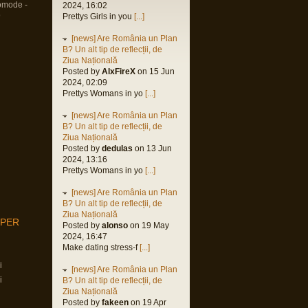
omode -
2024, 16:02
9
Prettys Girls in you
[...]
[news] Are România un Plan
B? Un alt tip de reflecții, de
Ziua Națională
Posted by
AlxFireX
on 15 Jun
2024, 02:09
Prettys Womans in yo
[...]
[news] Are România un Plan
B? Un alt tip de reflecții, de
Ziua Națională
Posted by
dedulas
on 13 Jun
2024, 13:16
Prettys Womans in yo
[...]
[news] Are România un Plan
B? Un alt tip de reflecții, de
Ziua Națională
MPER
Posted by
alonso
on 19 May
2024, 16:47
Make dating stress-f
[...]
i
[news] Are România un Plan
i
B? Un alt tip de reflecții, de
Ziua Națională
Posted by
fakeen
on 19 Apr