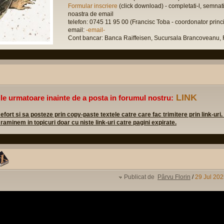
Formular inscriere
(click download) - completati-l, semnati-
noastra de email
telefon: 0745 11 95 00 (Francisc Toba - coordonator princi
email:
-email-
Cont bancar: Banca Raiffeisen, Sucursala Brancovean
LINK
ile urmatoare inainte de a posta in forumul nostru:
rt si sa posteze prin copy-paste textele catre care fac trimitere prin link-uri.
 raminem in topicuri doar cu niste link-uri catre pagini expirate.
Publicat de
Pârvu Florin
/
29 Jul 202