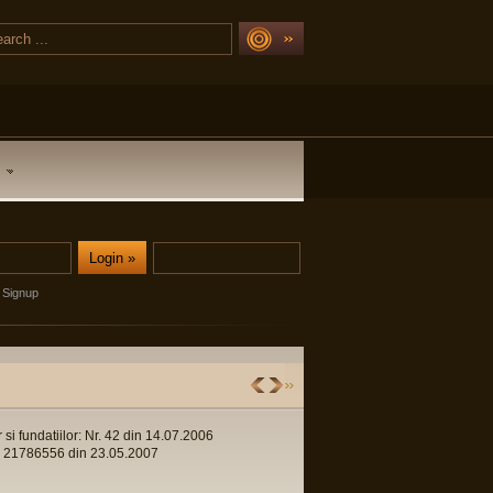
Signup
r si fundatiilor: Nr. 42 din 14.07.2006
 Nr. 21786556 din 23.05.2007