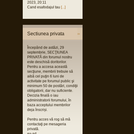
2023, 20:11
Cand esafodajul tau
[...]
Sectiunea privata
Începând de astăzi, 29
septembrie, SECŢIUNEA
PRIVATĂ din forumul nostru
este deschisă doritorilor.
Pentru a accesa această
secţiune, membrii trebuie să
aibă cel puţin 6 luni de
activitate pe forumul public şi
minimum 50 de postări, condiţii
obligatorii, dar nu suficiente.
Decizia finală o iau
administratorii forumului, în
baza acceptului membrilor
deja înscriși.
Pentru acces vă rog să mă
contactaţi pe mesageria
privată.
ex-ad