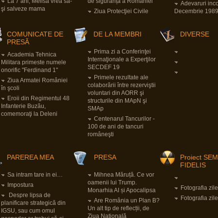
La 7 ani, Melisa vrea să-
de siguranță a României
Adevaruri inc
şi salveze mama
Ziua Protecţiei Civile
Decembrie 198
COMUNICATE DE
DE LA MEMBRI
DIVERSE
PRESĂ
Prima zi a Conferinţei
Academia Tehnica
Internaţionale a Experţilor
Militara primeste numele
SECDEF 19
onorific "Ferdinand 1"
Primele rezultate ale
Ziua Armatei României
colaborării între rezerviştii
în şcoli
voluntari din AORR şi
Eroii din Regimentul 48
structurile din MApN şi
Infanterie Buzău,
SMAp
comemoraţi la Deleni
Centenarul Tancurilor -
100 de ani de tancuri
româneşti
PAREREA MEA
PRESA
Proiect SE
FIDELIS
Sa intram tare in ei…
Mihnea Măruță. Ce vor
oamenii lui Trump.
Impostura
Fotografia zile
Monarhia AI și Apocalipsa
Despre lipsa de
Fotografia zile
Are România un Plan B?
planificare strategică din
Un alt tip de reflecții, de
IGSU, sau cum omul
Ziua Națională