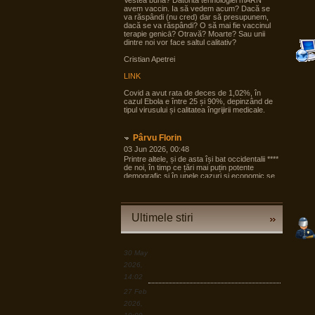
Vestea bună? Datorită tehnologiei mARN
avem vaccin. Ia să vedem acum? Dacă se
va răspândi (nu cred) dar să presupunem,
dacă se va răspândi? O să mai fie vaccinul
terapie genicā? Otravă? Moarte? Sau unii
dintre noi vor face saltul calitativ?
Cristian Apetrei
LINK
Covid a avut rata de deces de 1,02%, în
cazul Ebola e între 25 și 90%, depinzând de
tipul virusului și calitatea îngrijirii medicale.
Pârvu Florin
03 Jun 2026, 00:48
Printre altele, și de asta își bat occidentalii ****
de noi, în timp ce țări mai puțin potente
demografic și în unele cazuri și economic se
pregătesc pentru tot ce poate fi mai rău și
angrenează în pregăteala asta largi segmente
din societate, noi încă dezbatem cine e
agresorul.
Ultimele stiri
“Armele sunt importante, dar dacă izbucnește
războiul cea mai bună resursă a Europei sunt
oamenii.”
30 May
LINK
2026,
14:02
Pârvu Florin
27 Feb
19 Mar 2026, 00:50
2026,
Down to Earth: The Astronaut’s Perspective