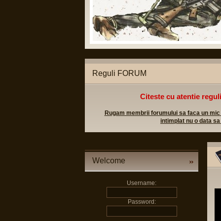
tice legale;
l militar sa poata apela in caz
Reguli FORUM
Citeste cu atentie regul
Rugam membrii forumului sa faca un mic efo
intimplat nu o data sa
Welcome
Username:
Password: