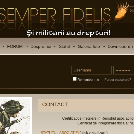
FORUM
Despre noi
Statut
Galeria foto
Download-uri
Remember me
Forgot password?
CONTACT
Certificat de inscriere in Registrul asociatiilo
Certificat de inregistrare fiscala:
STATUTUL ASOCIATIEI
(click vizualizare)