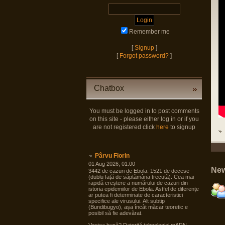
Remember me
[
Signup
]
[
Forgot password?
]
Chatbox
You must be logged in to post comments
on this site - please either log in or if you
are not registered click
here
to signup
Pârvu Florin
01 Aug 2026, 01:00
New
3442 de cazuri de Ebola. 1521 de decese
(dublu față de săptămâna trecută). Cea mai
rapidă creștere a numărului de cazuri din
istoria epidemiilor de Ebola. Astfel de diferențe
ar putea fi determinate de caracteristici
specifice ale virusului. Alt subtip
(Bundibugyo), așa încât măcar teoretic e
posibil să fie adevărat.