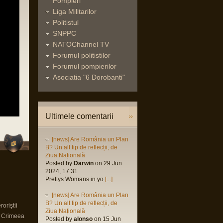
Pompieri
Liga Militarilor
Politistul
SNPPC
NATOChannel TV
Forumul politistilor
Forumul pompierilor
Asociatia "6 Dorobanti"
Ultimele comentarii
[news] Are România un Plan
B? Un alt tip de reflecții, de
Ziua Națională
Posted by
Darwin
on 29 Jun
2024, 17:31
Prettys Womans in yo
[...]
[news] Are România un Plan
B? Un alt tip de reflecții, de
oriştii
Ziua Națională
n Crimeea
Posted by
alonso
on 15 Jun