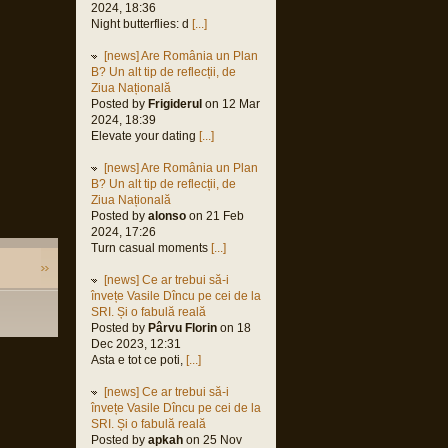
2024, 18:36
Night butterflies: d
[...]
[news] Are România un Plan
B? Un alt tip de reflecții, de
Ziua Națională
Posted by
Frigiderul
on 12 Mar
2024, 18:39
Elevate your dating
[...]
[news] Are România un Plan
B? Un alt tip de reflecții, de
Ziua Națională
Posted by
alonso
on 21 Feb
2024, 17:26
Turn casual moments
[...]
[news] Ce ar trebui să-i
învețe Vasile Dîncu pe cei de la
SRI. Și o fabulă reală
Posted by
Pârvu Florin
on 18
Dec 2023, 12:31
Asta e tot ce poti,
[...]
[news] Ce ar trebui să-i
învețe Vasile Dîncu pe cei de la
SRI. Și o fabulă reală
Posted by
apkah
on 25 Nov