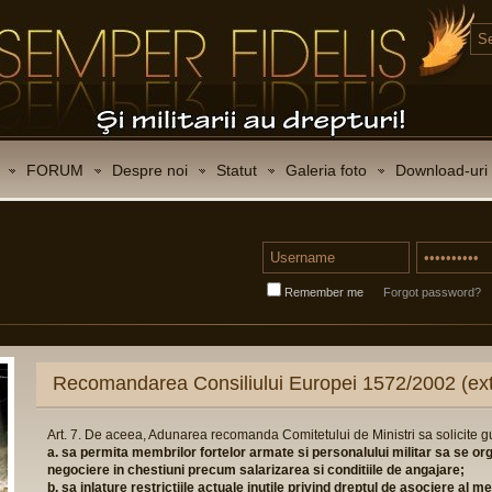
FORUM
Despre noi
Statut
Galeria foto
Download-uri
Remember me
Forgot password?
Recomandarea Consiliului Europei 1572/2002 (ext
Art. 7. De aceea, Adunarea recomanda Comitetului de Ministri sa solicite 
a. sa permita membrilor fortelor armate si personalului militar sa se or
negociere in chestiuni precum salarizarea si conditiile de angajare;
b. sa inlature restrictiile actuale inutile privind dreptul de asociere al 