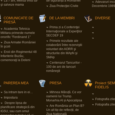
La 7 ani, Melisa vrea să-
de siguranță a României
Adevaruri inc
şi salveze mama
Ziua Protecţiei Civile
Decembrie 198
COMUNICATE DE
DE LA MEMBRI
DIVERSE
PRESĂ
Prima zi a Conferinţei
Academia Tehnica
Internaţionale a Experţilor
Militara primeste numele
SECDEF 19
onorific "Ferdinand 1"
Primele rezultate ale
Ziua Armatei României
colaborării între rezerviştii
în şcoli
voluntari din AORR şi
Eroii din Regimentul 48
structurile din MApN şi
Infanterie Buzău,
SMAp
comemoraţi la Deleni
Centenarul Tancurilor -
100 de ani de tancuri
româneşti
PAREREA MEA
PRESA
Proiect SE
FIDELIS
Sa intram tare in ei…
Mihnea Măruță. Ce vor
oamenii lui Trump.
Impostura
Fotografia zile
Monarhia AI și Apocalipsa
Despre lipsa de
Fotografia zile
Are România un Plan B?
planificare strategică din
Un alt tip de reflecții, de
IGSU, sau cum omul
Ziua Națională