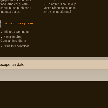
gospodar ar trebui să-și
facă iarna car și vara
Ce ar trebui să-i învețe
sanie, nu să pună carul
Vasile Dîncu pe cei de la
înaintea boilor.
SRI. Și o fabulă reală
Sărbători religioase
Înălţarea Domnului
Sfinţii Împăraţi
Constantin şi Elena
HRISTOS A ÎNVIAT!
ecuperari date