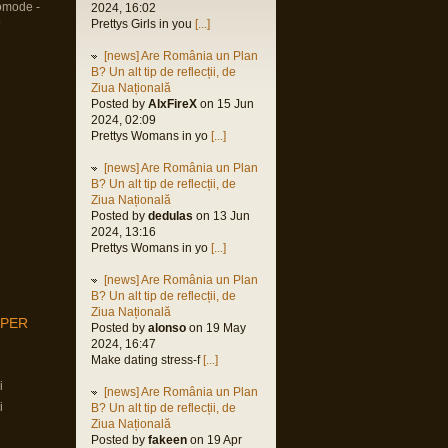
omode -
2024, 16:02
9
Prettys Girls in you
[...]
[news] Are România un Plan
B? Un alt tip de reflecții, de
Ziua Națională
Posted by
AlxFireX
on 15 Jun
2024, 02:09
Prettys Womans in yo
[...]
[news] Are România un Plan
B? Un alt tip de reflecții, de
Ziua Națională
Posted by
dedulas
on 13 Jun
2024, 13:16
Prettys Womans in yo
[...]
[news] Are România un Plan
B? Un alt tip de reflecții, de
Ziua Națională
MPER
Posted by
alonso
on 19 May
2024, 16:47
Make dating stress-f
[...]
i
[news] Are România un Plan
i
B? Un alt tip de reflecții, de
Ziua Națională
Posted by
fakeen
on 19 Apr