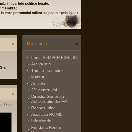
bri in partide politice legale;
lor membre;
i la care personalul militar sa poata apela in caz
More links
Imnul SEMPER FIDELIS
Arhiva stiri
 S-a
Trimite-ne o stire
Marsuri
Articole
2% pentru voi
Directia Generala
Anticoruptie din MAI
5, 19:26
Resboiu blog
Asociatia ROMIL
InfoMondo
Fundatia Pentru