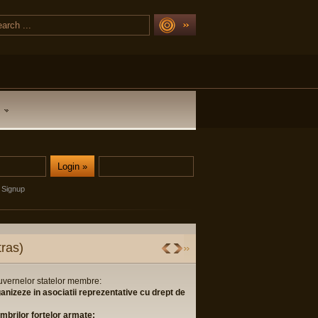
Signup
ras)
guvernelor statelor membre:
ganizeze in asociatii reprezentative cu drept de
membrilor fortelor armate;