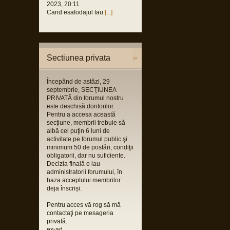
2023, 20:11
Cand esafodajul tau
[...]
Sectiunea privata
Începând de astăzi, 29
septembrie, SECŢIUNEA
PRIVATĂ din forumul nostru
este deschisă doritorilor.
Pentru a accesa această
secţiune, membrii trebuie să
aibă cel puţin 6 luni de
activitate pe forumul public şi
minimum 50 de postări, condiţii
obligatorii, dar nu suficiente.
Decizia finală o iau
administratorii forumului, în
baza acceptului membrilor
deja înscriși.
Pentru acces vă rog să mă
contactaţi pe mesageria
privată.
ex-ad