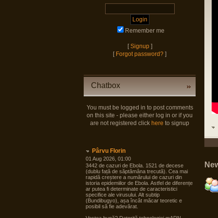
Remember me
[
Signup
]
[
Forgot password?
]
Chatbox
You must be logged in to post comments
on this site - please either log in or if you
are not registered click
here
to signup
Pârvu Florin
01 Aug 2026, 01:00
New
3442 de cazuri de Ebola. 1521 de decese
(dublu față de săptămâna trecută). Cea mai
rapidă creștere a numărului de cazuri din
istoria epidemiilor de Ebola. Astfel de diferențe
ar putea fi determinate de caracteristici
specifice ale virusului. Alt subtip
(Bundibugyo), așa încât măcar teoretic e
posibil să fie adevărat.