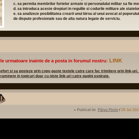
c. sa permita membrilor fortelor armate si personalului militar sa fie mem
d. sa introduca aceste drepturi in regulile si codurile militare ale state
e. sa analizeze posibilitatea crearii unui birou al unui avocat al poporulu
de dispute profesionale sau de alta natura legate de serviciu.
LINK
ile urmatoare inainte de a posta in forumul nostru:
rt si sa posteze prin copy-paste textele catre care fac trimitere prin link-uri.
 raminem in topicuri doar cu niste link-uri catre pagini expirate.
Publicat de
Pârvu Florin
/
29 Jul 202