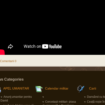
Comentarii 0
s Categories
APEL UMANITAR
Calendar militar
Carti
Anunţ umanitar pentru
Dansând cu ter
David
Cercetașii militari- plasa
Ceață roșie î