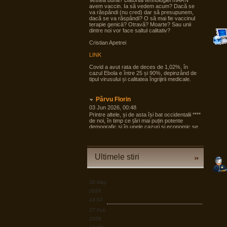
Vestea bună? Datorită tehnologiei mARN
avem vaccin. Ia să vedem acum? Dacă se
va răspândi (nu cred) dar să presupunem,
dacă se va răspândi? O să mai fie vaccinul
terapie genicā? Otravă? Moarte? Sau unii
dintre noi vor face saltul calitativ?
Cristian Apetrei
LINK
Covid a avut rata de deces de 1,02%, în
cazul Ebola e între 25 și 90%, depinzând de
tipul virusului și calitatea îngrijirii medicale.
Pârvu Florin
03 Jun 2026, 00:48
Printre altele, și de asta își bat occidentalii ****
de noi, în timp ce țări mai puțin potente
demografic și în unele cazuri și economic se
pregătesc pentru tot ce poate fi mai rău și
angrenează în pregăteala asta largi segmente
din societate, noi încă dezbatem cine e
agresorul.
Ultimele stiri
“Armele sunt importante, dar dacă izbucnește
războiul cea mai bună resursă a Europei sunt
oamenii.”
30 May
LINK
2026,
14:02
Pârvu Florin
27 Feb
19 Mar 2026, 00:50
2026,
Down to Earth: The Astronaut’s Perspective