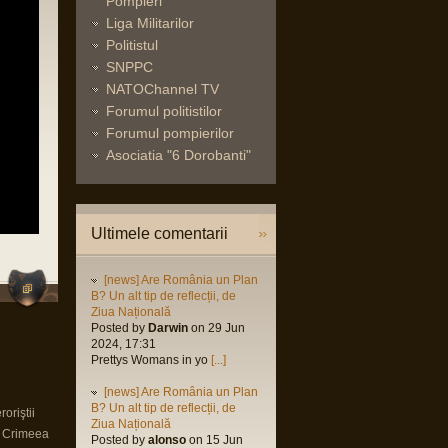
Pompieri
Liga Militarilor
Politistul
SNPPC
NATOChannel TV
Forumul politistilor
Forumul pompierilor
Asociatia "6 Dorobanti"
Ultimele comentarii
[news] Are România un Plan
B? Un alt tip de reflecții, de
Ziua Națională
Posted by
Darwin
on 29 Jun
2024, 17:31
Prettys Womans in yo
[...]
[news] Are România un Plan
B? Un alt tip de reflecții, de
oriştii
Ziua Națională
n Crimeea
Posted by
alonso
on 15 Jun