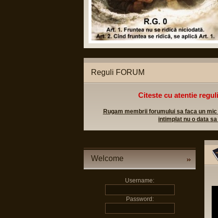
Reguli FORUM
Citeste cu atentie regul
Rugam membrii forumului sa faca un mic efo
intimplat nu o data sa
Welcome
Username:
Password: