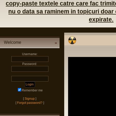
copy-paste textele catre care fac trimite
nu o data sa raminem in topicuri doar c
expirate.
Welcome
Username:
Password:
Remember me
[
Signup
]
[
Forgot password?
]