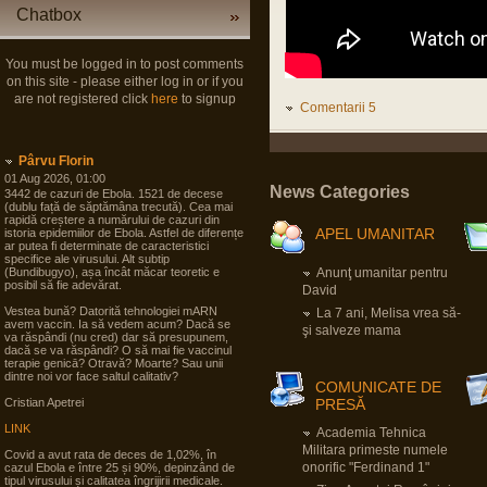
Chatbox
You must be logged in to post comments
on this site - please either log in or if you
are not registered click
here
to signup
Comentarii 5
Pârvu Florin
01 Aug 2026, 01:00
News Categories
3442 de cazuri de Ebola. 1521 de decese
(dublu față de săptămâna trecută). Cea mai
rapidă creștere a numărului de cazuri din
APEL UMANITAR
istoria epidemiilor de Ebola. Astfel de diferențe
ar putea fi determinate de caracteristici
specifice ale virusului. Alt subtip
(Bundibugyo), așa încât măcar teoretic e
Anunţ umanitar pentru
posibil să fie adevărat.
David
Vestea bună? Datorită tehnologiei mARN
La 7 ani, Melisa vrea să-
avem vaccin. Ia să vedem acum? Dacă se
şi salveze mama
va răspândi (nu cred) dar să presupunem,
dacă se va răspândi? O să mai fie vaccinul
terapie genicā? Otravă? Moarte? Sau unii
dintre noi vor face saltul calitativ?
COMUNICATE DE
Cristian Apetrei
PRESĂ
LINK
Academia Tehnica
Militara primeste numele
Covid a avut rata de deces de 1,02%, în
onorific "Ferdinand 1"
cazul Ebola e între 25 și 90%, depinzând de
tipul virusului și calitatea îngrijirii medicale.