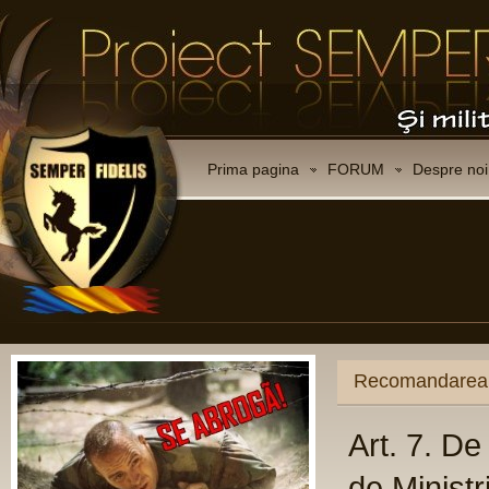
Prima pagina
FORUM
Despre noi
andarea Consiliului Europei 1572/2002 (extras)
. 7. De aceea, Adunarea recomanda
Ministri sa solicite guvernelor stat