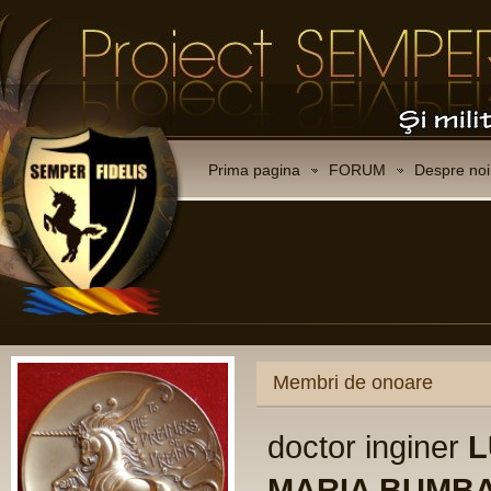
Prima pagina
FORUM
Despre noi
Membri de onoare
doctor inginer
L
MARIA BUMB