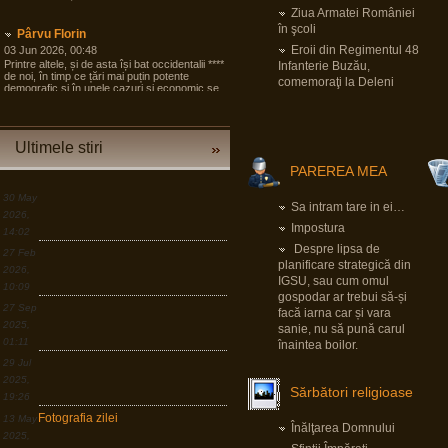
Ziua Armatei României
în şcoli
Pârvu Florin
Eroii din Regimentul 48
03 Jun 2026, 00:48
Printre altele, și de asta își bat occidentalii ****
Infanterie Buzău,
de noi, în timp ce țări mai puțin potente
comemoraţi la Deleni
demografic și în unele cazuri și economic se
pregătesc pentru tot ce poate fi mai rău și
angrenează în pregăteala asta largi segmente
din societate, noi încă dezbatem cine e
agresorul.
Ultimele stiri
“Armele sunt importante, dar dacă izbucnește
PAREREA MEA
războiul cea mai bună resursă a Europei sunt
oamenii.”
30 May
Sa intram tare in ei…
LINK
2026,
Impostura
14:02
Pârvu Florin
Despre lipsa de
27 Feb
19 Mar 2026, 00:50
planificare strategică din
2026,
Down to Earth: The Astronaut’s Perspective
IGSU, sau cum omul
10:09
LINK
gospodar ar trebui să-și
27 Sep
facă iarna car și vara
2025,
sanie, nu să pună carul
Pârvu Florin
01:11
înaintea boilor.
30 Dec 2025, 18:17
Dacă e ceva ce am învățat în viața asta,
29 Jul
după lecția numărul unu: ține aproape de cei
2025,
care te iubesc, e faptul că o criză e în egală
Sărbători religioase
măsură o oportunitate, dar asta doar în
19:26
măsura în care ești dispus să sacrifici
Fotografia zilei
13 May
confortul pe termen scurt și să ți asumi
Înălţarea Domnului
riscuri.
2025,
LINK