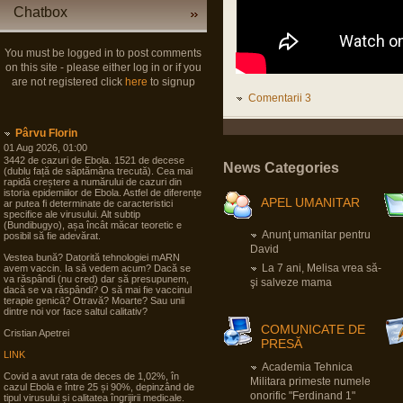
Chatbox
You must be logged in to post comments
on this site - please either log in or if you
are not registered click
here
to signup
Comentarii 3
Pârvu Florin
01 Aug 2026, 01:00
3442 de cazuri de Ebola. 1521 de decese
News Categories
(dublu față de săptămâna trecută). Cea mai
rapidă creștere a numărului de cazuri din
istoria epidemiilor de Ebola. Astfel de diferențe
APEL UMANITAR
ar putea fi determinate de caracteristici
specifice ale virusului. Alt subtip
(Bundibugyo), așa încât măcar teoretic e
Anunţ umanitar pentru
posibil să fie adevărat.
David
Vestea bună? Datorită tehnologiei mARN
La 7 ani, Melisa vrea să-
avem vaccin. Ia să vedem acum? Dacă se
va răspândi (nu cred) dar să presupunem,
şi salveze mama
dacă se va răspândi? O să mai fie vaccinul
terapie genicā? Otravă? Moarte? Sau unii
dintre noi vor face saltul calitativ?
COMUNICATE DE
Cristian Apetrei
PRESĂ
LINK
Academia Tehnica
Covid a avut rata de deces de 1,02%, în
Militara primeste numele
cazul Ebola e între 25 și 90%, depinzând de
onorific "Ferdinand 1"
tipul virusului și calitatea îngrijirii medicale.