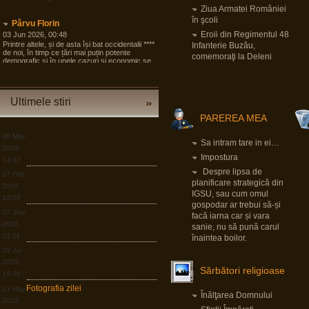
Ziua Armatei României
în şcoli
Pârvu Florin
Eroii din Regimentul 48
03 Jun 2026, 00:48
Printre altele, și de asta își bat occidentalii ****
Infanterie Buzău,
de noi, în timp ce țări mai puțin potente
comemoraţi la Deleni
demografic și în unele cazuri și economic se
pregătesc pentru tot ce poate fi mai rău și
angrenează în pregăteala asta largi segmente
din societate, noi încă dezbatem cine e
agresorul.
Ultimele stiri
“Armele sunt importante, dar dacă izbucnește
PAREREA MEA
războiul cea mai bună resursă a Europei sunt
oamenii.”
30 May
Sa intram tare in ei…
LINK
2026,
Impostura
14:02
Pârvu Florin
Despre lipsa de
27 Feb
19 Mar 2026, 00:50
planificare strategică din
2026,
Down to Earth: The Astronaut’s Perspective
IGSU, sau cum omul
10:09
LINK
gospodar ar trebui să-și
27 Sep
facă iarna car și vara
2025,
sanie, nu să pună carul
Pârvu Florin
01:11
înaintea boilor.
30 Dec 2025, 18:17
Dacă e ceva ce am învățat în viața asta,
29 Jul
după lecția numărul unu: ține aproape de cei
2025,
care te iubesc, e faptul că o criză e în egală
Sărbători religioase
măsură o oportunitate, dar asta doar în
19:26
măsura în care ești dispus să sacrifici
Fotografia zilei
13 May
confortul pe termen scurt și să ți asumi
Înălţarea Domnului
riscuri.
2025,
LINK