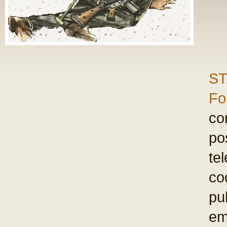
ST
Fo
com
po
te
co
pu
em