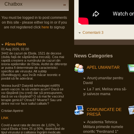
Chatbox
You must be logged in to post comments
on this site - please either log in or if you
are not registered click
here
to signup
Comentarii 3
Pârvu Florin
01 Aug 2026, 01:00
3442 de cazuri de Ebola. 1521 de decese
News Categories
(dublu față de săptămâna trecută). Cea mai
rapidă creștere a numărului de cazuri din
istoria epidemiilor de Ebola. Astfel de diferențe
APEL UMANITAR
ar putea fi determinate de caracteristici
specifice ale virusului. Alt subtip
(Bundibugyo), așa încât măcar teoretic e
Anunţ umanitar pentru
posibil să fie adevărat.
David
Vestea bună? Datorită tehnologiei mARN
La 7 ani, Melisa vrea să-
avem vaccin. Ia să vedem acum? Dacă se
va răspândi (nu cred) dar să presupunem,
şi salveze mama
dacă se va răspândi? O să mai fie vaccinul
terapie genicā? Otravă? Moarte? Sau unii
dintre noi vor face saltul calitativ?
COMUNICATE DE
Cristian Apetrei
PRESĂ
LINK
Academia Tehnica
Covid a avut rata de deces de 1,02%, în
Militara primeste numele
cazul Ebola e între 25 și 90%, depinzând de
onorific "Ferdinand 1"
tipul virusului și calitatea îngrijirii medicale.