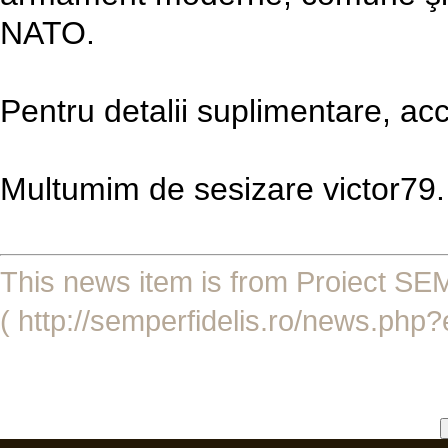
NATO.
Pentru detalii suplimentare, acc
Multumim de sesizare victor79.
This news item is from Proiect 
( http://semperfidelis.ro/news.php