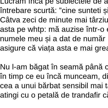
Lucram încă pe subiectele de a
întrebare scurtă: ”cine sunteti ș
Câtva zeci de minute mai târziu
asta pe whtp: mă auzise într-o 
numele meu și a dat de număr p
asigure că viața asta e mai gre
Nu l-am băgat în seamă până câ
în timp ce eu încă munceam, di
cea a unui bărbat sensibil mai 
atingi cu o petală de trandafir că