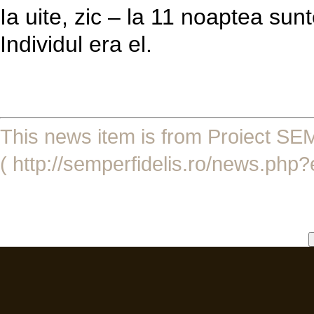
Ia uite, zic – la 11 noaptea sunt
Individul era el.
This news item is from Proiect 
( http://semperfidelis.ro/news.php