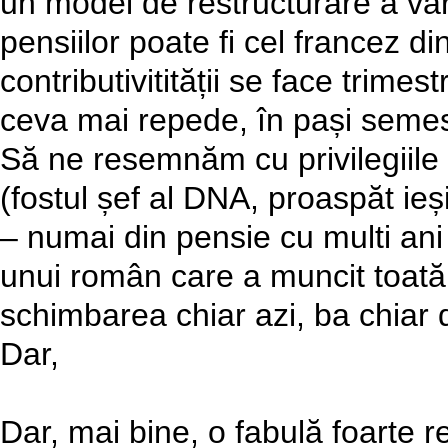
un model de restructurare a vâ
pensiilor poate fi cel francez di
contributivitității se face trime
ceva mai repede, în pași semest
Să ne resemnăm cu privilegiile
(fostul șef al DNA, proaspăt ieși
– numai din pensie cu multi ani
unui român care a muncit toată
schimbarea chiar azi, ba chiar d
Dar,
Dar, mai bine, o fabulă foarte r