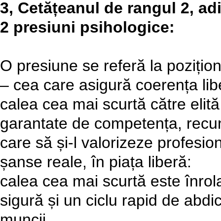
3, Cetățeanul de rangul 2, ad
2 presiuni psihologice:
O presiune se referă la pozițio
– cea care asigură coerența libe
calea cea mai scurtă către elită ș
garantate de competența, recu
care să și-l valorizeze profesio
șanse reale, în piața liberă:
calea cea mai scurtă este înrolar
sigură și un ciclu rapid de abdi
muncii.