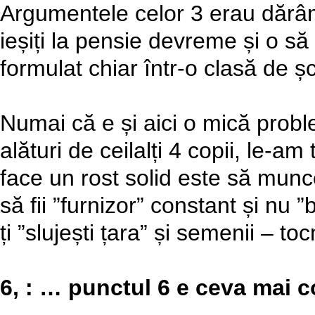
Argumentele celor 3 erau dărâmă
ieșiți la pensie devreme și o să 
formulat chiar într-o clasă de ș
Numai că e și aici o mică proble
alături de ceilalți 4 copii, le-a
face un rost solid este să munce
să fii ”furnizor” constant și nu 
ți ”slujești țara” și semenii – 
6, : … punctul 6 e ceva mai 