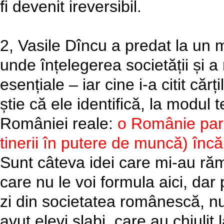
fi devenit ireversibil.
2, Vasile Dîncu a predat la un
unde înțelegerea societății și a 
esențiale – iar cine i-a citit căr
știe că ele identifică, la modul 
României reale:
o Românie par
tinerii în putere de muncă) încă 
Sunt câteva idei care mi-au răma
care nu le voi formula aici, dar 
zi din societatea românescă, n
avut elevi slabi, care au chiulit 