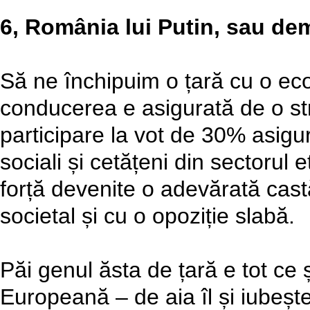
6, România lui Putin, sau d
Să ne închipuim o țară cu o ec
conducerea e asigurată de o st
participare la vot de 30% asigu
sociali și cetățeni din sectorul e
forță devenite o adevărată castă
societal și cu o opoziție slabă.
Păi genul ăsta de țară e tot ce 
Europeană – de aia îl și iubeșt