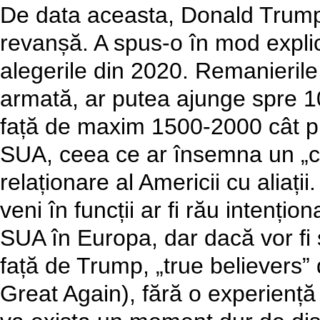
De data aceasta, Donald Trump 
revanșă. A spus-o în mod explicit
alegerile din 2020. Remanierile d
armată, ar putea ajunge spre 1
față de maxim 1500-2000 cât pr
SUA, ceea ce ar însemna un „cutr
relaționare al Americii cu aliaț
veni în funcții ar fi rău intențio
SUA în Europa, dar dacă vor fi sel
față de Trump, „true believers
Great Again), fără o experiență 