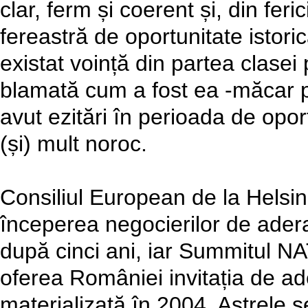
clar, ferm și coerent și, din feri
fereastră de oportunitate istori
existat voință din partea clasei p
blamată cum a fost ea -măcar p
avut ezitări în perioada de opo
(și) mult noroc.
Consiliul European de la Helsi
începerea negocierilor de adera
după cinci ani, iar Summitul N
oferea României invitația de ade
materializată în 2004. Astrele se 