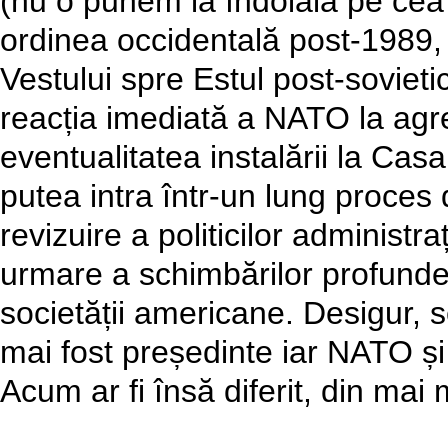
(nu o punem la îndoială pe cea 
ordinea occidentală post-1989, a
Vestului spre Estul post-sovietic
reacția imediată a NATO la agres
eventualitatea instalării la Ca
putea intra într-un lung proces
revizuire a politicilor administr
urmare a schimbărilor profunde 
societății americane. Desigur,
mai fost președinte iar NATO și 
Acum ar fi însă diferit, din mai