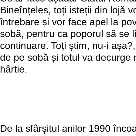
Bineînțeles, toți isteții din lojă
întrebare și vor face apel la p
sobă, pentru ca poporul să se li
continuare. Toți știm, nu-i așa
de pe sobă și totul va decurge
hârtie.
De la sfârșitul anilor 1990 înco