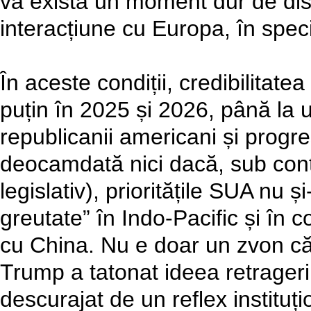
va exista un moment dur de disco
interacțiune cu Europa, în speci
În aceste condiții, credibilitat
puțin în 2025 și 2026, până la un
republicanii americani și progre
deocamdată nici dacă, sub contr
legislativ), prioritățile SUA nu 
greutate” în Indo-Pacific și în 
cu China. Nu e doar un zvon că
Trump a tatonat ideea retrager
descurajat de un reflex instituț