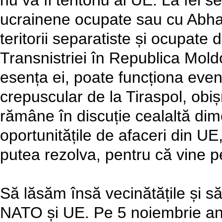
nu va fi teritoriu al UE. La fel 
ucrainene ocupate sau cu Abhaz
teritorii separatiste și ocupate
Transnistriei în Republica Mold
esența ei, poate funcționa eve
crepuscular de la Tiraspol, obiș
rămâne în discuție cealaltă dim
oportunitățile de afaceri din UE
putea rezolva, pentru că vine p
Să lăsăm însă vecinătățile și să 
NATO și UE. Pe 5 noiembrie anu