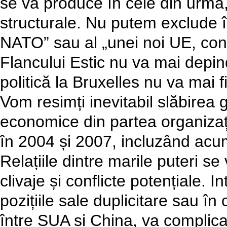
se va produce în cele din urmă, 
structurale. Nu putem exclude î
NATO” sau al „unei noi UE, conc
Flancului Estic nu va mai depin
politică la Bruxelles nu va mai fi
Vom resimți inevitabil slăbirea g
economice din partea organizați
în 2004 și 2007, incluzând ac
Relațiile dintre marile puteri se
clivaje și conflicte potențiale. 
pozițiile sale duplicitare sau î
între SUA și China, va complica s