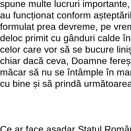
spune multe lucruri importante, 
au funcționat conform așteptări
formulat prea devreme, pe vre
deloc primit cu gânduri calde î
celor care vor să se bucure linișt
chiar dacă ceva, Doamne ferește
măcar să nu se întâmple în mand
cu bine și să prindă următoarea
Ce ar face așadar Statul Român