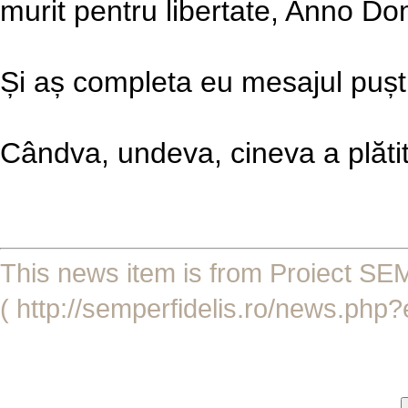
murit pentru libertate, Anno Do
Și aș completa eu mesajul puști
Cândva, undeva, cineva a plătit 
This news item is from Proiect 
( http://semperfidelis.ro/news.php