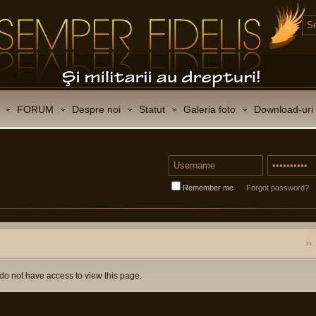
FORUM
Despre noi
Statut
Galeria foto
Download-uri
Remember me
Forgot password?
do not have access to view this page.