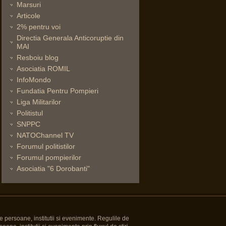
Marsuri
Articole
2% pentru voi
Directia Generala Anticoruptie din
MAI
Resboiu blog
Asociatia ROMIL
InfoMondo
Fundatia Pentru Pompieri
Liga Militarilor
Politistul
SNPPC
NATOChannel TV
Forumul politistilor
Forumul pompierilor
Asociatia "6 Dorobanti"
e persoane, institutii si evenimente. Regulile de