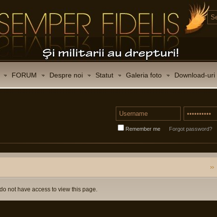
FORUM
Despre noi
Statut
Galeria foto
Download-uri
Remember me
Forgot password?
do not have access to view this page.