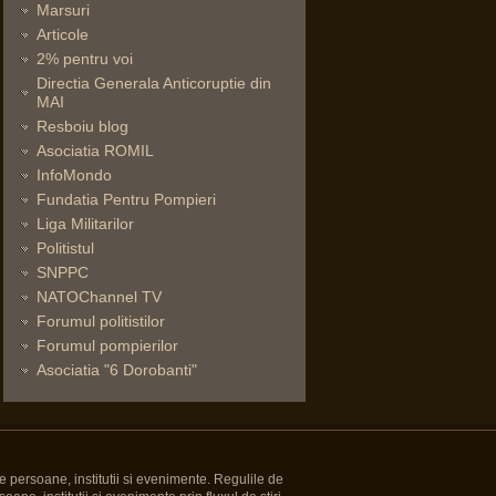
Marsuri
Articole
2% pentru voi
Directia Generala Anticoruptie din
MAI
Resboiu blog
Asociatia ROMIL
InfoMondo
Fundatia Pentru Pompieri
Liga Militarilor
Politistul
SNPPC
NATOChannel TV
Forumul politistilor
Forumul pompierilor
Asociatia "6 Dorobanti"
e persoane, institutii si evenimente. Regulile de