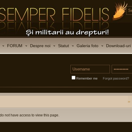
FORUM
Despre noi
Statut
Galeria foto
Download-uri
Remember me
Forgot password?
do not have access to view this page.