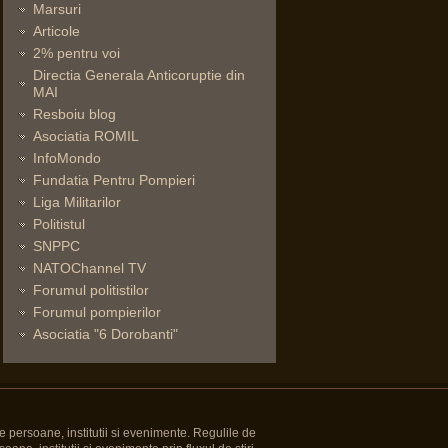
Marsuri
Articole
2% pentru voi
Directia Generala Anticoruptie din
MAI
Resboiu blog
Asociatia ROMIL
InfoMondo
Fundatia Pentru Pompieri
Liga Militarilor
Politistul
SNPPC
NATOChannel TV
Forumul politistilor
Forumul pompierilor
Asociatia "6 Dorobanti"
e persoane, institutii si evenimente. Regulile de