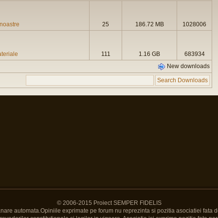
 noastre
25
186.72 MB
1028006
ateriale
111
1.16 GB
683934
New downloads
© 2006-2015 Proiect SEMPER FIDELIS
Banare automata.Opiniile exprimate pe forum nu reprezinta si pozitia asociatiei fata d