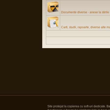
Documente diverse - anexe la stirile
Carti, studii, rapoarte, diverse alte m
Site protejat la copierea cu soft-uri dedicate. 