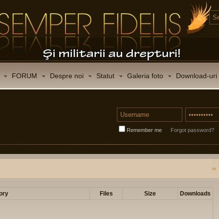
FORUM
Despre noi
Statut
Galeria foto
Download-uri
Remember me
Forgot password?
ory
Files
Size
Downloads