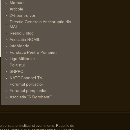
Marsuri
Articole
2% pentru voi
Directia Generala Anticoruptie din
MAI
Resboiu blog
Asociatia ROMIL
InfoMondo
Fundatia Pentru Pompieri
Liga Militarilor
Politistul
SNPPC
NATOChannel TV
Forumul politistilor
Forumul pompierilor
Asociatia "6 Dorobanti"
e persoane, institutii si evenimente. Regulile de