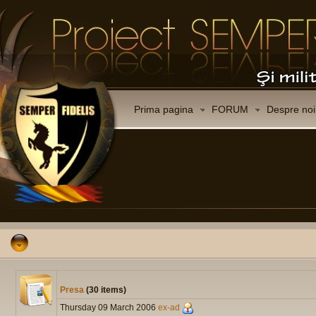
Prima pagina
FORUM
Despre noi
Presa
(30 items)
Thursday 09 March 2006
ex-ad