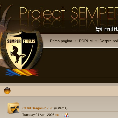
Prima pagina
FORUM
Despre noi
Cazul Dragomir - SIE
(6 items)
Tuesday 04 April 2006
ex-ad