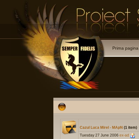
Prima pagina
Cazul Luca Mirel - MApN
(1 item)
Tuesday 27 June 2006
ex-ad