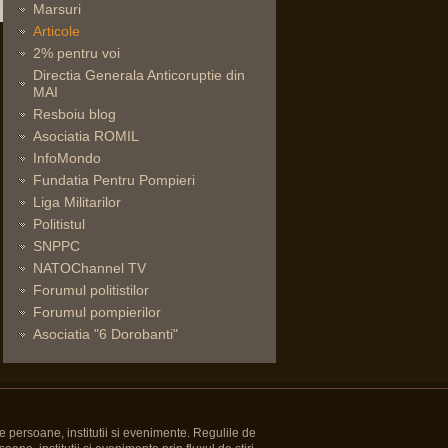
Marsuri
Articole
2% pentru voi
Directia Generala Anticoruptie din
MAI
Resboiu blog
Asociatia ROMIL
InfoMondo
Fundatia Pentru Pompieri
Liga Militarilor
Politistul
SNPPC
NATOChannel TV
Forumul politistilor
Forumul pompierilor
Asociatia "6 Dorobanti"
e persoane, institutii si evenimente. Regulile de