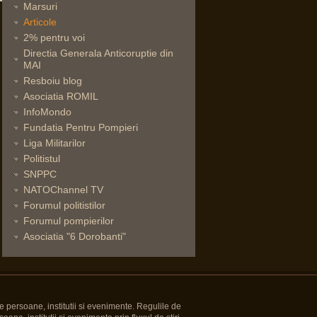
Marsuri
Articole
2% pentru voi
Directia Generala Anticoruptie din
MAI
Resboiu blog
Asociatia ROMIL
InfoMondo
Fundatia Pentru Pompieri
Liga Militarilor
Politistul
SNPPC
NATOChannel TV
Forumul politistilor
Forumul pompierilor
Asociatia "6 Dorobanti"
e persoane, institutii si evenimente. Regulile de