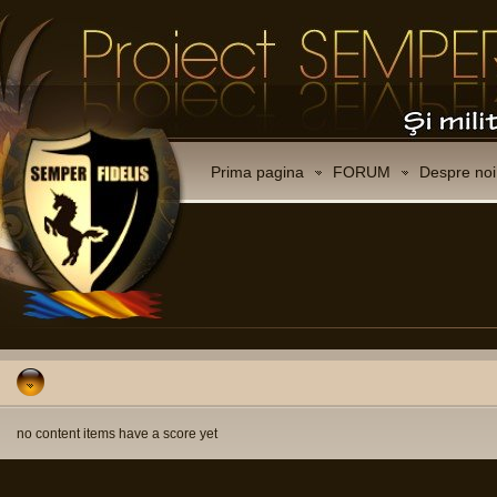
Prima pagina
FORUM
Despre noi
no content items have a score yet