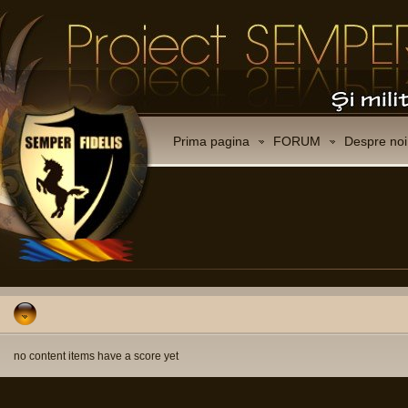
Prima pagina
FORUM
Despre noi
no content items have a score yet