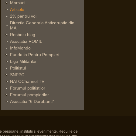
Marsuri
Articole
2% pentru voi
Directia Generala Anticoruptie din
MAI
Resboiu blog
Asociatia ROMIL
InfoMondo
Fundatia Pentru Pompieri
Liga Militarilor
Politistul
SNPPC
NATOChannel TV
Forumul politistilor
Forumul pompierilor
Asociatia "6 Dorobanti"
e persoane, institutii si evenimente. Regulile de