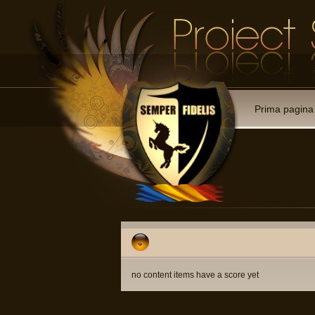
Prima pagina
no content items have a score yet