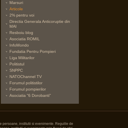
Marsuri
Articole
2% pentru voi
Directia Generala Anticoruptie din
MAI
Resboiu blog
Asociatia ROMIL
InfoMondo
Fundatia Pentru Pompieri
Liga Militarilor
Politistul
SNPPC
NATOChannel TV
Forumul politistilor
Forumul pompierilor
Asociatia "6 Dorobanti"
e persoane, institutii si evenimente. Regulile de