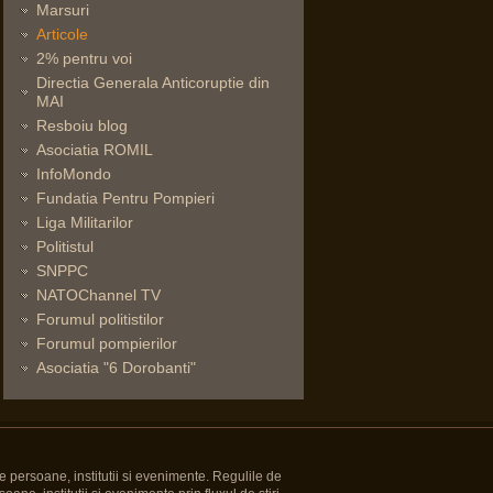
Marsuri
Articole
2% pentru voi
Directia Generala Anticoruptie din
MAI
Resboiu blog
Asociatia ROMIL
InfoMondo
Fundatia Pentru Pompieri
Liga Militarilor
Politistul
SNPPC
NATOChannel TV
Forumul politistilor
Forumul pompierilor
Asociatia "6 Dorobanti"
e persoane, institutii si evenimente. Regulile de