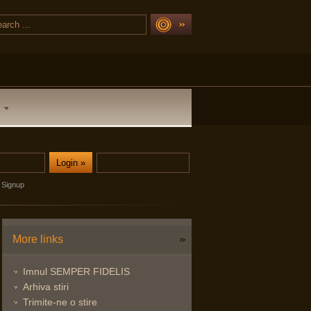
Signup
More links
Imnul SEMPER FIDELIS
Arhiva stiri
Trimite-ne o stire