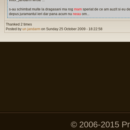
viitor_jandarm wrote
...
s-au schimbat multe la dragasani ma rog
mam
speriat de ce am auzit si eu d
depus juramantul ieri dar pana acum nu
neau
om...
Thanked 2 times
Posted by
un jandarm
on Sunday 25 October 2009 - 18:22:58
© 2006-2015 P