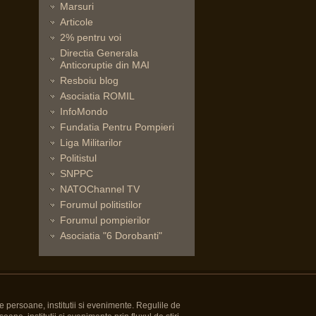
Marsuri
Articole
2% pentru voi
Directia Generala
Anticoruptie din MAI
Resboiu blog
Asociatia ROMIL
InfoMondo
Fundatia Pentru Pompieri
Liga Militarilor
Politistul
SNPPC
NATOChannel TV
Forumul politistilor
Forumul pompierilor
Asociatia "6 Dorobanti"
e persoane, institutii si evenimente. Regulile de