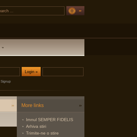
Signup
More links
Imnul SEMPER FIDELIS
Arhiva stiri
Trimite-ne o stire