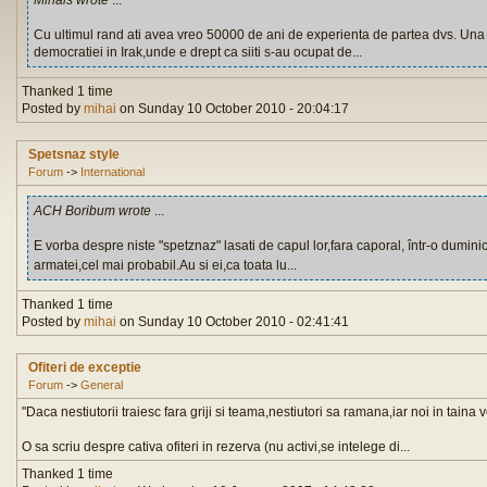
Mihais wrote
...
Cu ultimul rand ati avea vreo 50000 de ani de experienta de partea dvs. Una di
democratiei in Irak,unde e drept ca siiti s-au ocupat de...
Thanked 1 time
Posted by
mihai
on Sunday 10 October 2010 - 20:04:17
Spetsnaz style
Forum
->
International
ACH Boribum wrote
...
E vorba despre niste "spetznaz" lasati de capul lor,fara caporal, într-o dumi
armatei,cel mai probabil.Au si ei,ca toata lu...
Thanked 1 time
Posted by
mihai
on Sunday 10 October 2010 - 02:41:41
Ofiteri de exceptie
Forum
->
General
"Daca nestiutorii traiesc fara griji si teama,nestiutori sa ramana,iar noi in tain
O sa scriu despre cativa ofiteri in rezerva (nu activi,se intelege di...
Thanked 1 time