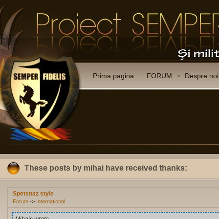
Prima pagina
FORUM
Despre noi
These posts by mihai have received thanks:
Spetsnaz style
Forum
->
International