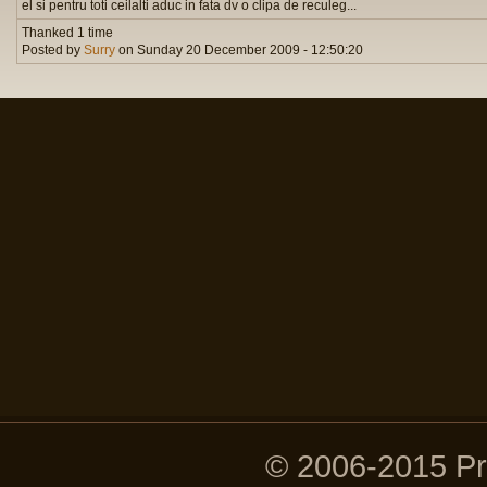
el si pentru toti ceilalti aduc in fata dv o clipa de reculeg...
Thanked 1 time
Posted by
Surry
on Sunday 20 December 2009 - 12:50:20
© 2006-2015 P