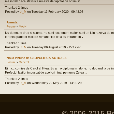
ma intreb daca statistica nu este de fapt foarte optimist...
Thanked 2 times
Posted by
Lt_M
on Tuesday 11 February 2020 - 09:43:08
Armata
Forum
->
MApN
Nu domnule drag si scump, nu sunt locotenent major, sunt un lt in rezerva de mu
ierahia gradelor militare romanesti o data cu intrarea in v...
Thanked 1 time
Posted by
Lt_M
on Tuesday 06 August 2019 - 15:17:47
Noua viziune de GEOPOLITICA ACTUALA
Forum
->
General
Ei na... comise de Carol al II-lea. Eu am o diploma in istorie, nu dobandita pe in
Prefectul Iasilor impuscat de acel criminal pe nume Zelea ...
Thanked 2 times
Posted by
Lt_M
on Wednesday 22 May 2019 - 14:30:29
© 2006-2015 P