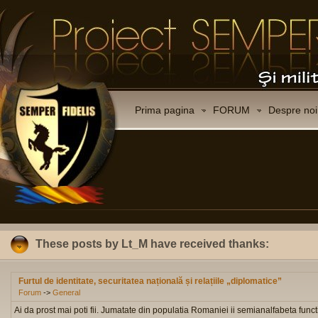
Prima pagina
FORUM
Despre noi
These posts by Lt_M have received thanks:
Furtul de identitate, securitatea națională și relațiile „diplomatice”
Forum
->
General
Ai da prost mai poti fii. Jumatate din populatia Romaniei ii semianalfabeta funct