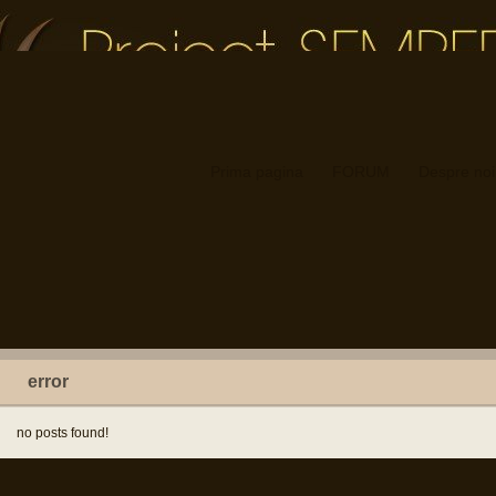
Prima pagina
FORUM
Despre noi
error
no posts found!