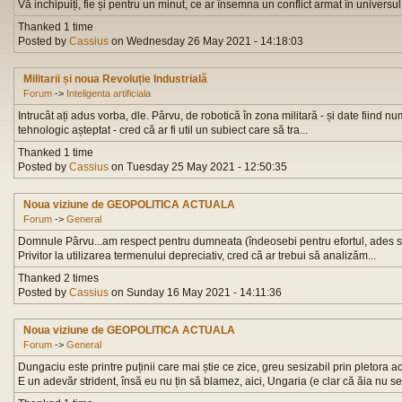
Vă inchipuiți, fie și pentru un minut, ce ar însemna un conflict armat în universul I
Thanked 1 time
Posted by
Cassius
on Wednesday 26 May 2021 - 14:18:03
Militarii și noua Revoluție Industrială
Forum
->
Inteligenta artificiala
Intrucât ați adus vorba, dle. Pârvu, de robotică în zona militară - și date fiind n
tehnologic așteptat - cred că ar fi util un subiect care să tra...
Thanked 1 time
Posted by
Cassius
on Tuesday 25 May 2021 - 12:50:35
Noua viziune de GEOPOLITICA ACTUALA
Forum
->
General
Domnule Pârvu...am respect pentru dumneata (îndeosebi pentru efortul, ades sol
Privitor la utilizarea termenului depreciativ, cred că ar trebui să analizăm...
Thanked 2 times
Posted by
Cassius
on Sunday 16 May 2021 - 14:11:36
Noua viziune de GEOPOLITICA ACTUALA
Forum
->
General
Dungaciu este printre puținii care mai știe ce zice, greu sesizabil prin pletora ac
E un adevăr strident, însă eu nu țin să blamez, aici, Ungaria (e clar că ăia nu se 