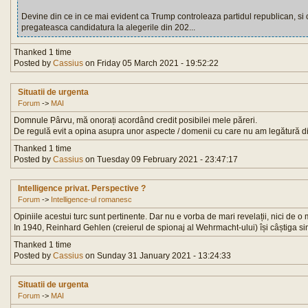
Devine din ce in ce mai evident ca Trump controleaza partidul republican, si cu
pregateasca candidatura la alegerile din 202...
Thanked 1 time
Posted by
Cassius
on Friday 05 March 2021 - 19:52:22
Situatii de urgenta
Forum
->
MAI
Domnule Pârvu, mă onorați acordând credit posibilei mele păreri.
De regulă evit a opina asupra unor aspecte / domenii cu care nu am legătură dir
Thanked 1 time
Posted by
Cassius
on Tuesday 09 February 2021 - 23:47:17
Intelligence privat. Perspective ?
Forum
->
Intelligence-ul romanesc
Opiniile acestui turc sunt pertinente. Dar nu e vorba de mari revelații, nici de o 
In 1940, Reinhard Gehlen (creierul de spionaj al Wehrmacht-ului) își câștiga simp
Thanked 1 time
Posted by
Cassius
on Sunday 31 January 2021 - 13:24:33
Situatii de urgenta
Forum
->
MAI