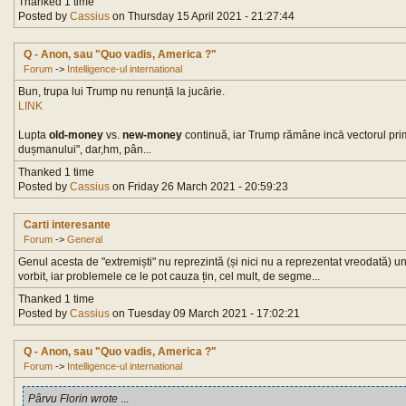
Thanked 1 time
Posted by
Cassius
on Thursday 15 April 2021 - 21:27:44
Q - Anon, sau "Quo vadis, America ?"
Forum
->
Intelligence-ul international
Bun, trupa lui Trump nu renunțā la jucārie.
LINK
Lupta
old-money
vs.
new-money
continuă, iar Trump rămâne incā vectorul primo
dușmanului", dar,hm, pân...
Thanked 1 time
Posted by
Cassius
on Friday 26 March 2021 - 20:59:23
Carti interesante
Forum
->
General
Genul acesta de "extremiști" nu reprezintă (și nici nu a reprezentat vreodată) un
vorbit, iar problemele ce le pot cauza țin, cel mult, de segme...
Thanked 1 time
Posted by
Cassius
on Tuesday 09 March 2021 - 17:02:21
Q - Anon, sau "Quo vadis, America ?"
Forum
->
Intelligence-ul international
Pârvu Florin wrote
...