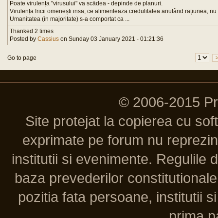
Poate virulența "virusului" va scādea - depinde de planuri.
Virulența fricii omenești insā, ce alimenteazā credulitatea anulând rațiunea, n
Umanitatea (in majoritate) s-a comportat ca ...
Thanked 2 times
Posted by
Cassius
on Sunday 03 January 2021 - 01:21:36
Go to page
© 2006-2015 P
Site protejat la copierea cu so
exprimate pe forum nu reprezint
institutii si evenimente. Regulile 
baza prevederilor constitutionale 
pozitia fata persoane, institutii s
prima pa