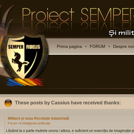
Prima pagina
FORUM
Despre noi
These posts by Cassius have received thanks:
Militarii și noua Revoluție Industrială
Forum
->
Inteligenta artificiala
Lăsând la o parte mutrele unora / altora, e suficient un exercițiu de imaginație pen