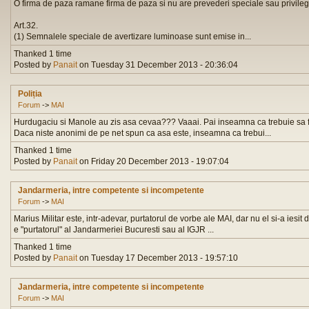
O firma de paza ramane firma de paza si nu are prevederi speciale sau privilegi
Art.32.
(1) Semnalele speciale de avertizare luminoase sunt emise in...
Thanked 1 time
Posted by
Panait
on Tuesday 31 December 2013 - 20:36:04
Poliția
Forum
->
MAI
Hurdugaciu si Manole au zis asa cevaa??? Vaaai. Pai inseamna ca trebuie sa fi
Daca niste anonimi de pe net spun ca asa este, inseamna ca trebui...
Thanked 1 time
Posted by
Panait
on Friday 20 December 2013 - 19:07:04
Jandarmeria, intre competente si incompetente
Forum
->
MAI
Marius Militar este, intr-adevar, purtatorul de vorbe ale MAI, dar nu el si-a iesi
e "purtatorul" al Jandarmeriei Bucuresti sau al IGJR ...
Thanked 1 time
Posted by
Panait
on Tuesday 17 December 2013 - 19:57:10
Jandarmeria, intre competente si incompetente
Forum
->
MAI