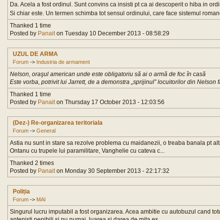
Da. Acela a fost ordinul. Sunt convins ca insisti pt ca ai descoperit o hiba in ord
Si chiar este. Un termen schimba tot sensul ordinului, care face sistemul romanesc
Thanked 1 time
Posted by
Panait
on Tuesday 10 December 2013 - 08:58:29
UZUL DE ARMA
Forum
->
Industria de armament
Nelson, oraşul american unde este obligatoriu să ai o armă de foc în casă
Este vorba, potrivit lui Jarrett, de a demonstra „sprijinul” locuitorilor din Nelson
Thanked 1 time
Posted by
Panait
on Thursday 17 October 2013 - 12:03:56
(Dez-) Re-organizarea teritoriala
Forum
->
General
Astia nu sunt in stare sa rezolve problema cu maidanezii, o treaba banala pt alta
Ontanu cu trupele lui paramilitare, Vanghelie cu cateva c...
Thanked 2 times
Posted by
Panait
on Monday 30 September 2013 - 22:17:32
Poliția
Forum
->
MAI
Singurul lucru imputabil a fost organizarea. Acea ambitie cu autobuzul cand totu
antenisti penibili si nu numai, luarea si darea de mita es...