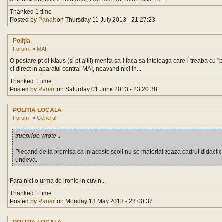
Thanked 1 time
Posted by
Panait
on Thursday 11 July 2013 - 21:27:23
Poliția
Forum
->
MAI
O postare pt dl Klaus (si pt altii) menita sa-i faca sa inteleaga care-i treaba cu "
ci direct in aparatul central MAI, neavand nici in...
Thanked 1 time
Posted by
Panait
on Saturday 01 June 2013 - 23:20:38
POLITIA LOCALA
Forum
->
General
truepride wrote
...
Plecand de la premisa ca in aceste scoli nu se materializeaza cadrul didactic 
undeva.
Fara nici o urma de ironie in cuvin...
Thanked 1 time
Posted by
Panait
on Monday 13 May 2013 - 23:00:37