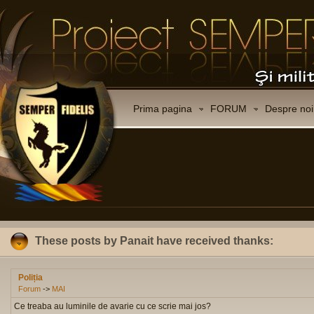
Prima pagina
FORUM
Despre noi
These posts by Panait have received thanks:
Poliția
Forum
->
MAI
Ce treaba au luminile de avarie cu ce scrie mai jos?