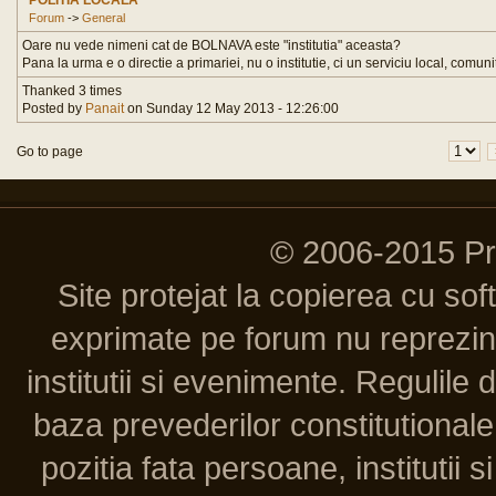
POLITIA LOCALA
Forum
->
General
Oare nu vede nimeni cat de BOLNAVA este "institutia" aceasta?
Pana la urma e o directie a primariei, nu o institutie, ci un serviciu local, comunit
Thanked 3 times
Posted by
Panait
on Sunday 12 May 2013 - 12:26:00
Go to page
© 2006-2015 P
Site protejat la copierea cu so
exprimate pe forum nu reprezint
institutii si evenimente. Regulile 
baza prevederilor constitutionale 
pozitia fata persoane, institutii s