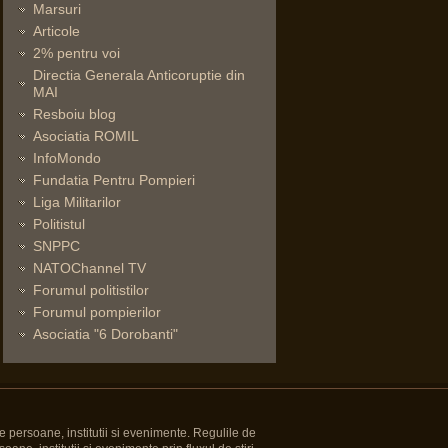
Marsuri
Articole
2% pentru voi
Directia Generala Anticoruptie din
MAI
Resboiu blog
Asociatia ROMIL
InfoMondo
Fundatia Pentru Pompieri
Liga Militarilor
Politistul
SNPPC
NATOChannel TV
Forumul politistilor
Forumul pompierilor
Asociatia "6 Dorobanti"
e persoane, institutii si evenimente. Regulile de