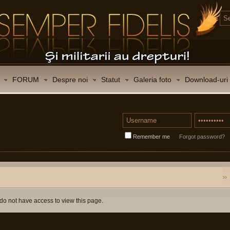
FORUM
Despre noi
Statut
Galeria foto
Download-uri
Remember me
Forgot password?
do not have access to view this page.