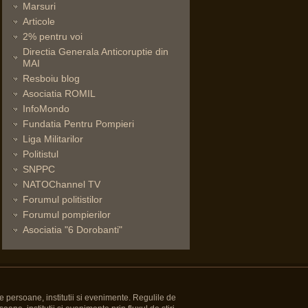
Marsuri
Articole
2% pentru voi
Directia Generala Anticoruptie din
MAI
Resboiu blog
Asociatia ROMIL
InfoMondo
Fundatia Pentru Pompieri
Liga Militarilor
Politistul
SNPPC
NATOChannel TV
Forumul politistilor
Forumul pompierilor
Asociatia "6 Dorobanti"
e persoane, institutii si evenimente. Regulile de