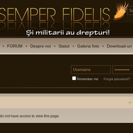
FORUM
Despre noi
Statut
Galeria foto
Download-uri
Remember me
Forgot password?
do not have access to view this page.