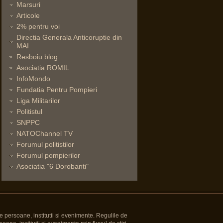
Marsuri
Articole
2% pentru voi
Directia Generala Anticoruptie din
MAI
Resboiu blog
Asociatia ROMIL
InfoMondo
Fundatia Pentru Pompieri
Liga Militarilor
Politistul
SNPPC
NATOChannel TV
Forumul politistilor
Forumul pompierilor
Asociatia "6 Dorobanti"
e persoane, institutii si evenimente. Regulile de