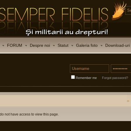
FORUM
Despre noi
Statut
Galeria foto
Download-uri
Remember me
Forgot password?
do not have access to view this page.