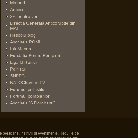
Marsuri
Articole
2% pentru voi
Directia Generala Anticoruptie din
MAI
Resboiu blog
Asociatia ROMIL
InfoMondo
Fundatia Pentru Pompieri
Liga Militarilor
Politistul
SNPPC
NATOChannel TV
Forumul politistilor
Forumul pompierilor
Asociatia "6 Dorobanti"
e persoane, institutii si evenimente. Regulile de