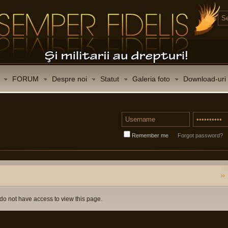
FORUM
Despre noi
Statut
Galeria foto
Download-uri
Remember me
Forgot password?
do not have access to view this page.