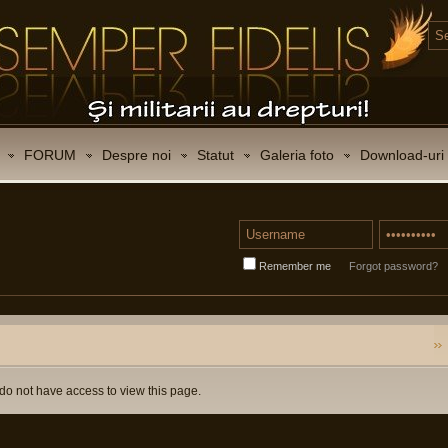
FORUM
Despre noi
Statut
Galeria foto
Download-uri
Remember me
Forgot password?
do not have access to view this page.