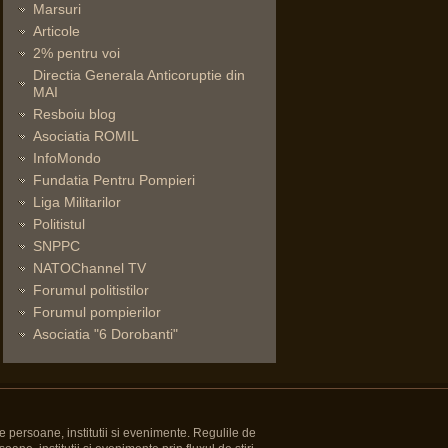
Marsuri
Articole
2% pentru voi
Directia Generala Anticoruptie din
MAI
Resboiu blog
Asociatia ROMIL
InfoMondo
Fundatia Pentru Pompieri
Liga Militarilor
Politistul
SNPPC
NATOChannel TV
Forumul politistilor
Forumul pompierilor
Asociatia "6 Dorobanti"
e persoane, institutii si evenimente. Regulile de