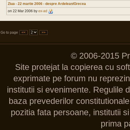
Ziua - 22 martie 2006 - despre Ardelean/Grecea
on 22 Mar 2006 by
ex-ad
Go to page
<<
>>
© 2006-2015 P
Site protejat la copierea cu so
exprimate pe forum nu reprezint
institutii si evenimente. Regulile 
baza prevederilor constitutionale 
pozitia fata persoane, institutii s
prima pa