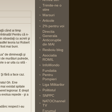
Trimite-ne o
stire
Marsuri
Articole
2% pentru voi
iaţă când ai timp
Directia
eîntinată! Pentru că n-
Generala
n obsedaţi cu acreli şi
Anticoruptie
astfel teoria lui Robert
din MAI
 fost mai buni.
Resboiu blog
aua” de dimineaţă şi
Asociatia
i de murături putrede,
ROMIL
ele s-ar uita cu silă -
InfoMondo
Fundatia
 Şi fără a face caz.
Pentru
Pompieri
cratul Gh. Ene
Liga Militarilor
 mai existat spitale
Politistul
neret legionar. E drept
la evolua repede - şi a
SNPPC
NATOChannel
TV
t adânc respect i-au
Forumul