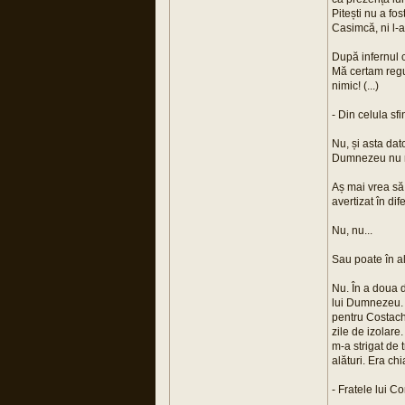
Pitești nu a f
Casimcă, ni l-a
După infernul c
Mă certam regu
nimic! (...)
- Din celula sf
Nu, și asta dat
Dumnezeu nu ne
Aș mai vrea să
avertizat în d
Nu, nu...
Sau poate în al
Nu. În a doua d
lui Dumnezeu. A
pentru Costache
zile de izolare
m-a strigat de 
alături. Era chi
- Fratele lui C