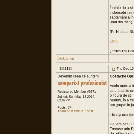
Înainte de a-şi
îndeosebi i se 
săptămâni a înce
unul din ”sfinţii
(Pr. Nicolae Ste
LINK
[ Edited Thu De
Back to top
1111111
Thu Dec 13
Devenim ceea ce suntem
Costache Opri
Acolo unde a fo
celulă să fie u
Registered Member #9371
o figură de sti
Joined: Sun May 18 2014,
nebuni, în a tre
02:07PM
am grupat în ju
Posts: 37
Thanked 8 time in 7 post
- Era și una di
Da, era șeful F
Trecuse prin Pi
de adâncă și o 