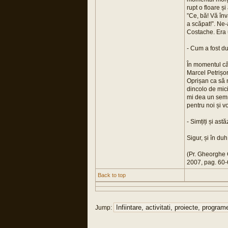
rupt o floare ș
”Ce, bă! Vă înv
a scăpat!”. Ne-
Costache. Era u
- Cum a fost d
În momentul cân
Marcel Petrișor
Oprișan ca să n
dincolo de mic
mi dea un semn
pentru noi și vo
- Simțiți și ast
Sigur, și în du
(Pr. Gheorghe C
2007, pag. 60-
Back to top
Jump: