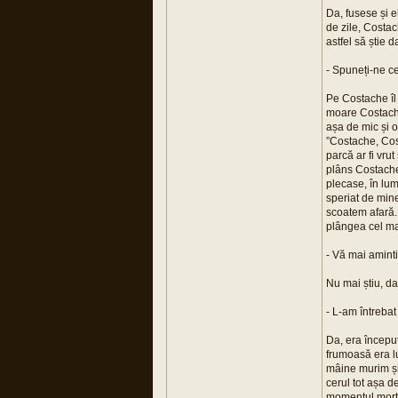
Da, fusese și e
de zile, Costach
astfel să știe d
- Spuneți-ne c
Pe Costache îl
moare Costache
așa de mic și o
”Costache, Cost
parcă ar fi vru
plâns Costache?
plecase, în lum
speriat de mine
scoatem afară. 
plângea cel ma
- Vă mai aminti
Nu mai știu, dar
- L-am întrebat
Da, era început
frumoasă era lu
mâine murim și 
cerul tot așa d
momentul morții