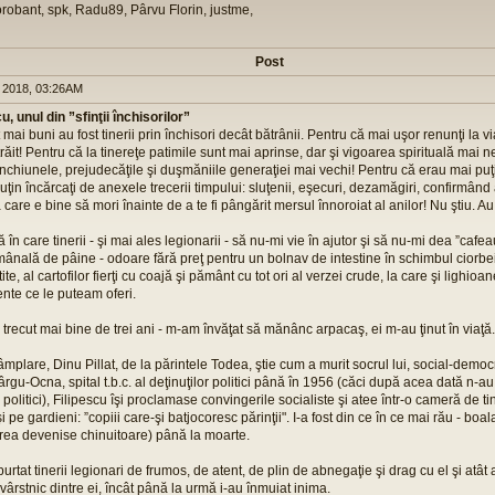
orobant, spk, Radu89, Pârvu Florin, justme,
Post
 2018, 03:26AM
, unul din ”sfinţii închisorilor”
t mai buni au fost tinerii prin închisori decât bătrânii. Pentru că mai uşor renunţi la v
răit! Pentru că la tinereţe patimile sunt mai aprinse, dar şi vigoarea spirituală mai n
chiunele, prejudecăţile şi duşmăniile generaţiei mai vechi! Pentru că erau mai puţi
puţin încărcaţi de anexele trecerii timpului: sluţenii, eşecuri, dezamăgiri, confirmând 
care e bine să mori înainte de a te fi pângărit mersul înnoroiat al anilor! Nu ştiu. Au
 în care tinerii - şi mai ales legionarii - să nu-mi vie în ajutor şi să nu-mi dea ”cafe
mânală de pâine - odoare fără preţ pentru un bolnav de intestine în schimbul ciorbe
ite, al cartofilor fierţi cu coajă şi pământ cu tot ori al verzei crude, la care şi lighioan
nte ce le puteam oferi.
 trecut mai bine de trei ani - m-am învăţat să mănânc arpacaş, ei m-au ţinut în viaţă.
tâmplare, Dinu Pillat, de la părintele Todea, ştie cum a murit socrul lui, social-demo
ârgu-Ocna, spital t.b.c. al deţinuţilor politici până în 1956 (căci după acea dată n-au
i politici), Filipescu îşi proclamase convingerile socialiste şi atee într-o cameră de ti
i pe gardieni: ”copiii care-şi batjocoresc părinţii". I-a fost din ce în ce mai rău - boa
area devenise chinuitoare) până la moarte.
 purtat tinerii legionari de frumos, de atent, de plin de abnegaţie şi drag cu el şi atâ
 vârstnic dintre ei, încât până la urmă i-au înmuiat inima.