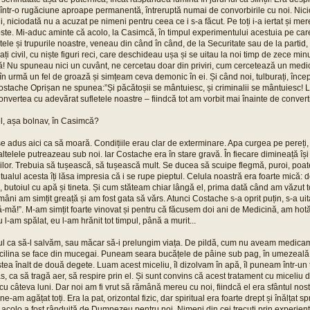
a într-o rugăciune aproape permanentă, întreruptă numai de convorbirile cu noi. Nic
i, niciodată nu a acuzat pe nimeni pentru ceea ce i s-a făcut. Pe toți i-a iertat și m
oste. Mi-aduc aminte că acolo, la Casimcă, în timpul experimentului acestuia pe care
etele și trupurile noastre, veneau din când în când, de la Securitate sau de la partid,
i civil, cu niște figuri reci, care deschideau ușa și se uitau la noi timp de zece minu
ă! Nu spuneau nici un cuvânt, ne cercetau doar din priviri, cum cercetează un medi
în urmă un fel de groază și simțeam ceva demonic în ei. Și când noi, tulburați, în
stache Oprișan ne spunea:”Și păcătoșii se mântuiesc, și criminalii se mântuiesc! Lăs
convertea cu adevărat sufletele noastre – fiindcă tot am vorbit mai înainte de convertir
el, așa bolnav, în Casimcă?
ese adus aici ca să moară. Condițiile erau clar de exterminare. Apa curgea pe pereț
telele putreazeau sub noi. Iar Costache era în stare gravă. În fiecare dimineață își 
ilor. Trebuia să tușească, să tușească mult. Se ducea să scuipe flegmă, puroi, poat
ritualul acesta îți lăsa impresia că i se rupe pieptul. Celula noastră era foarte mică: 
 butoiul cu apă și tineta. Și cum stăteam chiar lângă el, prima dată când am văzut to
âni am simțit greață și am fost gata să vărs. Atunci Costache s-a oprit puțin, s-a uit
artă-mă!”. M-am simțit foarte vinovat și pentru că făcusem doi ani de Medicină, am ho
Eu l-am spălat, eu l-am hrănit tot timpul, până a murit...
ul ca să-l salvăm, sau măcar să-i prelungim viața. De pildă, cum nu aveam medic
cilina se face din mucegai. Puneam seara bucățele de pâine sub pag, în umezeală
ea înalt de două degete. Luam acest miceliu, îl dizolvam în apă, îl puneam într-un tif
, ca să tragă aer, să respire prin el. Și sunt convins că acest tratament cu miceliu 
 cu câteva luni. Dar noi am fi vrut să rămână mereu cu noi, fiindcă el era sfântul nos
e-am agățat toți. Era la pat, orizontal fizic, dar spiritual era foarte drept și înălțat s
i acolo a fost rânduită de Dumnezeu pentru noi. Nimeni din cei trecuți prin experie