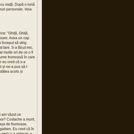
 cu viață. După o lună
ucruri personale. Voia
ce: ”Ghiță, Ghiță,
 moare. Avea un cap
 început să strig:
t tare. S-a făcut mic,
i multe ori de ce o fi
 lume frumoasă în care
r eu cred că s-a
l și ne-a pus să-l
stătea acolo și
și am văzut ce
 noi? Costache a murit,
t așa de frumoase,
 galben. Eu cred că în
 gest: s-a aplecat, a