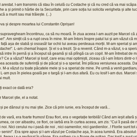
l arestat. I-am transmis că stau în celulă cu Costache și că nu cred că va mai scăpa
e a și primit o hârtie de la Securitate, prin care soția lui solicita verigheta și alte l
acă a murit sau mai trăiește. (...)
eva și despre moartea lui Constantin Oprișan!
 supravegheam încontinuu, ca să nu moară. În ziua aceea l-am auzit pe Marcel că zi
!”. Am simțit că s-a rupt ceva în mine. M-am întors înspre patul lui și am văzut că
 față așa de slabă și osoasă! Iar ochii lui aveau perdeaua morții. M-am speriat și am
ache!”. L-am chemat înapoi. Și el s-a trezit. Și-a revenit. Când m-a văzut, s-a speria
t să intre în pernă și a început să geamă și să plîngă ca un copil. M-am întrebat de ma
 Ce a văzut? Marcel și Iosif, care erau mai optimiști, ziceau că l-am întors dintr-o
ea aceasta de suferință și de păcat și s-a speriat. Îmi plăcea versiunea aceasta. Da
. M-a văzut cu toate păcatele mele și s-a speriat de mine. Pe urmă a venit gardianu
L-am pus în pielea goală pe o targă și l-am dus afară. Eu cu Iosif l-am dus. Marcel 
i mult.
ți exact ce dată era?
 Marcel știe, el a notat.
 și pe dânsul și nu mai știe. Zice că prin iunie, era început de vară...
 de vară, era foarte frumos! Erau flori, era o vegetație teribilă! Când am ieșit afară 
mea, ce cer albastru, ce flori, ce iarbă era în curtea aceea, am zis: ”Cui îi pasă de
noi. Nici cerului nu-i pasă de noi , nici oamenilor, nici gardienilor...! Florile sunt to
e senin!”. Era spre apus și l-am văzut pe Costache așa, în acea lumină. Era absolut
, fierea i s-a revărsat în sânge. Era galben ca o floare de șofran. Dar Iosif a avut un