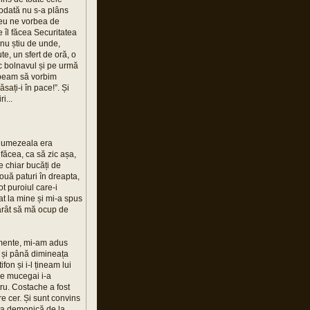
iodată nu s-a plâns
ereu ne vorbea de
 îl făcea Securitatea
 nu știu de unde,
te, un sfert de oră, o
c bolnavul și pe urmă
cepeam să vorbim
ați-i în pace!”. Și
i...
i, umezeala era
făcea, ca să zic așa,
e chiar bucăți de
două paturi în dreapta,
t puroiul care-i
at la mine și mi-a spus
tărât să mă ocup de
amente, mi-am adus
 și până dimineața
on și i-l țineam lui
de mucegai i-a
tru. Costache a fost
pre cer. Și sunt convins
nța demonică de la