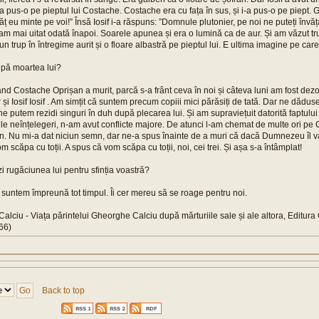
i a pus-o pe pieptul lui Costache. Costache era cu fața în sus, și i-a pus-o pe piept. G
ăț eu minte pe voi!” Însă Iosif i-a răspuns: ”Domnule plutonier, pe noi ne puteți înv
am mai uitat odată înapoi. Soarele apunea și era o lumină ca de aur. Și am văzut tru
n trup în întregime aurit și o floare albastră pe pieptul lui. E ultima imagine pe car
upă moartea lui?
d Costache Oprișan a murit, parcă s-a frânt ceva în noi și câteva luni am fost dezo
 și Iosif Iosif . Am simțit că suntem precum copiii mici părăsiți de tată. Dar ne dădu
e putem rezidi singuri în duh după plecarea lui. Și am supraviețuit datorită faptului 
ile neînțelegeri, n-am avut conflicte majore. De atunci l-am chemat de multe ori pe
. Nu mi-a dat niciun semn, dar ne-a spus înainte de a muri că dacă Dumnezeu îl va
m scăpa cu toții. A spus că vom scăpa cu toții, noi, cei trei. Și așa s-a întâmplat!
ăzi rugăciunea lui pentru sfinția voastră?
h suntem împreună tot timpul. Îi cer mereu să se roage pentru noi.
alciu - Viața părintelui Gheorghe Calciu după mărturiile sale și ale altora, Editura 
66)
Back to top