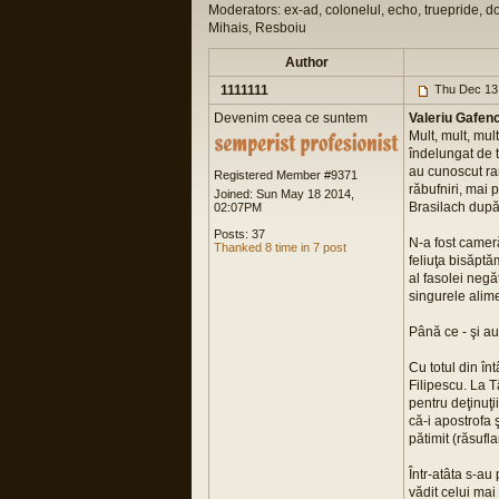
Moderators: ex-ad, colonelul, echo, truepride, d
Mihais, Resboiu
Author
1111111
Thu Dec 13
Devenim ceea ce suntem
Valeriu Gafencu
Mult, mult, mul
îndelungat de t
au cunoscut ran
Registered Member #9371
răbufniri, mai 
Joined: Sun May 18 2014,
Brasilach după 
02:07PM
Posts: 37
N-a fost cameră
Thanked 8 time in 7 post
feliuţa bisăptă
al fasolei negăt
singurele alime
Până ce - şi au
Cu totul din în
Filipescu. La T
pentru deţinuţi
că-i apostrofa ş
pătimit (răsufl
Într-atâta s-au
vădit celui mai