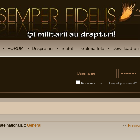
FORUM
Despre noi
Statut
Galeria foto
Download-uri
Remember me
Forgot password?
ate nationala ::
General
<<
Previou