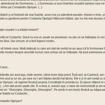
ost abandonat de Dumnezeu. (...) Dumnezeu a scos înaintea noastră oameni care ne-
 trimis pe Constantin Oprișan. (...)
ăderii și al îndoielii de mai înainte, acum era cu adevărat paradis. Aveam o linie, u
lat cu gardienii pentru Costache Oprișan! Mâncam bătaie, dar nu mă mai dureau nici 
inției voastre n-a trădat nimeni?
orită lui Costache. Dacă nu era el, poate ne pierdeam, nu știu ce se întâmpla cu noi
 lăsa. Dar oricum, el a fost îngerul nostru.
 vă întreb ceva. Mulți deținuți cu care am stat de vorbă mi-au spus că în închisoar
iferite moduri despre anumite lucruri care urmau să se întâmple. Ați avut asemenea 
t mod...
etenție am avut așa, niște semne, când eram deja preot. Însă aici, la Casimcă, am s
m avut și un vis, pe care nu l-am înțeles decât mai târziu. Într-o zi m-am certat cu of
 Oprișan, că regimul încalcă propria Constituție în privința lui. Și atunci ofițerul m
. (...) Am stat acolo șapte zile. În a treia zi, aveam așa, o stare de somnolență și am 
trei ori: ”Gheorghe, Gheorghe, Gheorghe!”. Pe urmă m-am trezit, fiindcă au băgat pe
ar fratele lui Costache...
onstantin Oprișan?