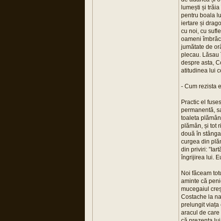
lumești și trăi
pentru boala lu
iertare și drag
cu noi, cu sufl
oameni îmbrăcaț
jumătate de or
plecau. Lăsau 
despre asta, Co
atitudinea lui 
- Cum rezista 
Practic el fus
permanentă, sal
toaleta plămân
plămân, și tot 
două în stânga,
curgea din plăm
din priviri: ”I
îngrijirea lui. 
Noi făceam tot
aminte că peni
mucegaiul creșt
Costache la nas
prelungit viața
aracul de care n
că prezența lu