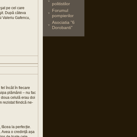
politistilor
işat pe cel care
Forumul
ăşit. După câteva
pompierilor
uşi Valeriu Gafencu,
Asociatia "6
Dorobanti"
fel încât în fiecare
cuipa plămânii – nu fac
a doua celulă erau doi
m rezistat fiindcă ne-
 făcea la perfecție.
se. Avea o credință așa
rins de toate cele