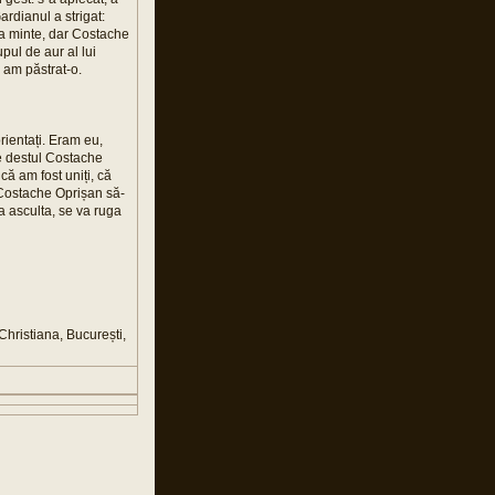
ardianul a strigat:
ăța minte, dar Costache
pul de aur al lui
e am păstrat-o.
rientați. Eram eu,
se destul Costache
că am fost uniți, că
 Costache Oprișan să-
 asculta, se va ruga
Christiana, București,