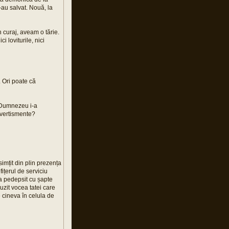
au salvat. Nouă, la
n curaj, aveam o tărie.
loviturile, nici
. Ori poate că
e Dumnezeu i-a
avertismente?
imțit din plin prezența
ițerul de serviciu
-a pedepsit cu șapte
auzit vocea tatei care
 cineva în celula de