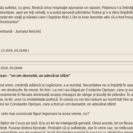
 da sufletul, cu greu, fiindcă orice respiraţie ajunsese un spasm, Filipescu l-a îmbrăţ
devotase, apoi pe toţi ceilalţi, s-a putut spovedi părintelui Todea şi s-a stins împărt
tat din viaţă şi băiatul care-l îngrijise filial.1 De la Ioan Ianolide aflu că a fost îns
 închisorilor”.
inhardt - Jurnalul fericirii)
c 13 2018, 03:31AM ]
 2018, 03:28AM
șan - ”un om deosebit, un adevărat sfânt”
st unire, credință adâncă și rugăciune, s-a rezistat. Securitatea ne-a împărțit în așa 
n om destructiv, fie moral, fie fizic. La noi l-au băgat pe Costache Oprișan, care-și s
l, realmente în fiecare dimineață scuipa cheaguri de sânge și bucăți de plămâni. În 
ia, la fel, unul cu instabilitate psihică. În celula cu cei doi nebuni au murit toți! Noi a
rul lui Constantin Oprișan, care a fost un om deosebit, un adevărat sfânt!
n cele mai cunoscute figuri legionare la acea vreme, nu?
rățiilor de Cruce pe țară. Era un fel de inteligență genială. Omul acesta, tot ce făcea,
tești. Fusese distrus fizicește. Probabil că și sufletește, dar în orice caz, se refăcu
seninătate așa de puternică, încât răspândea lumină în jurul lui ca sfinții! Era desp