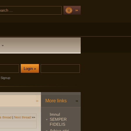
Signup
More links
Imnul
s thread
|
Next thread
>>
SEMPER
FIDELIS
Arhiva stiri