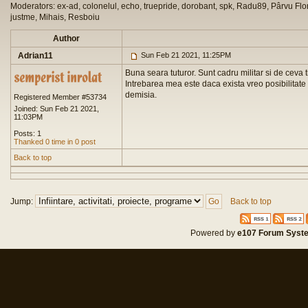
Moderators: ex-ad, colonelul, echo, truepride, dorobant, spk, Radu89, Pârvu Flor
justme, Mihais, Resboiu
Author
Adrian11
Sun Feb 21 2021, 11:25PM
Buna seara tuturor. Sunt cadru militar si de ceva
Intrebarea mea este daca exista vreo posibilitate 
demisia.
Registered Member #53734
Joined: Sun Feb 21 2021,
11:03PM
Posts: 1
Thanked 0 time in 0 post
Back to top
Jump:
Back to top
Powered by
e107 Forum Syst