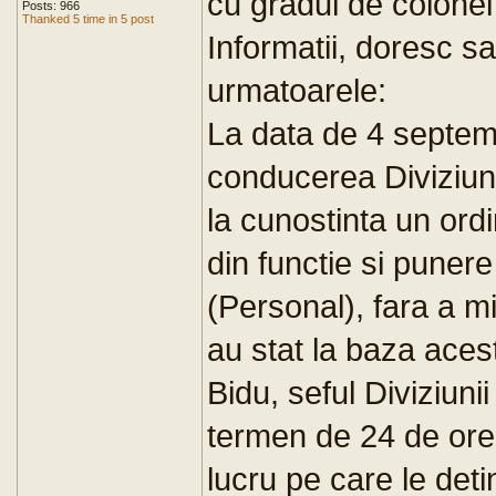
cu gradul de colonel
Posts: 966
Thanked 5 time in 5 post
Informatii, doresc s
urmatoarele:
La data de 4 septem
conducerea Diviziuni
la cunostinta un ordi
din functie si punere
(Personal), fara a m
au stat la baza acest
Bidu, seful Diviziuni
termen de 24 de ore
lucru pe care le deti