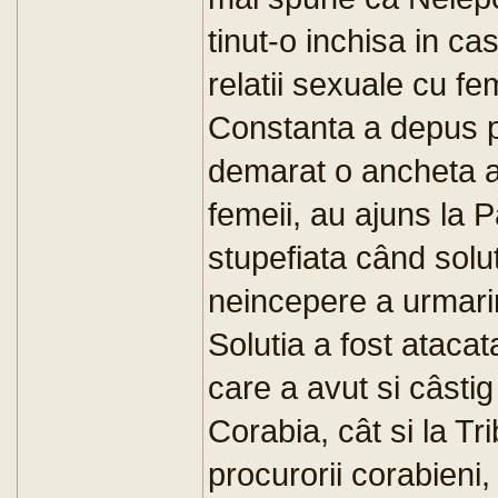
tinut-o inchisa in ca
relatii sexuale cu f
Constanta a depus pl
demarat o ancheta al
femeii, au ajuns la 
stupefiata când solu
neincepere a urmarir
Solutia a fost atacat
care a avut si câsti
Corabia, cât si la Tr
procurorii corabieni, 