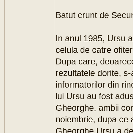
Batut crunt de Secur
In anul 1985, Ursu a
celula de catre ofite
Dupa care, deoarec
rezultatele dorite, s-
informatorilor din rind
lui Ursu au fost adu
Gheorghe, ambii con
noiembrie, dupa ce 
Gheorghe Ursu a dec