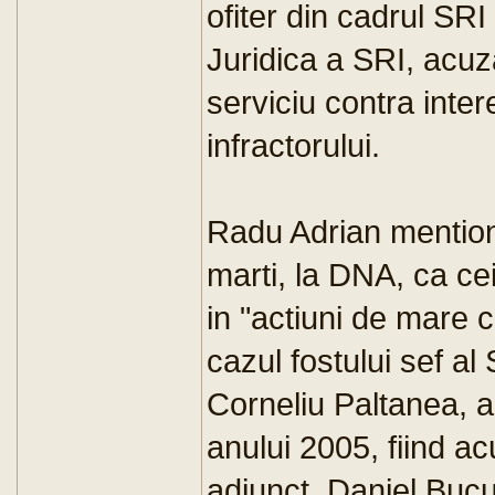
ofiter din cadrul SR
Juridica a SRI, acuz
serviciu contra inter
infractorului.
Radu Adrian mention
marti, la DNA, ca cei
in "actiuni de mare 
cazul fostului sef al
Corneliu Paltanea, ar
anului 2005, fiind ac
adjunct, Daniel Bucur