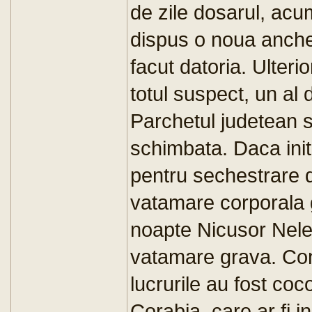
de zile dosarul, acu
dispus o noua ancheta
facut datoria. Ulteri
totul suspect, un al 
Parchetul judetean si
schimbata. Daca initi
pentru sechestrare 
vatamare corporala g
noapte Nicusor Nele
vatamare grava. Con
lucrurile au fost coc
Corabia, care ar fi i