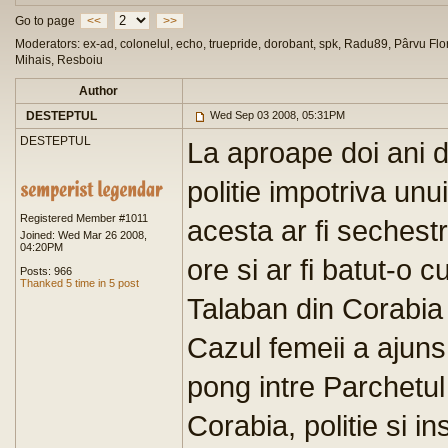
Go to page
<<
>>
Moderators: ex-ad, colonelul, echo, truepride, dorobant, spk, Radu89, Pârvu Flor
Mihais, Resboiu
Author
DESTEPTUL
Wed Sep 03 2008, 05:31PM
DESTEPTUL
La aproape doi ani 
politie impotriva unu
Registered Member #1011
acesta ar fi sechest
Joined: Wed Mar 26 2008,
04:20PM
ore si ar fi batut-o c
Posts: 966
Thanked 5 time in 5 post
Talaban din Corabia
Cazul femeii a ajuns
pong intre Parchetul
Corabia, politie si i