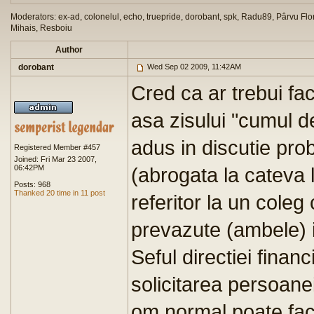
Moderators: ex-ad, colonelul, echo, truepride, dorobant, spk, Radu89, Pârvu Flor
Mihais, Resboiu
Author
dorobant
Wed Sep 02 2009, 11:42AM
Cred ca ar trebui fa
asa zisului "cumul 
adus in discutie pro
Registered Member #457
Joined: Fri Mar 23 2007,
06:42PM
(abrogata la cateva 
Posts: 968
Thanked 20 time in 11 post
referitor la un coleg
prevazute (ambele) i
Seful directiei financi
solicitarea persoane
om normal poate fac