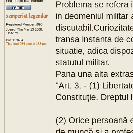
Fiat justitia ruat caelum
Problema se refera in
in deomeniul militar 
Registered Member #996
discutabil.Curiozit
Joined: Thu Mar 13 2008,
11:32PM
transa instanta de c
Posts: 3434
Thanked 254 time in 183 post
situatie, adica dispo
statutul militar.
Pana una alta extras
"Art. 3. - (1) Libert
Constituţie. Dreptul 
(2) Orice persoană e
de muncă şi a profesi