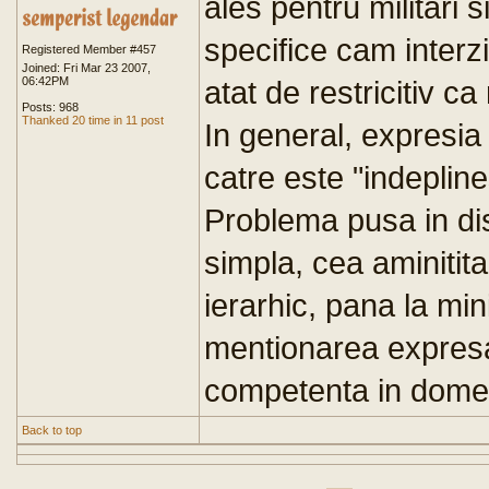
ales pentru militari si 
specifice cam interzi
Registered Member #457
Joined: Fri Mar 23 2007,
06:42PM
atat de restricitiv ca
Posts: 968
Thanked 20 time in 11 post
In general, expresia f
catre este "indeplinest
Problema pusa in dis
simpla, cea aminitita
ierarhic, pana la min
mentionarea expresa 
competenta in dome
Back to top