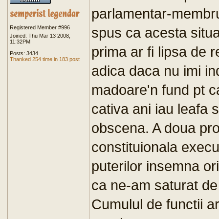
parlamentar-membru
Registered Member #996
spus ca acesta situ
Joined: Thu Mar 13 2008,
11:32PM
prima ar fi lipsa de r
Posts: 3434
Thanked 254 time in 183 post
adica daca nu imi ind
madoare'n fund pt c
cativa ani iau leafa
obscena. A doua pro
constituionala execut
puterilor insemna ori 
ca ne-am saturat de 
Cumulul de functii ar