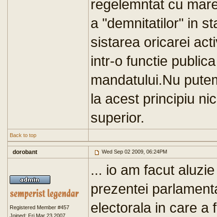
regelemntat cu mare
a "demnitatilor" in 
sistarea oricarei act
intr-o functie public
mandatului.Nu putem
la acest principiu nic
superior.
Back to top
dorobant
Wed Sep 02 2009, 06:24PM
... io am facut alu
prezentei parlamenta
electorala in care a f
Registered Member #457
Joined: Fri Mar 23 2007,