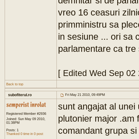
demnitar si de parl
vreo 16 ceasuri zilnic
primministru sa ple
in sesiune ... ori sa
parlamentare ca tre s
[ Edited Wed Sep 02
Back to top
subofiterul.ro
Fri May 21 2010, 09:49PM
sunt angajat al unei 
Registered Member #2936
plutonier major .am f
Joined: Sun May 09 2010,
01:38PM
comandant grupa si a
Posts: 1
Thanked 0 time in 0 post