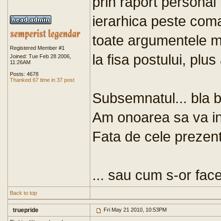
prin raport personal 
ierarhica peste coma
toate argumentele men
Registered Member #1
la fisa postului, plus
Joined: Tue Feb 28 2006,
11:26AM
Posts: 4678
Thanked 67 time in 37 post
Subsemnatul... bla b
Am onoarea sa va inf
Fata de cele prezent
... sau cum s-or face
Back to top
truepride
Fri May 21 2010, 10:53PM