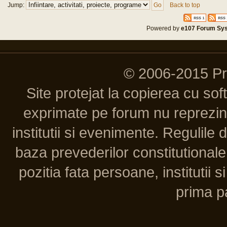
Jump:
Back to top
Powered by
e107 Forum Sy
© 2006-2015 P
Site protejat la copierea cu so
exprimate pe forum nu reprezint
institutii si evenimente. Regulile 
baza prevederilor constitutionale 
pozitia fata persoane, institutii s
prima pa