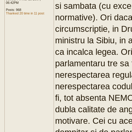
06:42PM
si sambata (cu excep
Posts: 968
Thanked 20 time in 11 post
normative). Ori daca
circumscriptie, in D
ministru la Sibiu, in 
ca incalca legea. Ori
parlamentaru tre sa f
nerespectarea regul
nerespectarea codulu
fi, tot absenta NEM
dubla calitate de ang
motivare. Cei cu ace