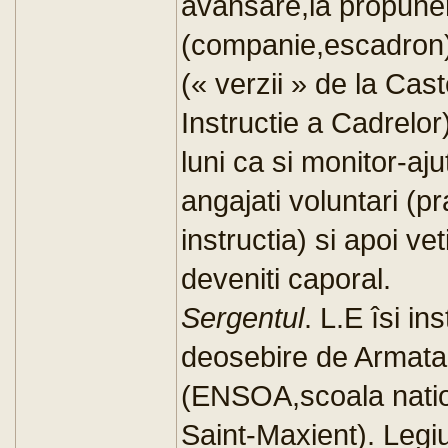
avansare,la propune
(companie,escadron) v
(« verzii » de la Ca
Instructie a Cadrelor
luni ca si monitor-aj
angajati voluntari (pr
instructia) si apoi v
deveniti caporal.
Sergentul
. L.E îsi in
deosebire de Armata 
(ENSOA,scoala nation
Saint-Maxient). Legiu