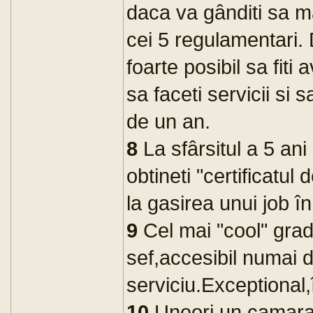
daca va gânditi sa m
cei 5 regulamentari.
foarte posibil sa fiti
sa faceti servicii si s
de un an.
8
La sfârsitul a 5 ani
obtineti "certificatul
la gasirea unui job în
9
Cel mai "cool" grad
sef,accesibil numai 
serviciu.Exceptional,
10
Uneori,un camarad