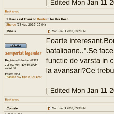
[ Edited Mon Jan 11 
Back to top
1 User said Thank to
Boribum
for this Post :
Shyroo
(18 Aug 2016, 12:04)
Mihais
Mon Jan 11 2010, 03:26PM
Foarte interesant,Bo
batalioane..".Se face
functie de varsta in c
Registered Member #2323
Joined: Mon Nov 30 2009,
11:22PM
la avansari?Ce trebui
Posts: 3943
Thanked 457 time in 321 post
[ Edited Mon Jan 11 
Back to top
Contele
Mon Jan 11 2010, 03:36PM