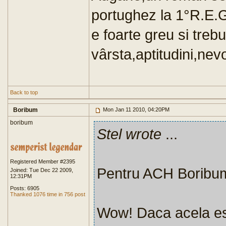
portughez la 1°R.E.G
e foarte greu si trebu
vârsta,aptitudini,nevo
Back to top
Boribum
Mon Jan 11 2010, 04:20PM
boribum
Stel wrote
...
Registered Member #2395
Pentru ACH Boribu
Joined: Tue Dec 22 2009,
12:31PM
Posts: 6905
Thanked 1076 time in 756 post
Wow! Daca acela es