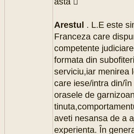
asta 
Arestul
. L.E este s
Franceza care dispune
competente judiciare,
formata din subofiter
serviciu,iar menirea l
care iese/intra din/în
orasele de garnizoan
tinuta,comportament
aveti nesansa de a aj
experienta. În gener