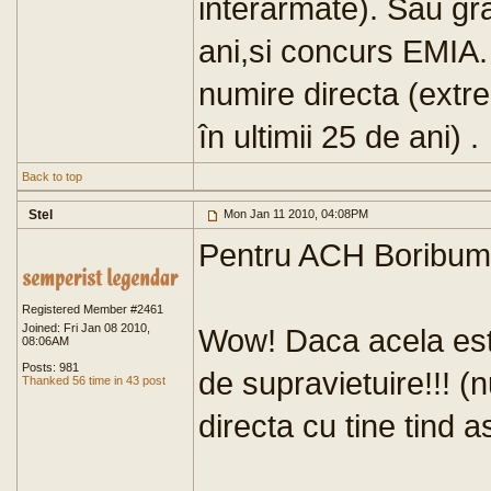
interarmate). Sau gr
ani,si concurs EMIA.
numire directa (extr
în ultimii 25 de ani) .
Back to top
Stel
Mon Jan 11 2010, 04:08PM
Pentru ACH Boribum
Registered Member #2461
Joined: Fri Jan 08 2010,
Wow! Daca acela est
08:06AM
Posts: 981
de supravietuire!!! (n
Thanked 56 time in 43 post
directa cu tine tind a