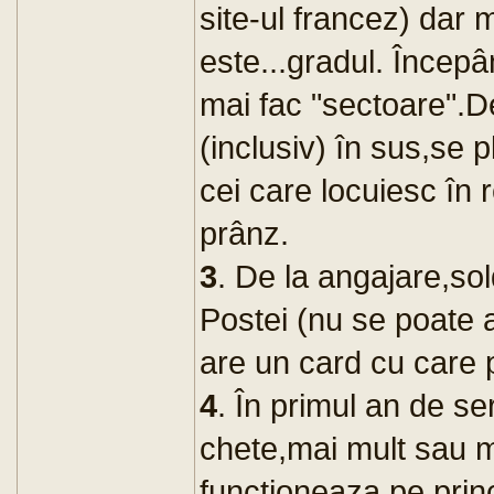
site-ul francez) dar 
este...gradul. Încep
mai fac "sectoare".D
(inclusiv) în sus,se
cei care locuiesc în
prânz.
3
. De la angajare,sol
Postei (nu se poate a
are un card cu care 
4
. În primul an de ser
chete,mai mult sau ma
functioneaza pe princi