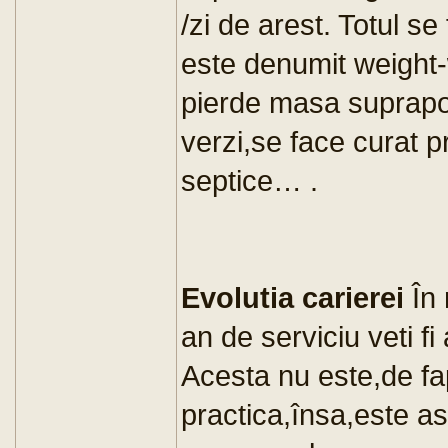
/zi de arest. Totul se
este denumit weight
pierde masa suprapon
verzi,se face curat p
septice… .
Evolutia carierei
În 
an de serviciu veti f
Acesta nu este,de fap
practica,însa,este as