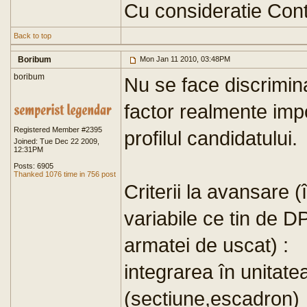
Cu consideratie Cont
Back to top
Boribum
Mon Jan 11 2010, 03:48PM
boribum
Nu se face discrimina
factor realmente impo
Registered Member #2395
profilul candidatului.
Joined: Tue Dec 22 2009,
12:31PM
Posts: 6905
Thanked 1076 time in 756 post
Criterii la avansare 
variabile ce tin de D
armatei de uscat) :
integrarea în unitat
(sectiune,escadron)