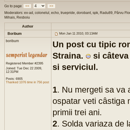
Go to page
<<
>>
Moderators: ex-ad, colonelul, echo, truepride, dorobant, spk, Radu89, Pârvu Flor
Mihais, Resboiu
Author
Boribum
Mon Jan 11 2010, 03:13AM
boribum
Un post cu tipic ro
Straina.
si câteva
Registered Member #2395
si serviciul.
Joined: Tue Dec 22 2009,
12:31PM
Posts: 6905
Thanked 1076 time in 756 post
1
. Nu mergeti sa va a
ospatar veti câstiga 
primii trei ani.
2
. Solda variaza de 