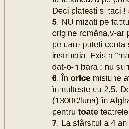
Deci platesti si taci !
5
. NU mizati pe faptu
origine româna,v-ar p
pe care puteti conta 
instructia. Exista "ma
dat-o-n bara : nu su
6
. În
orice
misiune a
înmulteste cu 2,5. D
(1300€/luna) în Afgh
pentru
toate
teatrele
7
. La sfârsitul a 4 ani