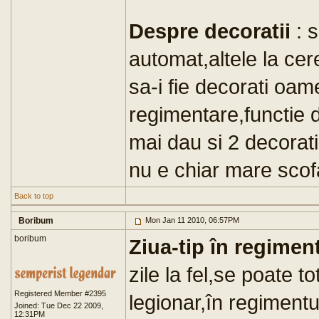
Despre decoratii
: s
automat,altele la ce
sa-i fie decorati oamen
regimentare,functie d
mai dau si 2 decorati
nu e chiar mare scof
Back to top
Boribum
Mon Jan 11 2010, 06:57PM
boribum
Ziua-tip în regimen
zile la fel,se poate t
Registered Member #2395
legionar,în regimentu
Joined: Tue Dec 22 2009,
12:31PM