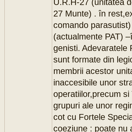
U.R.H-27 (unitatea d
27 Munte) . în rest,e
comando parasutist)
(actualmente PAT) –î
genisti. Adevaratele
sunt formate din legi
membrii acestor unita
inaccesibile unor str
operatiilor,precum si
grupuri ale unor regi
cot cu Fortele Specia
coeziune : poate nu a