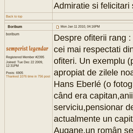
Admiratie si felicitari
Back to top
Boribum
Mon Jan 11 2010, 04:16PM
boribum
Despre ofiterii rang :
cei mai respectati din
Registered Member #2395
ofiteri. Un exemplu (
Joined: Tue Dec 22 2009,
12:31PM
apropiat de zilele no
Posts: 6905
Thanked 1076 time in 756 post
Hans Eberlé (o fotog
când era capitan,anii
serviciu,pensionar de 
actualmente un capit
Augane,un român sef