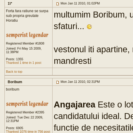
1\*
Mon Jan 11 2010, 01:02PM
Forta fara ratiune se surpa
multumim Boribum, uno
sub propria greutate
Horatiu
sfaturi...
Registered Member #1808
vestonul iti apartine,
Joined: Fri May 15 2009,
11:38PM
mandresti
Posts: 1355
Thanked 1 time in 1 post
Back to top
Boribum
Mon Jan 11 2010, 02:31PM
boribum
Angajarea
Este o lot
Registered Member #2395
candidatului ideal.
Joined: Tue Dec 22 2009,
12:31PM
functie de necesitati
Posts: 6905
Thanked 1076 time in 756 post