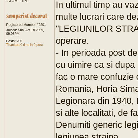
"ATUM" - RA.
In ultimul timp au vaz
multe lucrari care dez
Registered Member #2201
"LEGIUNILOR STRAIN
Joined: Sun Oct 18 2009,
09:08PM
operare.
Posts: 200
Thanked 0 time in 0 post
- In perioada post d
cu uimire ca si dupa 7
fac o mare confuzie 
Romania, Horia Sima
Legionara din 1940, 
si alte localitati, de f
Denumiti generic leg
legiunea straina.