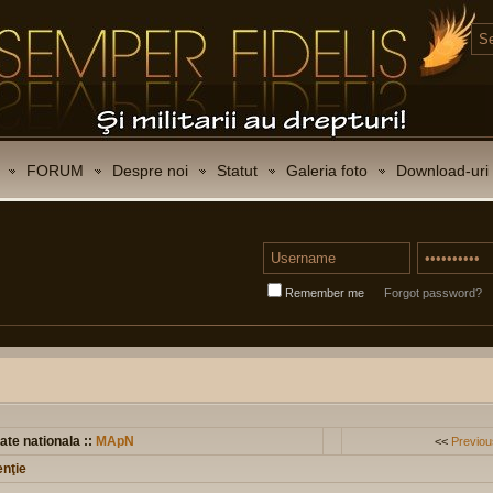
FORUM
Despre noi
Statut
Galeria foto
Download-uri
Remember me
Forgot password?
ate nationala ::
MApN
<<
Previou
enţie