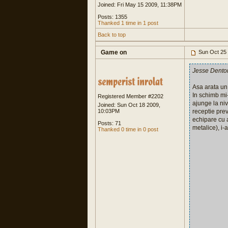
Joined: Fri May 15 2009, 11:38PM
Posts: 1355
Thanked 1 time in 1 post
Back to top
Game on
Sun Oct 25
Jesse Dento
Asa arata un 
In schimb mi-
Registered Member #2202
ajunge la niv
Joined: Sun Oct 18 2009,
10:03PM
receptie prev
echipare cu a
Posts: 71
metalice), i-
Thanked 0 time in 0 post