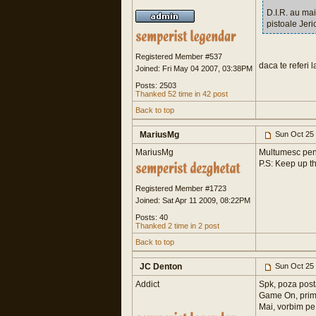
D.I.R. au ma
pistoale Jer
Registered Member #537
daca te referi l
Joined: Fri May 04 2007, 03:38PM
Posts: 2503
Thanked 52 time in 42 post
Back to top
MariusMg
Sun Oct 25 
MariusMg
Multumesc pent
P.S: Keep up t
Registered Member #1723
Joined: Sat Apr 11 2009, 08:22PM
Posts: 40
Thanked 2 time in 2 post
Back to top
JC Denton
Sun Oct 25 
Addict
Spk, poza posta
Game On, prime
Mai, vorbim pe