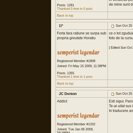
de mine sunt de
Posts: 1281
Thanked 0 time in 0 post
Back to top
1\*
Sun Oct 25
Forta fara ratiune se surpa sub
ce o tot zguduim
propria greutate Horatiu
foto de la curs
[ Edited Sun Oct
Registered Member #1808
Joined: Fri May 15 2009, 11:38PM
Posts: 1355
Thanked 1 time in 1 post
Back to top
JC Denton
Sun Oct 25
Addict
Esti sigur, Pan
Te-ai uitat sus
In traducere a
Registered Member #1332
Joined: Tue Jan 06 2009,
08:38PM