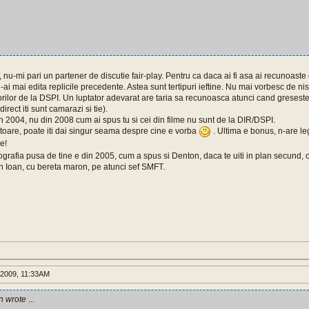
nu-mi pari un partener de discutie fair-play. Pentru ca daca ai fi asa ai recunoaste ca
ti-ai mai edita replicile precedente. Astea sunt tertipuri ieftine. Nu mai vorbesc de ni
orilor de la DSPI. Un luptator adevarat are taria sa recunoasca atunci cand greseste
irect iti sunt camarazi si tie).
n 2004, nu din 2008 cum ai spus tu si cei din filme nu sunt de la DIR/DSPI.
atoare, poate iti dai singur seama despre cine e vorba
. Ultima e bonus, n-are le
e!
grafia pusa de tine e din 2005, cum a spus si Denton, daca te uiti in plan secund, o
n Ioan, cu bereta maron, pe atunci sef SMFT.
2009, 11:33AM
n wrote
...