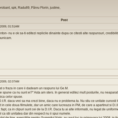
orobant, spk, Radu89, Pârvu Florin, justme,
Post
 2009, 01:51AM
enton- nu e ok sa-ti editezi replicile dinainte dupa ce citesti alte raspunsuri, credibil
municam.
 2009, 02:07AM
t o fraza in care ii dadeam un raspuns lui Ge.M.
e spune ca nu sunt ei?" Asta am sters. In general editez mult posturile, nu neaparat 
gica celor spuse.
D.I.R. daca vrei sa ma crezi bine, daca nu e problema ta. Nu stiu ce unitate cunosti t
at in cele doua filmulete, dar un amic care lucreaza in PM, de care a apartinut si D.I
fapt, ca in clipuri sunt cei de la D.I.R. Daca tu ai alte informatii, nu legat de uniform
l ca stii unitatea dar din respect nu ii spui numele.
ostat de tine, exercitiile pentru Summitul Nato, au avut loc in primavara lui 2008, in t