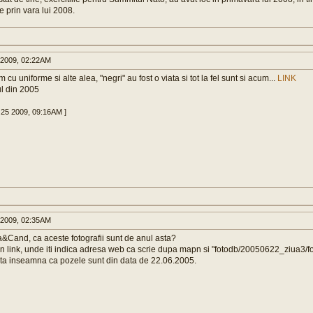
 prin vara lui 2008.
 2009, 02:22AM
 cu uniforme si alte alea, "negri" au fost o viata si tot la fel sunt si acum...
LINK
ul din 2005
 25 2009, 09:16AM ]
 2009, 02:35AM
a&Cand, ca aceste fotografii sunt de anul asta?
 in link, unde iti indica adresa web ca scrie dupa mapn si "fotodb/20050622_ziua3/f
sta inseamna ca pozele sunt din data de 22.06.2005.