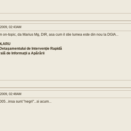
 2009, 02:43AM
m on-topic, da Marius Mg, DIR, asa cum il stie lumea este din nou la DGIA...
 OLARU
etaşamentului de Intervenţie Rapidă
ală de Informaţii a Apărării
 2009, 02:48AM
05...insa sunt "negri"...si acum...