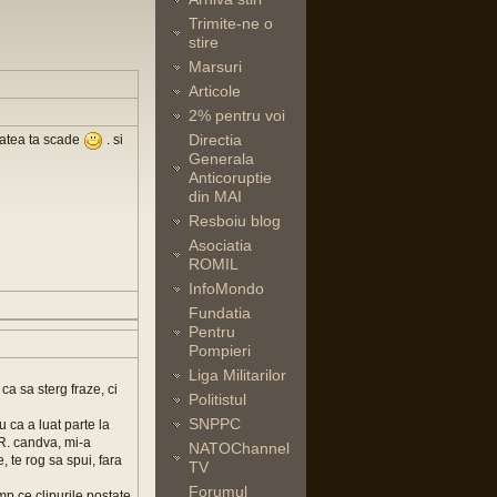
Trimite-ne o
stire
Marsuri
Articole
2% pentru voi
Directia
itatea ta scade
. si
Generala
Anticoruptie
din MAI
Resboiu blog
Asociatia
ROMIL
InfoMondo
Fundatia
Pentru
Pompieri
Liga Militarilor
ca sa sterg fraze, ci
Politistul
SNPPC
u ca a luat parte la
.R. candva, mi-a
NATOChannel
e, te rog sa spui, fara
TV
Forumul
imp ce clipurile postate