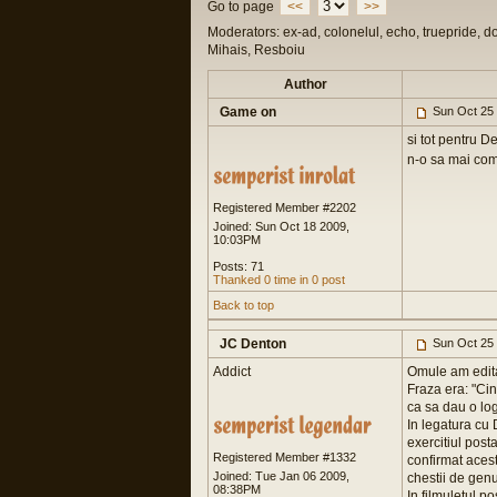
Go to page
<<
>>
Moderators: ex-ad, colonelul, echo, truepride, d
Mihais, Resboiu
Author
Game on
Sun Oct 25
si tot pentru D
n-o sa mai co
Registered Member #2202
Joined: Sun Oct 18 2009,
10:03PM
Posts: 71
Thanked 0 time in 0 post
Back to top
JC Denton
Sun Oct 25
Addict
Omule am edita
Fraza era: "Cin
ca sa dau o lo
In legatura cu 
exercitiul post
Registered Member #1332
confirmat acest 
Joined: Tue Jan 06 2009,
chestii de genu
08:38PM
In filmuletul p