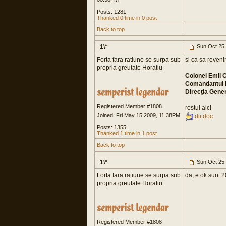
Posts: 1281
Thanked 0 time in 0 post
Back to top
1\*
Sun Oct 25
Forta fara ratiune se surpa sub
si ca sa reveni
propria greutate Horatiu
Colonel Emil
Comandantul D
Direcţia Gener
Registered Member #1808
restul aici
Joined: Fri May 15 2009, 11:38PM
dir.doc
Posts: 1355
Thanked 1 time in 1 post
Back to top
1\*
Sun Oct 25
Forta fara ratiune se surpa sub
da, e ok sunt 20
propria greutate Horatiu
Registered Member #1808