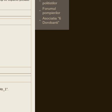
politistilor
Forumul
pompierilor
Asociatia "6
Dorobanti"
oto_1".