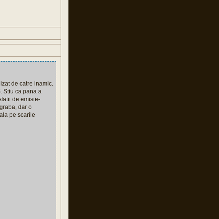
lizat de catre inamic.
S. Stiu ca pana a
tatii de emisie-
 graba, dar o
ala pe scarile