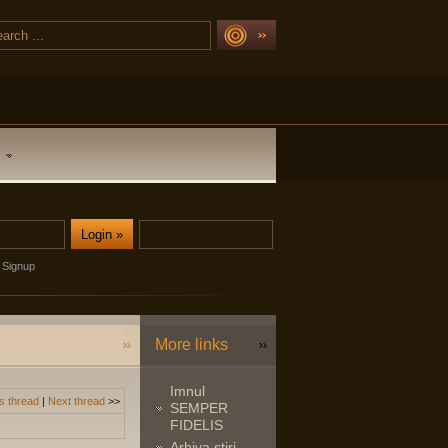
Signup
More links
Imnul
s thread
|
Next thread
>>
SEMPER
FIDELIS
Arhiva stiri