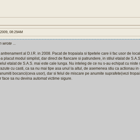
 2009, 08:29AM
n wrote
...
antrenament al D.I.R. in 2008. Pacat de tropaiala si tipetele care ii fac usor de loca
a placut modul simplist, dar direct de flancare si patrundere, in stilul etalat de S.A.
elul etalat de S.A.S. mai este cale lunga. Nu inteleg de ce nu s-au echipat cu niste s
azute cu casti, ca sa nu mai tipe asa unul la altul, de asemenea stiu ca actionau in
numiti bocanci(ceva usor), dar si felul de miscare pe anumite suprafete(vezi tropai
ar face sa nu devina automat victime sigure.