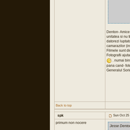
Denton- Amice, 
unitatea si nu 
datorezi luptat
camarazilor (ind
Filmele sunt di
Fotografii ajut
. numai bin
pana cand- foto
Generalul Sori
Back to top
spk
Sun Oct 25 
primum non nocere
Jesse Dento