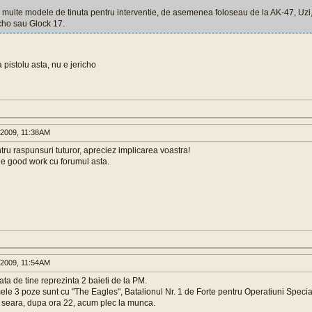
i multe modele de tinuta pentru interventie, de asemenea foloseau de la AK-47, Uzi,
icho sau Glock 17.
a pistolu asta, nu e jericho
2009, 11:38AM
ru raspunsuri tuturor, apreciez implicarea voastra!
he good work cu forumul asta.
2009, 11:54AM
ta de tine reprezinta 2 baieti de la PM.
le 3 poze sunt cu "The Eagles", Batalionul Nr. 1 de Forte pentru Operatiuni Special
 seara, dupa ora 22, acum plec la munca.