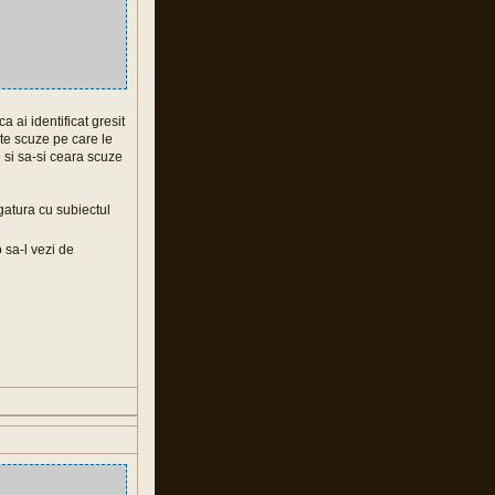
 ai identificat gresit
ste scuze pe care le
 si sa-si ceara scuze
gatura cu subiectul
 sa-l vezi de