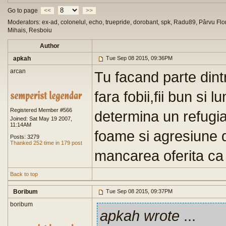
Go to page
<<
>>
Moderators: ex-ad, colonelul, echo, truepride, dorobant, spk, Radu89, Pârvu Flor
Mihais, Resboiu
Author
apkah
Tue Sep 08 2015, 09:36PM
arcan
Tu facand parte dintr
fara fobii,fii bun si
Registered Member #566
determina un refugiat
Joined: Sat May 19 2007,
11:14AM
foame si agresiune d
Posts: 3279
Thanked 252 time in 179 post
mancarea oferita ca
Back to top
Boribum
Tue Sep 08 2015, 09:37PM
boribum
apkah wrote
...