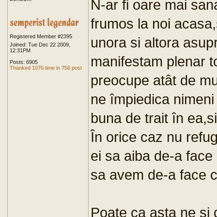
N-ar fi oare mai san
frumos la noi acasa,
Registered Member #2395
unora si altora asupr
Joined: Tue Dec 22 2009,
12:31PM
manifestam plenar toa
Posts: 6905
Thanked 1076 time in 756 post
preocupe atât de mult
ne împiedica nimeni 
buna de trait în ea,si
În orice caz nu refug
ei sa aiba de-a face 
sa avem de-a face c
Poate ca asta ne si