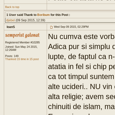
Back to top
1 User said Thank to
Boribum
for this Post :
djebel
(09 Sep 2015, 12:39)
IoanS
Wed Sep 09 2015, 02:29PM
Nu cumva este vorba
Registered Member #10285
Adica pur si simplu
Joined: Sun May 24 2015,
12:26AM
lupte, de faptul ca n
Posts: 149
Thanked 15 time in 15 post
atatia in fel si chip 
ca tot timpul suntem 
alte ucideri.. NU vi
alta religie; avem sec
chinuiti de islam, m