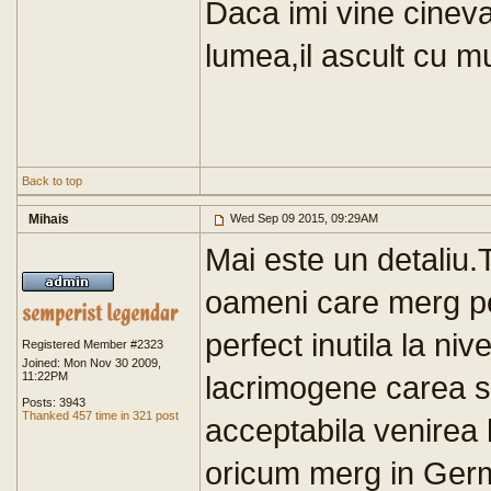
Daca imi vine cineva 
lumea,il ascult cu mu
Back to top
Mihais
Wed Sep 09 2015, 09:29AM
Mai este un detaliu.
oameni care merg pe 
perfect inutila la ni
Registered Member #2323
Joined: Mon Nov 30 2009,
11:22PM
lacrimogene carea s
Posts: 3943
Thanked 457 time in 321 post
acceptabila venirea h
oricum merg in Germ