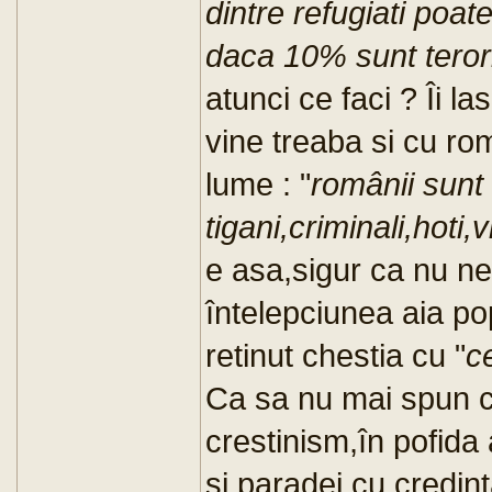
dintre refugiati poa
daca 10% sunt terori
atunci ce faci ? Îi l
vine treaba si cu rom
lume : "
românii sunt
tigani,criminali,hoti,v
e asa,sigur ca nu ne
întelepciunea aia p
retinut chestia cu "
ce
Ca sa nu mai spun c
crestinism,în pofida 
si paradei cu credin