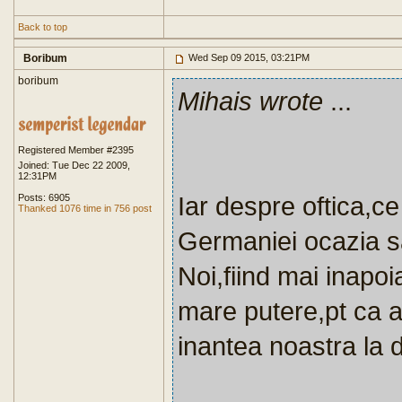
Back to top
Boribum
Wed Sep 09 2015, 03:21PM
boribum
Mihais wrote
...
Registered Member #2395
Joined: Tue Dec 22 2009,
12:31PM
Iar despre oftica,ce
Posts: 6905
Thanked 1076 time in 756 post
Germaniei ocazia sa
Noi,fiind mai inapoi
mare putere,pt ca 
inantea noastra la 