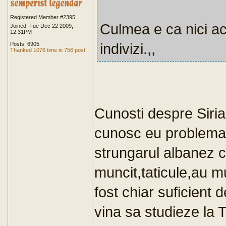
Registered Member #2395
Culmea e ca nici a
Joined: Tue Dec 22 2009,
12:31PM
indivizi.,,
Posts: 6905
Thanked 1076 time in 756 post
Cunosti despre Siri
cunosc eu problemati
strungarul albanez c
muncit,taticule,au mu
fost chiar suficient
vina sa studieze la 