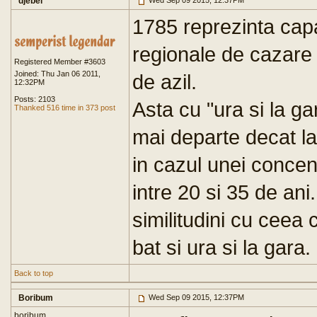
djebel
Wed Sep 09 2015, 12:37PM
1785 reprezinta capa
regionale de cazare s
Registered Member #3603
Joined: Thu Jan 06 2011,
de azil.
12:32PM
Posts: 2103
Asta cu "ura si la gar
Thanked 516 time in 373 post
mai departe decat la
in cazul unei concent
intre 20 si 35 de ani
similitudini cu ceea
bat si ura si la gara.
Back to top
Boribum
Wed Sep 09 2015, 12:37PM
boribum