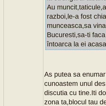
Au muncit,taticule,
razboi,le-a fost chi
munceasca,sa vina 
Bucuresti,sa-ti faca
întoarca la ei acasa
As putea sa enumar
cunoastem unul despr
discutia cu tine.Iti d
zona ta,blocul tau de