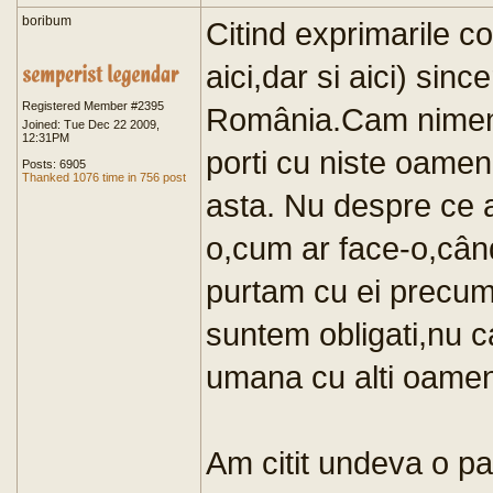
boribum
Citind exprimarile c
aici,dar si aici) sinc
Registered Member #2395
România.Cam nimeni
Joined: Tue Dec 22 2009,
12:31PM
porti cu niste oamen
Posts: 6905
Thanked 1076 time in 756 post
asta. Nu despre ce 
o,cum ar face-o,când
purtam cu ei precum
suntem obligati,nu 
umana cu alti oamen
Am citit undeva o pa