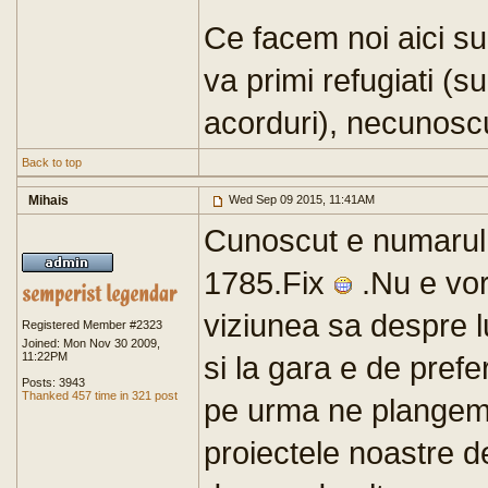
Ce facem noi aici su
va primi refugiati (s
acorduri), necunoscu
Back to top
Mihais
Wed Sep 09 2015, 11:41AM
Cunoscut e numarul
1785.Fix
.Nu e vo
viziunea sa despre lu
Registered Member #2323
Joined: Mon Nov 30 2009,
11:22PM
si la gara e de prefer
Posts: 3943
Thanked 457 time in 321 post
pe urma ne plangem 
proiectele noastre d