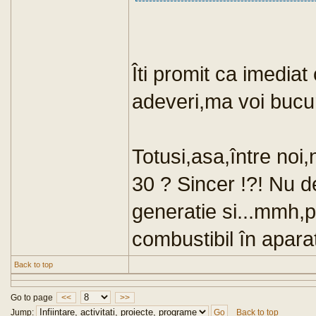
Îti promit ca imedia
adeveri,ma voi bucur
Totusi,asa,între noi
30 ? Sincer !?! Nu d
generatie si...mmh,p
combustibil în aparat
Back to top
Go to page
<<
>>
Jump:
Back to top