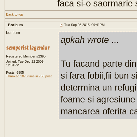
faca si-o saormarie s
Back to top
Boribum
Tue Sep 08 2015, 09:41PM
boribum
apkah wrote
...
Registered Member #2395
Tu facand parte dint
Joined: Tue Dec 22 2009,
12:31PM
si fara fobii,fii bu
Posts: 6905
Thanked 1076 time in 756 post
determina un refugia
foame si agresiune 
mancarea oferita ca