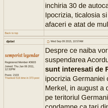
inchiria 30 de autoca
Ipocrizia, ticalosia s
afaceri e atat de mu
Back to top
djebel
Wed Sep 09 2015, 10:57AM
Despre ce naiba vorb
suspendarea Acordulu
Registered Member #3603
Joined: Thu Jan 06 2011,
sunt interesati de
12:32PM
Posts: 2103
ipocrizia Germaniei 
Thanked 516 time in 373 post
Merkel, in august a d
pe teritoriul Germani
condamne ca tari di