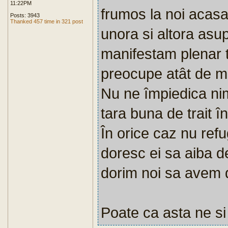
11:22PM
frumos la noi acasa
Posts: 3943
Thanked 457 time in 321 post
unora si altora asup
manifestam plenar to
preocupe atât de mul
Nu ne împiedica nim
tara buna de trait în
În orice caz nu refug
doresc ei sa aiba de
dorim noi sa avem d
Poate ca asta ne si