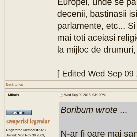
Europei, unde se par
decenii, bastinasii is
parlamente, etc... S
mai toti aceiasi religi
la mijloc de drumuri, 
[ Edited Wed Sep 09
Back to top
Mihais
Wed Sep 09 2015, 03:10PM
Boribum wrote
...
Registered Member #2323
N-ar fi oare mai sa
Joined: Mon Nov 30 2009,