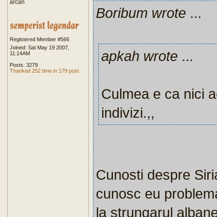
arcan
Boribum wrote
...
Registered Member #566
Joined: Sat May 19 2007,
apkah wrote
...
11:14AM
Posts: 3279
Thanked 252 time in 179 post
Culmea e ca nici a
indivizi.,,
Cunosti despre Siri
cunosc eu problemat
la strungarul alban