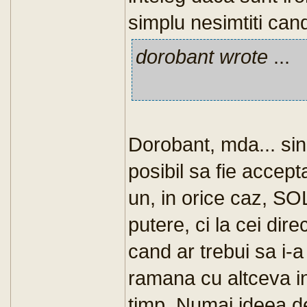
simplu nesimtiti can
dorobant wrote
...
Dorobant, mda... si
posibil sa fie accep
un, in orice caz, SO
putere, ci la cei dir
cand ar trebui sa i-a
ramana cu altceva i
timp. Numai ideea de 