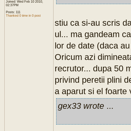
Joined: Wed Feb 10 2010,
02:37PM
Posts: 111
Thanked 0 time in 0 post
stiu ca si-au scris d
ul... ma gandeam ca
lor de date (daca au
Oricum azi dimineat
recrutor... dupa 50 m
privind peretii plini 
a aparut si el foarte
gex33 wrote
...