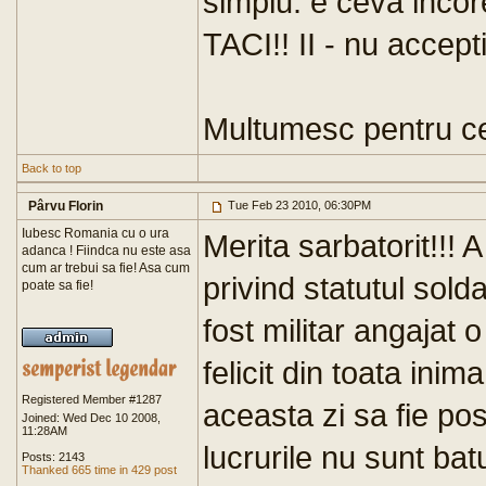
simplu: e ceva incor
TACI!! II - nu accepti
Multumesc pentru c
Back to top
Pârvu Florin
Tue Feb 23 2010, 06:30PM
Iubesc Romania cu o ura
Merita sarbatorit!!!
adanca ! Fiindca nu este asa
cum ar trebui sa fie! Asa cum
privind statutul solda
poate sa fie!
fost militar angajat 
felicit din toata ini
Registered Member #1287
aceasta zi sa fie pos
Joined: Wed Dec 10 2008,
11:28AM
lucrurile nu sunt bat
Posts: 2143
Thanked 665 time in 429 post