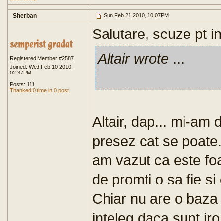
Sherban
Sun Feb 21 2010, 10:07PM
Salutare, scuze pt in
Altair wrote
...
Registered Member #2587
Joined: Wed Feb 10 2010,
02:37PM
Posts: 111
Thanked 0 time in 0 post
Altair, dap... mi-am
presez cat se poate. 
am vazut ca este foar
de promti o sa fie si 
Chiar nu are o baza 
inteleg daca sunt iro