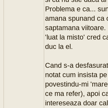
Problema e ca... su
amana spunand ca o 
saptamana viitoare. 
'luat la misto' cred 
duc la el.
Cand s-a desfasurat
notat cum insista p
povestindu-mi 'marea
ce ma refer), apoi c
intereseaza doar ca