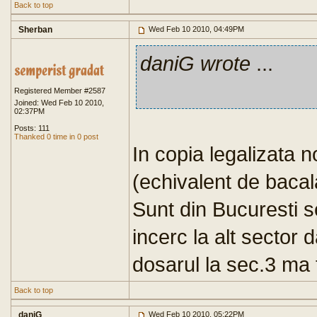
Back to top
Sherban
Wed Feb 10 2010, 04:49PM
daniG wrote
...
Registered Member #2587
Joined: Wed Feb 10 2010,
02:37PM
Posts: 111
Thanked 0 time in 0 post
In copia legalizata n
(echivalent de bacal
Sunt din Bucuresti 
incerc la alt sector
dosarul la sec.3 ma t
Back to top
daniG
Wed Feb 10 2010, 05:22PM