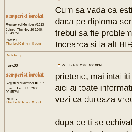
Cum sa vada ca esti 
daca pe diploma scri
Registered Member #2313
Joined: Thu Nov 26 2009,
trebui sa fie problem
10:49PM
Posts: 19
Incearca si la alt BIR
Thanked 0 time in 0 post
Back to top
gex33
Wed Feb 10 2010, 06:50PM
prietene, mai intai i
Registered Member #1957
aici ai toate informa
Joined: Fri Jul 10 2009,
09:55PM
vezi ca dureaza vre
Posts: 7
Thanked 0 time in 0 post
dupa ce ti se echival