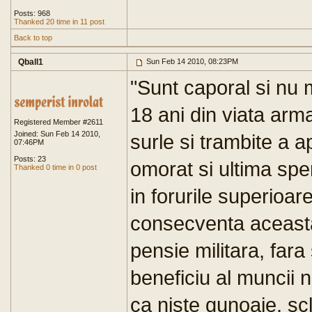
Posts: 968
Thanked 20 time in 11 post
Back to top
Qball1
Sun Feb 14 2010, 08:23PM
"Sunt caporal si nu 
18 ani din viata arm
Registered Member #2611
Joined: Sun Feb 14 2010,
surle si trambite a a
07:46PM
Posts: 23
omorat si ultima spe
Thanked 0 time in 0 post
in forurile superioar
consecventa aceasta
pensie militara, far
beneficiu al muncii 
ca niste gunoaie, scl