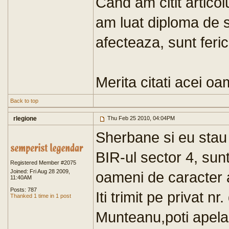
Cand am citit artico
am luat diploma de 
afecteaza, sunt feric
Merita citati acei oa
Back to top
rlegione
Thu Feb 25 2010, 04:04PM
Sherbane si eu stau 
BIR-ul sector 4, sunt
Registered Member #2075
Joined: Fri Aug 28 2009,
oameni de caracter a
11:40AM
Posts: 787
Iti trimit pe privat n
Thanked 1 time in 1 post
Munteanu,poti apela