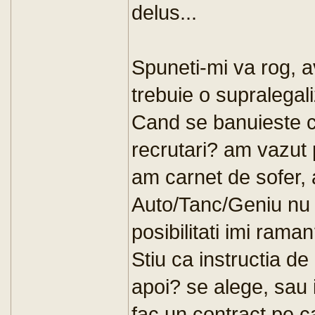
delus...
Spuneti-mi va rog, a
trebuie o supralegal
Cand se banuieste ca
recrutari? am vazut 
am carnet de sofer,
Auto/Tanc/Geniu nu p
posibilitati imi rama
Stiu ca instructia d
apoi? se alege, sau 
fac un contract pe c