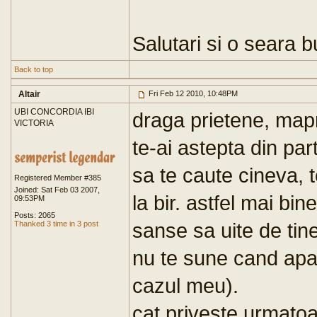
Salutari si o seara b
Back to top
Altair
Fri Feb 12 2010, 10:48PM
UBI CONCORDIA IBI
draga prietene, map
VICTORIA
te-ai astepta din pa
sa te caute cineva, 
Registered Member #385
Joined: Sat Feb 03 2007,
la bir. astfel mai bine
09:53PM
Posts: 2065
sanse sa uite de tine
Thanked 3 time in 3 post
nu te sune cand apar
cazul meu).
cat priveste urmatoa