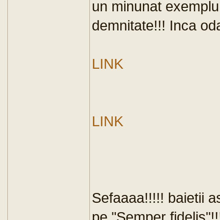
un minunat exemplu de
demnitate!!! Inca odata
LINK
LINK
Sefaaaa!!!!! baietii a
pe "Semper fidelis"!!