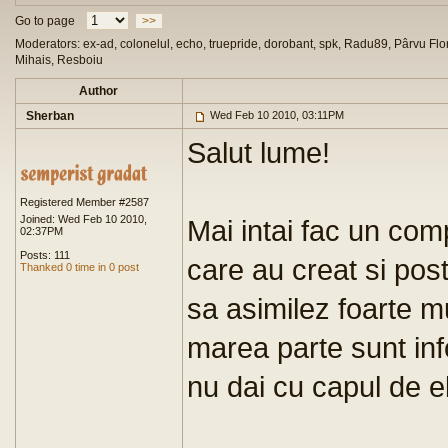
Go to page
>>
Moderators: ex-ad, colonelul, echo, truepride, dorobant, spk, Radu89, Pârvu Flor
Mihais, Resboiu
Author
Sherban
Wed Feb 10 2010, 03:11PM
Salut lume!
Registered Member #2587
Joined: Wed Feb 10 2010,
Mai intai fac un com
02:37PM
Posts: 111
care au creat si pos
Thanked 0 time in 0 post
sa asimilez foarte mu
marea parte sunt inf
nu dai cu capul de e