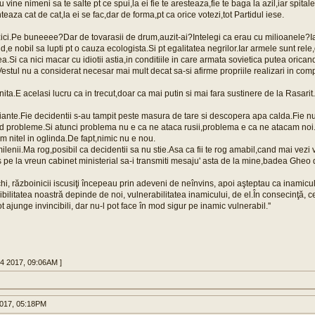
u vine nimeni sa te salte pt ce spui,la ei fie te aresteaza,fie te baga la azil,iar spital
teaza cat de cat,la ei se fac,dar de forma,pt ca orice votezi,tot Partidul iese.
ici.Pe buneeee?Dar de tovarasii de drum,auzit-ai?Intelegi ca erau cu milioanele?Iar
nd,e nobil sa lupti pt o cauza ecologista.Si pt egalitatea negrilor.Iar armele sunt r
a.Si ca nici macar cu idiotii astia,in conditiile in care armata sovietica putea orica
estul nu a considerat necesar mai mult decat sa-si afirme propriile realizari in compa
nita.E acelasi lucru ca in trecut,doar ca mai putin si mai fara sustinere de la Rasarit.
iante.Fie decidentii s-au tampit peste masura de tare si descopera apa calda.Fie nu
and probleme.Si atunci problema nu e ca ne ataca rusii,problema e ca ne atacam n
am nitel in oglinda.De fapt,nimic nu e nou.
milenii.Ma rog,posibil ca decidentii sa nu stie.Asa ca fii te rog amabil,cand mai vez
 pe la vreun cabinet ministerial sa-i transmiti mesaju' asta de la mine,badea Gheo d
hi, războinicii iscusiţi începeau prin adeveni de neînvins, apoi aşteptau ca inamicul
ibilitatea noastră depinde de noi, vulnerabilitatea inamicului, de el.În consecinţă, ce
t ajunge invincibili, dar nu-l pot face în mod sigur pe inamic vulnerabil.''
14 2017, 09:06AM ]
017, 05:18PM