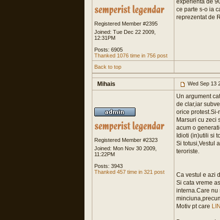
experienta de 90
ce parte s-o ia 
reprezentat de Ru
Registered Member #2395
Joined: Tue Dec 22 2009,
12:31PM
Posts: 6905
Thanked 1076 time in 756 post
Back to top
Mihais
Wed Sep 13 2
Un argument cat 
de clar,iar subv
orice protest.Si-
Marsuri cu zeci 
acum o generati
Idioti (in)utili s
Registered Member #2323
Si totusi,Vestul 
Joined: Mon Nov 30 2009,
teroriste.
11:22PM
Posts: 3943
Thanked 457 time in 321 post
Ca vestul e azi d
Si cata vreme ast
interna.Care nu 
minciuna,precum 
Motiv pt care
LI