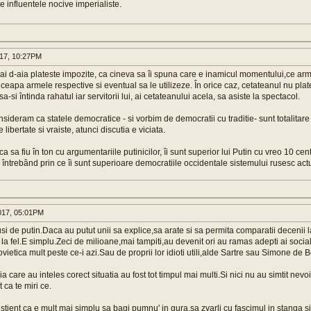
 de influentele nocive imperialiste.
017, 10:27PM
i d-aia plateste impozite, ca cineva sa îi spuna care e inamicul momentului,ce arme
ceapa armele respective si eventual sa le utilizeze. În orice caz, cetateanul nu pla
sa-si întinda rahatul iar servitorii lui, ai cetateanului acela, sa asiste la spectacol.
ideram ca statele democratice - si vorbim de democratii cu traditie- sunt totalitar
 libertate si vraiste, atunci discutia e viciata.
ca sa fiu în ton cu argumentariile putinicilor, îi sunt superior lui Putin cu vreo 10 cen
 întrebând prin ce îi sunt superioare democratiile occidentale sistemului rusesc act
017, 05:01PM
i de putin.Daca au putut unii sa explice,sa arate si sa permita comparatii decenii 
 la fel.E simplu.Zeci de milioane,mai tampiti,au devenit ori au ramas adepti ai social
ietica mult peste ce-i azi.Sau de proprii lor idioti utili,alde Sartre sau Simone de B
a care au inteles corect situatia au fost tot timpul mai multi.Si nici nu au simtit nevo
pt ca te miri ce.
stient ca e mult mai simplu sa bagi pumnu' in gura,sa zvarli cu fascimul in stanga si 