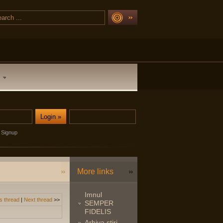
Signup
More links
Imnul
s thread
|
Next thread
>>
SEMPER
FIDELIS
Arhiva stiri