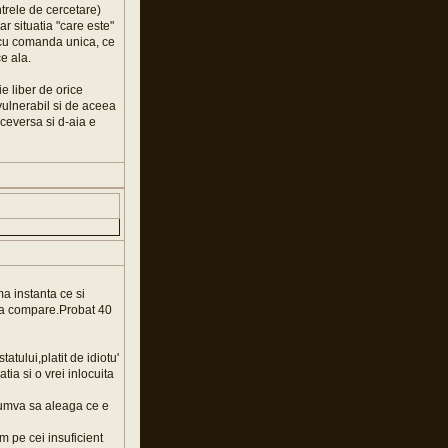
ntrele de cercetare)
iar situatia "care este"
t cu comanda unica, ce
ce ala.
e liber de orice
 vulnerabil si de aceea
viceversa si d-aia e
ma instanta ce si
 sa compare.Probat 40
atului,platit de idiotu'
tia si o vrei inlocuita
 cumva sa aleaga ce e
m pe cei insuficient