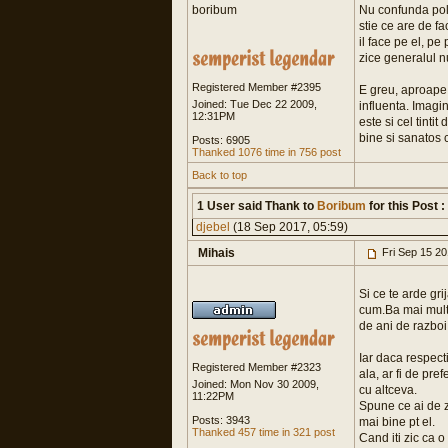
boribum
Nu confunda polit
stie ce are de fac
il face pe el, p
zice generalul nu
Registered Member #2395
E greu, aproape 
Joined: Tue Dec 22 2009,
influenta. Imagin
12:31PM
este si cel tinti
bine si sanatos c
Posts: 6905
Thanked 1076 time in 756 post
Back to top
1 User said Thank to
Boribum
for this Post :
djebel
(18 Sep 2017, 05:59)
Mihais
Fri Sep 15 2
Si ce te arde gri
cum.Ba mai mult,
de ani de razboi
Iar daca respecti
Registered Member #2323
ala, ar fi de pre
Joined: Mon Nov 30 2009,
cu altceva.
11:22PM
Spune ce ai de z
Posts: 3943
mai bine pt el.
Thanked 457 time in 321 post
Cand iti zic ca 