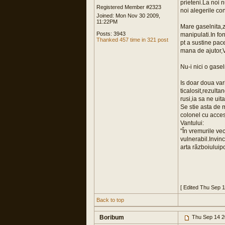
prieteni.La noi n
Registered Member #2323
noi alegerile con
Joined: Mon Nov 30 2009,
11:22PM
Mare gaselnita,z
Posts: 3943
manipulati.In fo
Thanked 457 time in 321 post
pt a sustine pace
mana de ajutor,V
Nu-i nici o gasel
Is doar doua var
ticalosit,rezult
rusi,ia sa ne uit
Se stie asta de 
colonel cu acces
Vantului:
"În vremurile vec
vulnerabil.Invinc
arta războiuluipo
[ Edited Thu Sep 
Back to top
Boribum
Thu Sep 14 2