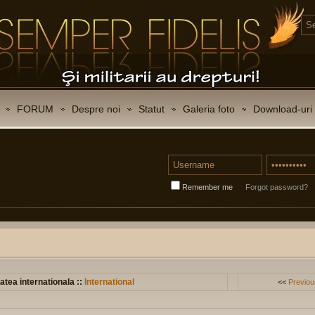
FORUM
Despre noi
Statut
Galeria foto
Download-uri
Remember me
Forgot password?
atea internationala ::
International
<<
Previou