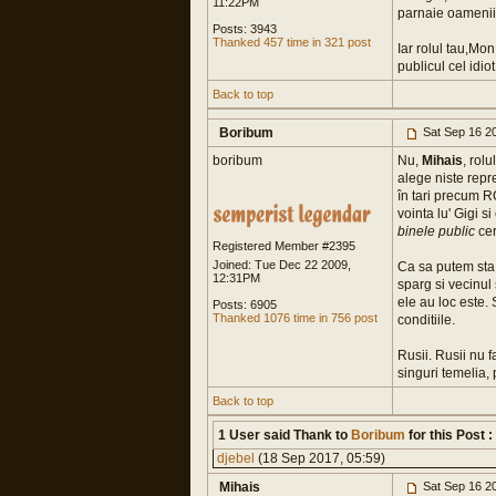
11:22PM
parnaie oamenii p
Posts: 3943
Thanked 457 time in 321 post
Iar rolul tau,Mon
publicul cel idio
Back to top
Boribum
Sat Sep 16 2
boribum
Nu,
Mihais
, rol
alege niste repre
în tari precum R
vointa lu' Gigi si
binele public
cer
Registered Member #2395
Joined: Tue Dec 22 2009,
Ca sa putem sta d
12:31PM
sparg si vecinul 
ele au loc este. 
Posts: 6905
Thanked 1076 time in 756 post
conditiile.
Rusii. Rusii nu 
singuri temelia, 
Back to top
1 User said Thank to
Boribum
for this Post :
djebel
(18 Sep 2017, 05:59)
Mihais
Sat Sep 16 2