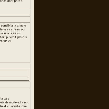
 orice doar pare a
 sensibila la armele
te tare ca Jean s-o
 se uita la ea cu
iei : putem fi pro-rusi
at de ei.
 la care
u sute de modele.La noi
besti cu atentie intre