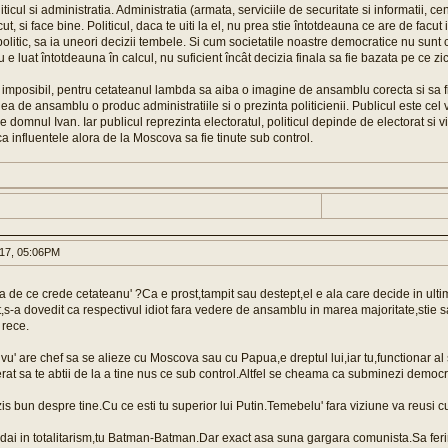
icul si administratia. Administratia (armata, serviciile de securitate si informatii, ce
ut, si face bine. Politicul, daca te uiti la el, nu prea stie întotdeauna ce are de facut 
e politic, sa ia uneori decizii tembele. Si cum societatile noastre democratice nu sun
 e luat întotdeauna în calcul, nu suficient încât decizia finala sa fie bazata pe ce zi
imposibil, pentru cetateanul lambda sa aiba o imagine de ansamblu corecta si sa fi
ea de ansamblu o produc administratiile si o prezinta politicienii. Publicul este cel
t de domnul Ivan. Iar publicul reprezinta electoratul, politicul depinde de electorat si 
a influentele alora de la Moscova sa fie tinute sub control.
017, 05:06PM
ja de ce crede cetateanu' ?Ca e prost,tampit sau destept,el e ala care decide in ulti
s-a dovedit ca respectivul idiot fara vedere de ansamblu in marea majoritate,stie
 rece.
vu' are chef sa se alieze cu Moscova sau cu Papua,e dreptul lui,iar tu,functionar al st
ferat sa te abtii de la a tine nus ce sub control.Altfel se cheama ca subminezi democra
is bun despre tine.Cu ce esti tu superior lui Putin.Temebelu' fara viziune va reusi
o dai in totalitarism,tu Batman-Batman.Dar exact asa suna gargara comunista.Sa feri