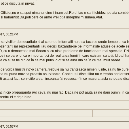
t ce discuta in privat.
 Officier,nu e sa spui nimanui cine-i inamicul.Rolul tau e sa-i lichidezi pe aia consid
t si habarnist.Da,poti cere ce arme vrei pt a indeplini misiunea.Atat.
017, 05:21PM
ul serviciilor de securitate si al celor de informatii nu e sa faca ce crede tembelul ca 
zentanti iar reprezentantii iau decizii bazându-se pe informatiile aduse de acele serv
O, cu o democratie mai tânara si cu niste probleme de functionare mai speciale, PN
 ce i se pare lui ca e important ci de realitatea lumii în care existam cu totii. Idiotul h
e ca el sa fie din ce în ce mai putin idiot si sa aiba din ce în ce mai mult habar.
e vorba linistiti într-o camera, trebuie sa nu trânteasca nimeni usile, sa nu fie cur
sa nu puna muzica proasta asurzitoare. Continutul discutiilor nu e treaba acelor servi
Si asta si fac , serviciile alea : încearca (si reusesc - în ce masura, asta se poate di
fac nicio propaganda
pro
ceva, nu mai fac. Daca ne pot ajuta sa ne dam pumni în c
pentru ei e deja bine.
017, 05:57PM