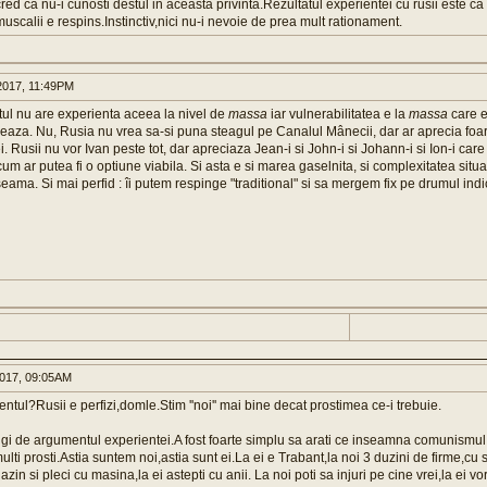
ed ca nu-i cunosti destul in aceasta privinta.Rezultatul experientei cu rusii este ca
uscalii e respins.Instinctiv,nici nu-i nevoie de prea mult rationament.
017, 11:49PM
tul nu are experienta aceea la nivel de
massa
iar vulnerabilitatea e la
massa
care e
creaza. Nu, Rusia nu vrea sa-si puna steagul pe Canalul Mânecii, dar ar aprecia foar
. Rusii nu vor Ivan peste tot, dar apreciaza Jean-i si John-i si Johann-i si Ion-i care
cum ar putea fi o optiune viabila. Si asta e si marea gaselnita, si complexitatea situat
eama. Si mai perfid : îi putem respinge "traditional" si sa mergem fix pe drumul indic
017, 09:05AM
ntul?Rusii e perfizi,domle.Stim ''noi'' mai bine decat prostimea ce-i trebuie.
ngi de argumentul experientei.A fost foarte simplu sa arati ce inseamna comunismul
ulti prosti.Astia suntem noi,astia sunt ei.La ei e Trabant,la noi 3 duzini de firme,c
zin si pleci cu masina,la ei astepti cu anii. La noi poti sa injuri pe cine vrei,la ei vor