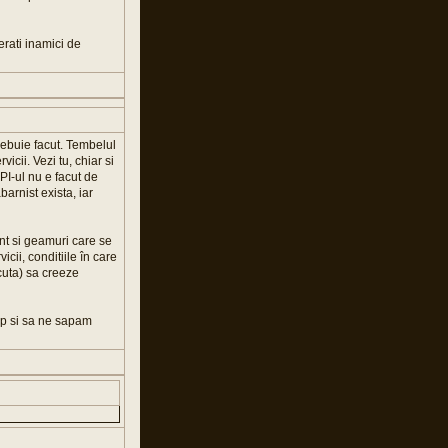
erati inamici de
trebuie facut. Tembelul
icii. Vezi tu, chiar si
PI-ul nu e facut de
abarnist exista, iar
ent si geamuri care se
cii, conditiile în care
scuta) sa creeze
ap si sa ne sapam