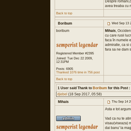
Despre romani,cr
avea treaba cu m
Back to top
Boribum
Wed Sep 13 2
boribum
Mihais
, Occiden
cu care rusii lu
faca în numele ei
admiratie, ca si 
fara sa ne dam s
Registered Member #2395
Joined: Tue Dec 22 2009,
12:31PM
Posts: 6905
Thanked 1076 time in 756 post
Back to top
1 User said Thank to
Boribum
for this Post :
djebel
(18 Sep 2017, 05:58)
Mihais
Thu Sep 14 2
Asta e tot argume
Vad ca nu te ati
visau(viseaza) m
dai banu' la maga