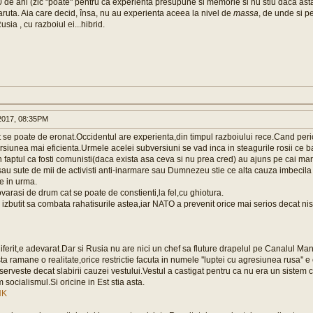
 de ani (zic "poate" pentru ca experienta presupune si memorie si nu stiu daca asta 
caruta. Aia care decid, însa, nu au experienta aceea la nivel de
massa
, de unde si pe
sia , cu razboiul ei...hibrid.
017, 08:35PM
se poate de eronat.Occidentul are experienta,din timpul razboiului rece.Cand peric
ersiunea mai eficienta.Urmele acelei subversiuni se vad inca in steagurile rosii ce ba
n faptul ca fosti comunisti(daca exista asa ceva si nu prea cred) au ajuns pe cai mar
sau sute de mii de activisti anti-inarmare sau Dumnezeu stie ce alta cauza imbecila 
e in urma.
i tovarasi de drum cat se poate de constienti,la fel,cu ghiotura.
a izbutit sa combata rahatisurile astea,iar NATO a prevenit orice mai serios decat ni
iferit,e adevarat.Dar si Rusia nu are nici un chef sa fluture drapelul pe Canalul Man
a ramane o realitate,orice restrictie facuta in numele ''luptei cu agresiunea rusa'' e 
serveste decat slabirii cauzei vestului.Vestul a castigat pentru ca nu era un sistem c
socialismul.Si oricine in Est stia asta.
NK