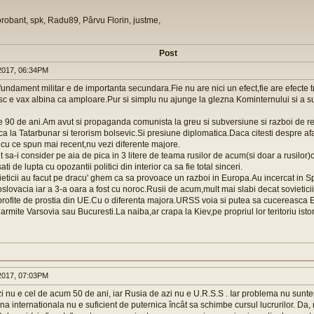
orobant, spk, Radu89, Pârvu Florin, justme,
Post
017, 06:34PM
fundament militar e de importanta secundara.Fie nu are nici un efect,fie are efecte t
esc e vax albina ca amploare.Pur si simplu nu ajunge la glezna Kominternului si a s
de 90 de ani.Am avut si propaganda comunista la greu si subversiune si razboi de r
e ca la Tatarbunar si terorism bolsevic.Si presiune diplomatica.Daca citesti despre 
cu ce spun mai recent,nu vezi diferente majore.
 sa-i consider pe aia de pica in 3 litere de teama rusilor de acum(si doar a rusilor)c
ti de lupta cu opozantii politici din interior ca sa fie total sinceri.
ieticii au facut pe dracu' ghem ca sa provoace un razboi in Europa.Au incercat in Sp
oslovacia iar a 3-a oara a fost cu noroc.Rusii de acum,mult mai slabi decat sovieticii
 profite de prostia din UE.Cu o diferenta majora.URSS voia si putea sa cucereasc
armite Varsovia sau Bucuresti.La naiba,ar crapa la Kiev,pe propriul lor teritoriu isto
017, 07:03PM
i nu e cel de acum 50 de ani, iar Rusia de azi nu e U.R.S.S . Iar problema nu sunte
 internationala nu e suficient de puternica încât sa schimbe cursul lucrurilor. Da,