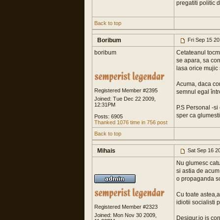
pregatiti politic
Back to top
Boribum
Fri Sep 15 2
boribum
Cetateanul tocma
se apara, sa con
lasa orice mujic 
Acuma, daca cons
Registered Member #2395
semnul egal între
Joined: Tue Dec 22 2009,
12:31PM
P.S Personal -si 
sper ca glumesti
Posts: 6905
Thanked 1076 time in 756 post
Back to top
Mihais
Sat Sep 16 2
Nu glumesc catus
si astia de acum
o propaganda sov
Cu toate astea,ai
idiotii socialisti 
Registered Member #2323
Joined: Mon Nov 30 2009,
Desigur,io is con