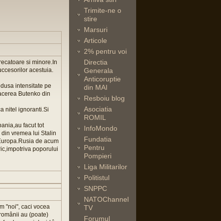
Trimite-ne o
stire
Marsuri
Articole
2% pentru voi
Directia
recatoare si minore.In
uccesorilor acestuia.
Generala
Anticoruptie
edusa intensitate pe
din MAI
afacerea Butenko din
Resboiu blog
Asociatia
a nitel ignoranti.Si
ROMIL
ania,au facut tot
InfoMondo
 din vremea lui Stalin
Fundatia
a Europa.Rusia de acum
Pentru
ric,impotriva poporului
Pompieri
Liga Militarilor
Politistul
SNPPC
NATOChannel
m "noi", caci vocea
TV
 românii au (poate)
Forumul