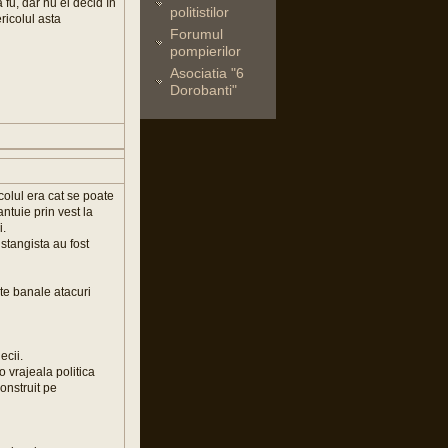
fu, dar nu ei decid în
politistilor
ricolul asta
Forumul
pompierilor
Asociatia "6
Dorobanti"
olul era cat se poate
ntuie prin vest la
i.
stangista au fost
ste banale atacuri
ecii.
o vrajeala politica
onstruit pe