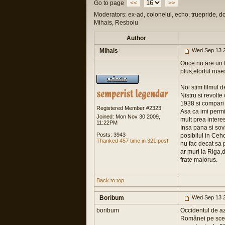
Go to page
<<
>>
Moderators: ex-ad, colonelul, echo, truepride, d
Mihais, Resboiu
Author
Mihais
Wed Sep 13 2
Orice nu are un 
plus,efortul rus
Noi stim filmul 
Nistru si revolt
1938 si compari 
Registered Member #2323
Asa ca imi permit
Joined: Mon Nov 30 2009,
mult prea interesa
11:22PM
Insa pana si sov
Posts: 3943
posibilul in Ceh
Thanked 457 time in 321 post
nu fac decat sa
ar muri la Riga,d
frate malorus.
Back to top
Boribum
Wed Sep 13 2
boribum
Occidentul de az
Românei pe scena