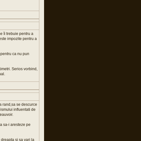
 îi trebuie pentru a
teste impozite pentru a
e pentru ca nu pun
timetri. Serios vorbind,
ual.
la rand,sa se descurce
ismului influentati de
eauvoir.
ia sa-i aresteze pe
dreapta si sa vari la